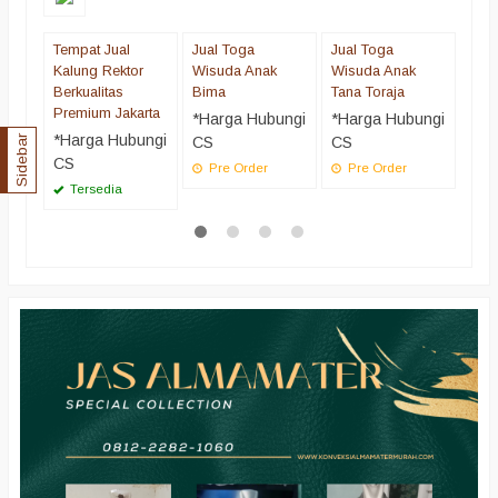
Tempat Jual
Jual Toga
Jual Toga
Jual
Kalung Rektor
Wisuda Anak
Wisuda Anak
Wis
Berkualitas
Bima
Tana Toraja
Boa
Premium Jakarta
*Harga Hubungi
*Harga Hubungi
*Ha
*Harga Hubungi
CS
CS
CS
Sidebar
CS
Pre Order
Pre Order
Pr
Tersedia