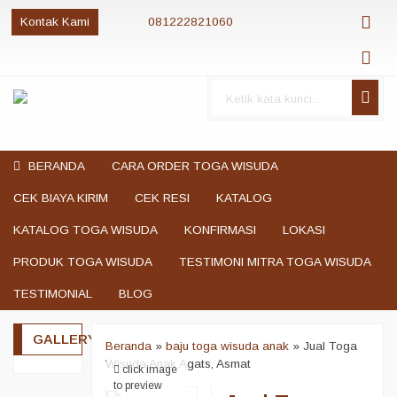
Kontak Kami
081222821060
081222821060
085280084081
081222821060
jualtogawisuda@gmail.com
BERANDA
CARA ORDER TOGA WISUDA
CEK BIAYA KIRIM
CEK RESI
KATALOG
KATALOG TOGA WISUDA
KONFIRMASI
LOKASI
PRODUK TOGA WISUDA
TESTIMONI MITRA TOGA WISUDA
TESTIMONIAL
BLOG
GALLERY
Beranda
»
baju toga wisuda anak
»
Jual Toga
Wisuda Anak Agats, Asmat
click image
to preview