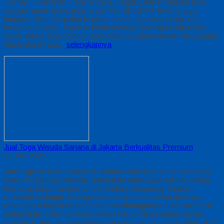
– Aman – Amanah – Terpercaya – Sejak 1999 Produsen toga
wisuda murah berkualitas untuk TK, SD, SMP, SMA hingga
kampus. Tersedia paket lengkap, bahan nyaman, jahitan rapi,
harga terjangkau, Terjamin keamanannya dan dapat dipercaya,
Sejak Tahun 1999 Vendor Toga Wisuda Biaya rendah Teruji untuk
Beraneka Strata…
selengkapnya
Jual Toga Wisuda Sarjana di Jakarta Berkualitas Premium
11 Juni 2026
Jual Toga Wisuda Sarjana di Jakarta untuk Kebutuhan Akademik
yang Profesional Wisuda merupakan salah satu momen paling
berharga dalam perjalanan pendidikan seseorang. Setelah
melewati berbagai tantangan akademik, mahasiswa akhirnya
mencapai tahap kelulusan yang membanggakan. Oleh karena itu,
setiap detail dalam prosesi wisuda harus dipersiapkan secara
maksimal, termasuk pemilihan toga wisuda yang berkualitas. Saat