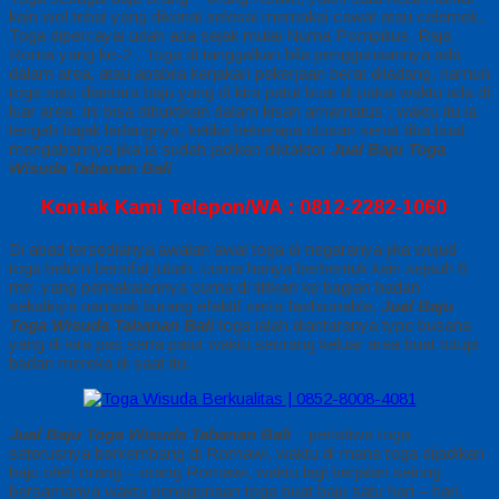
kain wol tebal yang dikenai selesai memakai cawat atau celemek.
Toga dipercayai udah ada sejak mulai Numa Pompilius, Raja
Roma yang ke-2 . Toga di tanggalkan bila penggunaannya ada
dalam area, atau apabila kerjakan pekerjaan berat diladang, namun
toga satu diantara baju yang di kira patut buat di pakai waktu ada di
luar area. Ini bisa dibuktikan dalam kisah arnarnatus ; waktu itu ia
tengah bajak ladangnya, ketika beberapa utusan senat tiba buat
mengabarinya jika ia sudah jadikan diktaktor
Jual Baju Toga
Wisuda Tabanan Bali
Kontak Kami Telepon/WA : 0812-2282-1060
Di abad tersedianya awalan awal toga di negaranya jika wujud
toga belum bersifat jubah, cuma hanya berbentuk kain sejauh 6
mtr. yang pemakaiannya cuma di lilitkan ke bagian badan
sekalinya nampak kurang efektif serta fashionable,
Jual Baju
Toga Wisuda Tabanan Bali
toga ialah diantaranya type busana
yang di kira pas serta patut waktu seorang keluar area buat tutupi
badan mereka di saat itu.
Jual Baju Toga Wisuda Tabanan Bali
:: peristiwa toga
seterusnya berkembang di Romawi, waktu di mana toga dijadikan
baju oleh orang – orang Romawi, waktu lagi berjalan seiring
bersamanya waktu penggunaan toga buat baju satu hari – hari,