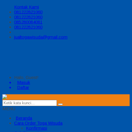
Kontak Kami
081222821060
081222821060
085280084081
081222821060
jualtogawisuda@gmail.com
Halo, Guest!
Masuk
Daftar
MENU
Beranda
Cara Order Toga Wisuda
Konfirmasi