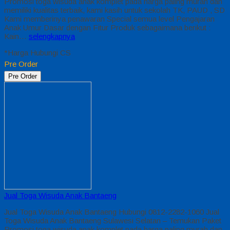
Promosi toga wisuda anak komplet pada harga paling murah dan
memiliki kualitas terbaik, kami kasih untuk sekolah TK, PAUD , SD
Kami memberinya penawaran Special semua level Pengajaran
Anak Umur Dasar dengan Fitur Produk sebagaimana berikut :
Kain…
selengkapnya
*Harga Hubungi CS
Pre Order
Pre Order
Jual Toga Wisuda Anak Bantaeng
Jual Toga Wisuda Anak Bantaeng Hubungi 0812-2282-1060 Jual
Toga Wisuda Anak Bantaeng Sulawesi Selatan – Temukan Paket
Promosi toga wisuda anak komplet pada harga paling murah dan