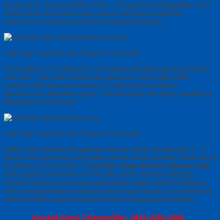
lantas lama-lama perlahan-lahan – tempat di meninggalkan serta
tetapi bukan bermakna toga namun ada transisi lantaran
seterusnya mempunyai bentuk berganti jadi jubah.
Jual Baju Toga Wisuda Tabanan Termurah
Pada akhirnya modifikasi itu membawa derajat toga dari busana
satu hari – hari jadi busana sah upacara, mana yang salah
satunya ialah upacara wisuda Di negeri barat seragam
kelulusannya dikatakan gown. Sesaat wujud topi bujur sangkar itu
dikatakan mortarboard.
Jual Baju Toga Wisuda Tabanan Termurah
Waktu yang dipakai pengajaran banyak ragam dimulai dari 3 – 6
tahun serta apa sich yang paling dinanti-nanti sewaktu kelulusan di
beritakan di kursi kuliah ?
Jual Baju Toga Wisuda Tabanan Bali
tentu saja kecuali seremoni wisuda, photo dengan keluarga
terkasih bahkan juga orang paling dekat dalam meniti kehidupan,
serta menggunakan perabotan jubah toga wisuda, Acara keramat
wisuda tidak komplet apabila kita tidak menggunakan jubbah,
Kontak Kami Telepon/WA : 0812-2282-1060