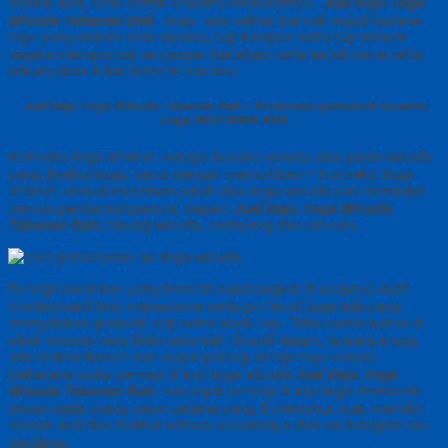
masuk akal, serta cerdik sewaktu kelulusannya,
Jual Baju Toga
Wisuda Tabanan Bali
Tetapi, ada sekian banyak wujud busana
toga yang diubah serta dipakai, tiap kampus serta tiap tempat
negara mempunyai rancangan berlainan serta teristimewa serta
kebanyakan di kita bersifat sisi lima.
Jual Baju Toga Wisuda Tabanan Bali
– Produsen pemasok busana
toga.0852-8008-4081
Konveksi toga alfairuz. kenapa busana wisuda atau jubah wisuda
yang disebut toga, sama dengan warna hitam? Konveksi toga
alfairuz, kecuali membikin jubah atau toga wisuda pun membikin
semua pendampingannya, seperti
Jual Baju Toga Wisuda
Tabanan Bali
, tabung wisuda, slempang dan lain-lain.
Di negri barat topi yang bersifat bujursangkar di ucapnya ialah
mortarboard (topi mahasiswa serta profesor) juga ada yang
mengatakan graduate cap serta black cap. Tidak cuma warna di
jubah wisuda yang bikin sejumlah filosofi dalam, nyatanya juga
ada makna filosofi dari wujud persegi di topi toga wisuda.
Beberapa sudut persegi di topi toga wisuda
Jual Baju Toga
Wisuda Tabanan Bali
. sisi pojok persegi di topi toga memberik
pesan pada orang calon sarjana yang di menuntut buat memikir
masuk akal dan melihat semua sesuatunya dari hal beragam sisi
pandang.