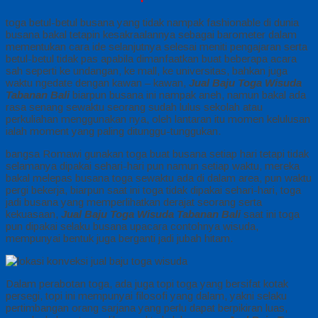
toga betul-betul busana yang tidak nampak fashionable di dunia
busana bakal tetapin kesakraalannya sebagai barometer dalam
mementukan cara ide selanjutnya selesai meniti pengajaran serta
betul-betul tidak pas apabila dimanfaatkan buat beberapa acara
sah seperti ke undangan, ke mall, ke universitas, bahkan juga
waktu ngedate dengan kawan – kawan,
Jual Baju Toga Wisuda
Tabanan Bali
biarpun busana ini nampak aneh, namun bakal ada
rasa senang sewaktu seorang sudah lulus sekolah atau
perkuliahan menggunakan nya, oleh lantaran itu momen kelulusan
ialah moment yang paling ditunggu-tunggukan.
bangsa Romawi gunakan toga buat busana setiap hari tetapi tidak
selamanya dipakai sehari-hari pun namun setiap waktu, mereka
bakal melepas busana toga sewaktu ada di dalam area, pun waktu
pergi bekerja, biarpun saat ini toga tidak dipakai sehari-hari, toga
jadi busana yang memperlihatkan derajat seorang serta
kekuasaan,
Jual Baju Toga Wisuda Tabanan Bali
saat ini toga
pun dipakai selaku busana upacara contohnya wisuda,
mempunyai bentuk juga berganti jadi jubah hitam.
Dalam perabotan toga, ada juga topi toga yang bersifat kotak
persegi, topi ini mempunyai filosofi yang dalam, yakni selaku
pertimbangan orang sarjana yang perlu dapat berpikiran luas,