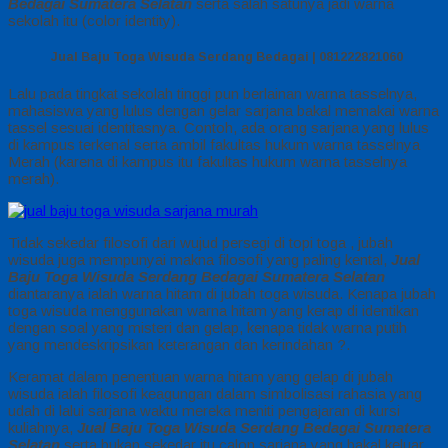
Bedagai Sumatera Selatan
serta salah satunya jadi warna
sekolah itu (color identity).
Jual Baju Toga Wisuda Serdang Bedagai | 081222821060
Lalu pada tingkat sekolah tinggi pun berlainan warna tasselnya,
mahasiswa yang lulus dengan gelar sarjana bakal memakai warna
tassel sesuai identitasnya. Contoh, ada orang sarjana yang lulus
di kampus terkenal serta ambil fakultas hukum warna tasselnya
Merah (karena di kampus itu fakultas hukum warna tasselnya
merah).
Tidak sekedar filosofi dari wujud persegi di topi toga , jubah
wisuda juga mempunyai makna filosofi yang paling kental,
Jual
Baju Toga Wisuda Serdang Bedagai Sumatera Selatan
diantaranya ialah warna hitam di jubah toga wisuda. Kenapa jubah
toga wisuda menggunakan warna hitam yang kerap di identikan
dengan soal yang misteri dan gelap, kenapa tidak warna putih
yang mendeskripsikan keterangan dan kerindahan ?.
Keramat dalam penentuan warna hitam yang gelap di jubah
wisuda ialah filosofi keagungan dalam simbolisasi rahasia yang
udah di lalui sarjana waktu mereka meniti pengajaran di kursi
kuliahnya,
Jual Baju Toga Wisuda Serdang Bedagai Sumatera
Selatan
serta bukan sekedar itu calon sarjana yang bakal keluar