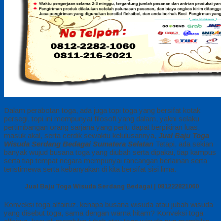
Dalam perabotan toga, ada juga topi toga yang bersifat kotak
persegi, topi ini mempunyai filosofi yang dalam, yakni selaku
pertimbangan orang sarjana yang perlu dapat berpikiran luas,
masuk akal, serta cerdik sewaktu kelulusannya,
Jual Baju Toga
Wisuda Serdang Bedagai Sumatera Selatan
Tetapi, ada sekian
banyak wujud busana toga yang diubah serta dipakai, tiap kampus
serta tiap tempat negara mempunyai rancangan berlainan serta
teristimewa serta kebanyakan di kita bersifat sisi lima.
Jual Baju Toga Wisuda Serdang Bedagai | 081222821060
Konveksi toga alfairuz. kenapa busana wisuda atau jubah wisuda
yang disebut toga, sama dengan warna hitam? Konveksi toga