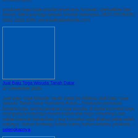
produsen baju toga wisuda terpecaya, Amanah, Berkualitas dan
Murah, Mitra jual toga wisuda seluruh Indonesia, 0822-18108428 /
0812-2282-1060, www.jualtogawisuda.com
Jual Baju Toga Wisuda Tanah Datar
27 Desember 2020
Jual Baju Toga Wisuda Tanah Datar by Alfairuz Jual Baju Toga
Wisuda Tanah Datar Sumatera Barat – Produsen pemasok
busana toga. terima pesanan toga wisuda, di dunia konveksi toga
mempunyai beberapa model bahan kain toga. Umumnya ada
sekian banyak bahan/kain yang konveksi toga alfairuz pakai salah
satunya : bahan bestway, bahan saten, bahan beludru, jet-black….
selengkapnya