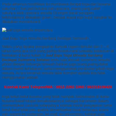
Pada akhirnya modifikasi itu membawa derajat toga dari busana
satu hari – hari jadi busana sah upacara, mana yang salah
satunya ialah upacara wisuda Di negeri barat seragam
kelulusannya dikatakan gown. Sesaat wujud topi bujur sangkar itu
dikatakan mortarboard.
Jual Baju Toga Wisuda Serdang Bedagai Termurah
Waktu yang dipakai pengajaran banyak ragam dimulai dari 3 – 6
tahun serta apa sich yang paling dinanti-nanti sewaktu kelulusan di
beritakan di kursi kuliah ?
Jual Baju Toga Wisuda Serdang
Bedagai Sumatera Selatan
tentu saja kecuali seremoni wisuda,
photo dengan keluarga terkasih bahkan juga orang paling dekat
dalam meniti kehidupan, serta menggunakan perabotan jubah toga
wisuda, Acara keramat wisuda tidak komplet apabila kita tidak
menggunakan jubbah,
Kontak Kami Telepon/WA : 0812-2282-1060 / 082218108428
toga betul-betul busana yang tidak nampak fashionable di dunia
busana bakal tetapin kesakraalannya sebagai barometer dalam
mementukan cara ide selanjutnya selesai meniti pengajaran serta
betul-betul tidak pas apabila dimanfaatkan buat beberapa acara
sah seperti ke undangan, ke mall, ke universitas, bahkan juga