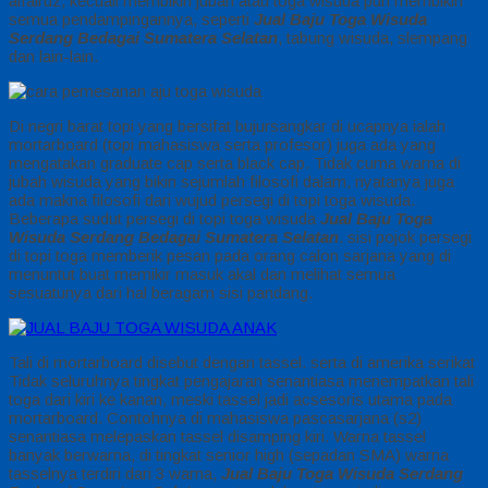
alfairuz, kecuali membikin jubah atau toga wisuda pun membikin
semua pendampingannya, seperti
Jual Baju Toga Wisuda
Serdang Bedagai Sumatera Selatan
, tabung wisuda, slempang
dan lain-lain.
Di negri barat topi yang bersifat bujursangkar di ucapnya ialah
mortarboard (topi mahasiswa serta profesor) juga ada yang
mengatakan graduate cap serta black cap. Tidak cuma warna di
jubah wisuda yang bikin sejumlah filosofi dalam, nyatanya juga
ada makna filosofi dari wujud persegi di topi toga wisuda.
Beberapa sudut persegi di topi toga wisuda
Jual Baju Toga
Wisuda Serdang Bedagai Sumatera Selatan
. sisi pojok persegi
di topi toga memberik pesan pada orang calon sarjana yang di
menuntut buat memikir masuk akal dan melihat semua
sesuatunya dari hal beragam sisi pandang.
Tali di mortarboard disebut dengan tassel. serta di amerika serikat
Tidak seluruhnya tingkat pengajaran senantiasa menempatkan tali
toga dari kiri ke kanan, meski tassel jadi acsesoris utama pada
mortarboard. Contohnya di mahasiswa pascasarjana (s2)
senantiasa melepaskan tassel disamping kiri. Warna tassel
banyak berwarna, di tingkat senior high (sepadan SMA) warna
tasselnya terdiri dari 3 warna,
Jual Baju Toga Wisuda Serdang