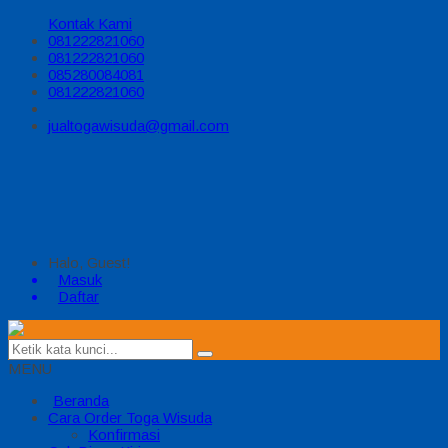
Kontak Kami
081222821060
081222821060
085280084081
081222821060
jualtogawisuda@gmail.com
Halo, Guest!
Masuk
Daftar
MENU
Beranda
Cara Order Toga Wisuda
Konfirmasi