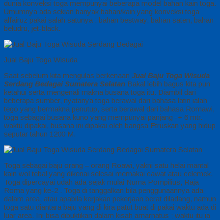
dunia konveksi toga mempunyai beberapa model bahan kain toga.
Umumnya ada sekian banyak bahan/kain yang konveksi toga
alfairuz pakai salah satunya : bahan bestway, bahan saten, bahan
beludru, jet-black.
Jual Baju Toga Wisuda
Saat sebelum kita mengulas berkenaan
Jual Baju Toga Wisuda
Serdang Bedagai Sumatera Selatan
Bakal lebih bagus kita pun
ketahui serta mengenali makna busana toga itu. Diambil dari
beberapa sumber, nyatanya toga berawal dari bahasa latin ialah
tego yang bermakna penutup, serta berawal dari bahasa Romawi,
toga sebagai busana kuno yang mempunyai panjang -+ 6 mtr.
waktu dipakai, busana ini dipakai oleh bangsa Etruskan yang hidup
seputar tahun 1200 M.
Toga sebagai baju orang – orang Roawi, yakni satu helai mantal
kain wol tebal yang dikenai selesai memakai cawat atau celemek.
Toga dipercayai udah ada sejak mulai Numa Pompilius, Raja
Roma yang ke-2 . Toga di tanggalkan bila penggunaannya ada
dalam area, atau apabila kerjakan pekerjaan berat diladang, namun
toga satu diantara baju yang di kira patut buat di pakai waktu ada di
luar area. Ini bisa dibuktikan dalam kisah arnarnatus ; waktu itu ia