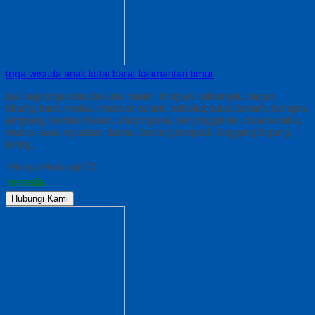
toga wisuda anak kutai barat kalimantan timur
jual baju toga wisuda kutai barat : long ari, pahangai, bagun,
hbung, iram, melak, manoor bulant, sakolaq darat, laham, bongan,
jempang, bentian besar, siluq ngurai, penyinggahan, muara pahu,
muara lawa, nyuatan, damai, borong tongkok, linggang bigung,
tering,
*Harga Hubungi CS
Tersedia
Hubungi Kami