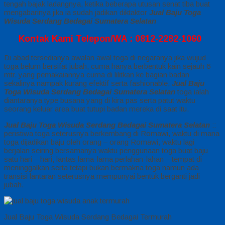
tengah bajak ladangnya, ketika beberapa utusan senat tiba buat
mengabarinya jika ia sudah jadikan diktaktor
Jual Baju Toga
Wisuda Serdang Bedagai Sumatera Selatan
Kontak Kami Telepon/WA : 0812-2282-1060
Di abad tersedianya awalan awal toga di negaranya jika wujud
toga belum bersifat jubah, cuma hanya berbentuk kain sejauh 6
mtr. yang pemakaiannya cuma di lilitkan ke bagian badan
sekalinya nampak kurang efektif serta fashionable,
Jual Baju
Toga Wisuda Serdang Bedagai Sumatera Selatan
toga ialah
diantaranya type busana yang di kira pas serta patut waktu
seorang keluar area buat tutupi badan mereka di saat itu.
Jual Baju Toga Wisuda Serdang Bedagai Sumatera Selatan
::
peristiwa toga seterusnya berkembang di Romawi, waktu di mana
toga dijadikan baju oleh orang – orang Romawi, waktu lagi
berjalan seiring bersamanya waktu penggunaan toga buat baju
satu hari – hari, lantas lama-lama perlahan-lahan – tempat di
meninggalkan serta tetapi bukan bermakna toga namun ada
transisi lantaran seterusnya mempunyai bentuk berganti jadi
jubah.
Jual Baju Toga Wisuda Serdang Bedagai Termurah