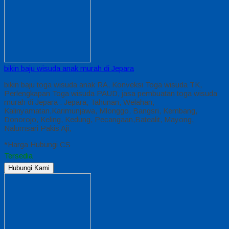
bikin baju wisuda anak murah di Jepara
bikin baju toga wisuda anak RA, Konveksi Toga wisuda TK,
Perlengkapan Toga wisuda PAUD, jasa pembuatan toga wisuda
murah di Jepara : Jepara, Tahunan, Welahan,
Kalinyamatan,Karimunjawa, Mlonggo, Bangsri, Kembang,
Donorojo, Keling, Kedung, Pecangaan,Batealit, Mayong,
Nalumsari Pakis Aji,
*Harga Hubungi CS
Tersedia
Hubungi Kami