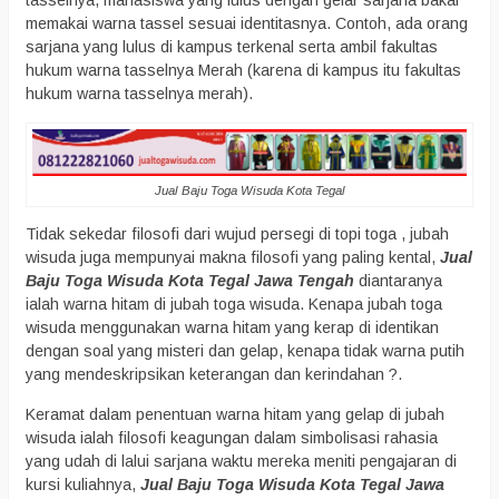
tasselnya, mahasiswa yang lulus dengan gelar sarjana bakal
memakai warna tassel sesuai identitasnya. Contoh, ada orang
sarjana yang lulus di kampus terkenal serta ambil fakultas
hukum warna tasselnya Merah (karena di kampus itu fakultas
hukum warna tasselnya merah).
Jual Baju Toga Wisuda Kota Tegal
Tidak sekedar filosofi dari wujud persegi di topi toga , jubah
wisuda juga mempunyai makna filosofi yang paling kental,
Jual
Baju Toga Wisuda Kota Tegal Jawa Tengah
diantaranya
ialah warna hitam di jubah toga wisuda. Kenapa jubah toga
wisuda menggunakan warna hitam yang kerap di identikan
dengan soal yang misteri dan gelap, kenapa tidak warna putih
yang mendeskripsikan keterangan dan kerindahan ?.
Keramat dalam penentuan warna hitam yang gelap di jubah
wisuda ialah filosofi keagungan dalam simbolisasi rahasia
yang udah di lalui sarjana waktu mereka meniti pengajaran di
kursi kuliahnya,
Jual Baju Toga Wisuda Kota Tegal Jawa