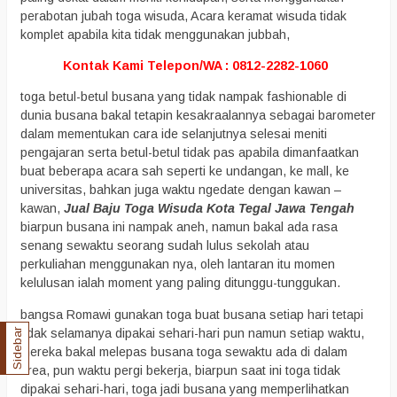
perabotan jubah toga wisuda, Acara keramat wisuda tidak
komplet apabila kita tidak menggunakan jubbah,
Kontak Kami Telepon/WA : 0812-2282-1060
toga betul-betul busana yang tidak nampak fashionable di
dunia busana bakal tetapin kesakraalannya sebagai barometer
dalam mementukan cara ide selanjutnya selesai meniti
pengajaran serta betul-betul tidak pas apabila dimanfaatkan
buat beberapa acara sah seperti ke undangan, ke mall, ke
universitas, bahkan juga waktu ngedate dengan kawan –
kawan,
Jual Baju Toga Wisuda Kota Tegal Jawa Tengah
biarpun busana ini nampak aneh, namun bakal ada rasa
senang sewaktu seorang sudah lulus sekolah atau
perkuliahan menggunakan nya, oleh lantaran itu momen
kelulusan ialah moment yang paling ditunggu-tunggukan.
bangsa Romawi gunakan toga buat busana setiap hari tetapi
tidak selamanya dipakai sehari-hari pun namun setiap waktu,
Sidebar
mereka bakal melepas busana toga sewaktu ada di dalam
area, pun waktu pergi bekerja, biarpun saat ini toga tidak
dipakai sehari-hari, toga jadi busana yang memperlihatkan