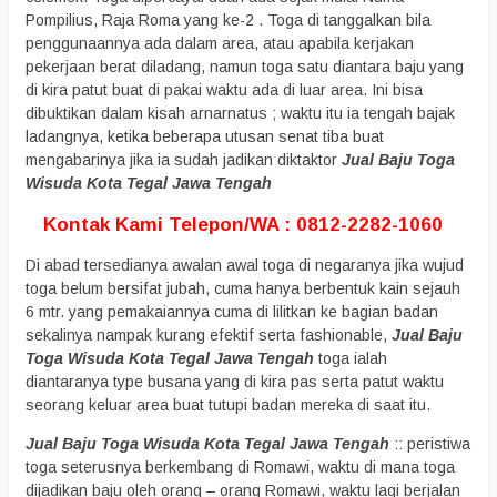
Pompilius, Raja Roma yang ke-2 . Toga di tanggalkan bila
penggunaannya ada dalam area, atau apabila kerjakan
pekerjaan berat diladang, namun toga satu diantara baju yang
di kira patut buat di pakai waktu ada di luar area. Ini bisa
dibuktikan dalam kisah arnarnatus ; waktu itu ia tengah bajak
ladangnya, ketika beberapa utusan senat tiba buat
mengabarinya jika ia sudah jadikan diktaktor
Jual Baju Toga
Wisuda Kota Tegal Jawa Tengah
Kontak Kami Telepon/WA : 0812-2282-1060
Di abad tersedianya awalan awal toga di negaranya jika wujud
toga belum bersifat jubah, cuma hanya berbentuk kain sejauh
6 mtr. yang pemakaiannya cuma di lilitkan ke bagian badan
sekalinya nampak kurang efektif serta fashionable,
Jual Baju
Toga Wisuda Kota Tegal Jawa Tengah
toga ialah
diantaranya type busana yang di kira pas serta patut waktu
seorang keluar area buat tutupi badan mereka di saat itu.
Jual Baju Toga Wisuda Kota Tegal Jawa Tengah
:: peristiwa
toga seterusnya berkembang di Romawi, waktu di mana toga
dijadikan baju oleh orang – orang Romawi, waktu lagi berjalan