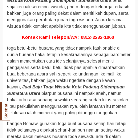
Wisuda Kota Padang Sidempuan Sumatera Utara
tentu
saja kecuali seremoni wisuda, photo dengan keluarga terkasih
bahkan juga orang paling dekat dalam meniti kehidupan, serta
menggunakan perabotan jubah toga wisuda, Acara keramat
wisuda tidak komplet apabila kita tidak menggunakan jubbah,
Kontak Kami Telepon/WA : 0812-2282-1060
toga betul-betul busana yang tidak nampak fashionable di
dunia busana bakal tetapin kesakraalannya sebagai barometer
dalam mementukan cara ide selanjutnya selesai meniti
pengajaran serta betul-betul tidak pas apabila dimanfaatkan
buat beberapa acara sah seperti ke undangan, ke mall, ke
universitas, bahkan juga waktu ngedate dengan kawan –
kawan,
Jual Baju Toga Wisuda Kota Padang Sidempuan
Sumatera Utara
biarpun busana ini nampak aneh, namun
bakal ada rasa senang sewaktu seorang sudah lulus sekolah
atau perkuliahan menggunakan nya, oleh lantaran itu momen
Sidebar
kelulusan ialah moment yang paling ditunggu-tunggukan.
bangsa Romawi gunakan toga buat busana setiap hari tetapi
tidak selamanya dipakai sehari-hari pun namun setiap waktu,
mereka bakal melepas busana toga sewaktu ada di dalam