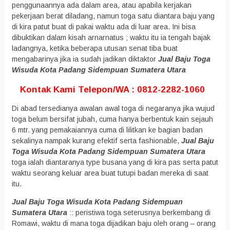
penggunaannya ada dalam area, atau apabila kerjakan
pekerjaan berat diladang, namun toga satu diantara baju yang
di kira patut buat di pakai waktu ada di luar area. Ini bisa
dibuktikan dalam kisah arnarnatus ; waktu itu ia tengah bajak
ladangnya, ketika beberapa utusan senat tiba buat
mengabarinya jika ia sudah jadikan diktaktor
Jual Baju Toga
Wisuda Kota Padang Sidempuan Sumatera Utara
Kontak Kami Telepon/WA : 0812-2282-1060
Di abad tersedianya awalan awal toga di negaranya jika wujud
toga belum bersifat jubah, cuma hanya berbentuk kain sejauh
6 mtr. yang pemakaiannya cuma di lilitkan ke bagian badan
sekalinya nampak kurang efektif serta fashionable,
Jual Baju
Toga Wisuda Kota Padang Sidempuan Sumatera Utara
toga ialah diantaranya type busana yang di kira pas serta patut
waktu seorang keluar area buat tutupi badan mereka di saat
itu.
Jual Baju Toga Wisuda Kota Padang Sidempuan
Sumatera Utara
:: peristiwa toga seterusnya berkembang di
Romawi, waktu di mana toga dijadikan baju oleh orang – orang