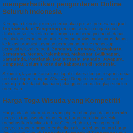
memperhatikan pengorderan Online
Seluruh Indonesia
Kemajuan teknologi menyederhanakan proses pemesanan
jual
toga wisuda di Tangerang
menjadi semakin ringan untuk
dilakukan Kini, sekolah dan kampus dari berbagai daerah dapat
melakukan pemesanan online dengan praktis tanpa harus datang
ke lokasi produksi Layanan pemesanan online mencakup
berbagai wilayah seperti:
Bandung, Surabaya, Yogyakarta,
Semarang, Medan, Palembang, Makassar, Balikpapan,
Samarinda, Pontianak, Banjarmasin, Manado, Jayapura,
Denpasar, Seluruh kota dan kabupaten di Indonesia.
Selain itu, layanan konsultasi dapat diakses dengan respons cepat
melalui telepon maupun WhatsApp Dengan demikian, informasi
terkait produk dapat dipahami pelanggan secara lengkap sebelum
memesan
Harga Toga Wisuda yang Kompetitif
Harga adalah faktor utama yang dipertimbangkan dalam memilih
penyedia toga wisuda Akan tetapi, harga murah tidak selalu
menghasilkan kualitas terbaik Oleh sebab itu, penting memilih
penyedia yang mampu memberikan nilai seimbang antara harga
dan kualitas Sebuah
toga wisuda murah di Tangerang
yang