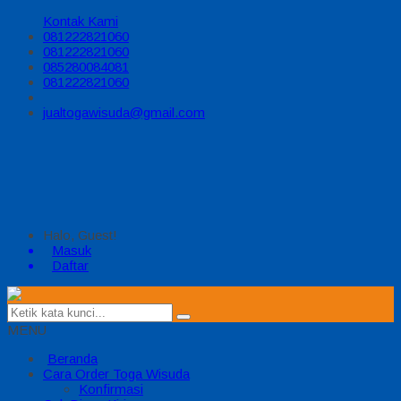
Kontak Kami
081222821060
081222821060
085280084081
081222821060
jualtogawisuda@gmail.com
Halo, Guest!
Masuk
Daftar
MENU
Beranda
Cara Order Toga Wisuda
Konfirmasi