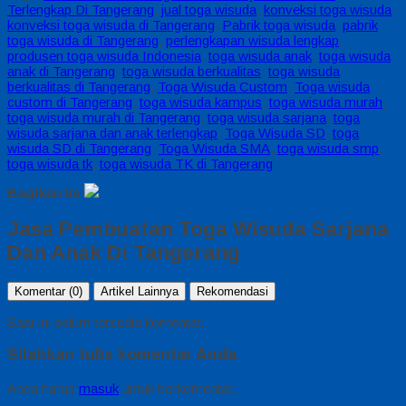
Terlengkap Di Tangerang
,
jual toga wisuda
,
konveksi toga wisuda
,
konveksi toga wisuda di Tangerang
,
Pabrik toga wisuda
,
pabrik
toga wisuda di Tangerang
,
perlengkapan wisuda lengkap
,
produsen toga wisuda Indonesia
,
toga wisuda anak
,
toga wisuda
anak di Tangerang
,
toga wisuda berkualitas
,
toga wisuda
berkualitas di Tangerang
,
Toga Wisuda Custom
,
Toga wisuda
custom di Tangerang
,
toga wisuda kampus
,
toga wisuda murah
,
toga wisuda murah di Tangerang
,
toga wisuda sarjana
,
toga
wisuda sarjana dan anak terlengkap
,
Toga Wisuda SD
,
toga
wisuda SD di Tangerang
,
Toga Wisuda SMA
,
toga wisuda smp
,
toga wisuda tk
,
toga wisuda TK di Tangerang
Bagikan ke
Jasa Pembuatan Toga Wisuda Sarjana
Dan Anak Di Tangerang
Komentar (0)
Artikel Lainnya
Rekomendasi
Saat ini belum tersedia komentar.
Silahkan tulis komentar Anda
Anda harus
masuk
untuk berkomentar.