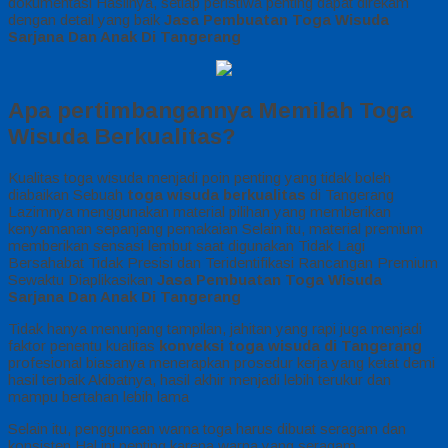
dokumentasi Hasilnya, setiap peristiwa penting dapat direkam
dengan detail yang baik
Jasa Pembuatan Toga Wisuda
Sarjana Dan Anak Di Tangerang
Apa pertimbangannya Memilah Toga
Wisuda Berkualitas?
Kualitas toga wisuda menjadi poin penting yang tidak boleh
diabaikan Sebuah
toga wisuda berkualitas
di Tangerang
Lazimnya menggunakan material pilihan yang memberikan
kenyamanan sepanjang pemakaian Selain itu, material premium
memberikan sensasi lembut saat digunakan Tidak Lagi
Bersahabat Tidak Presisi dan Teridentifikasi Rancangan Premium
Sewaktu Diaplikasikan
Jasa Pembuatan Toga Wisuda
Sarjana Dan Anak Di Tangerang
Tidak hanya menunjang tampilan, jahitan yang rapi juga menjadi
faktor penentu kualitas
konveksi toga wisuda di Tangerang
profesional biasanya menerapkan prosedur kerja yang ketat demi
hasil terbaik Akibatnya, hasil akhir menjadi lebih terukur dan
mampu bertahan lebih lama
Selain itu, penggunaan warna toga harus dibuat seragam dan
konsisten Hal ini penting karena warna yang seragam