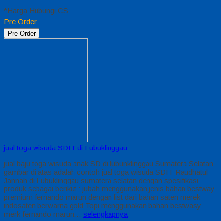
*Harga Hubungi CS
Pre Order
Pre Order
jual toga wisuda SDIT di Lubuklinggau
jual baju toga wisuda anak SD di lubunklinggau Sumatera Selatan
gambar di atas adalah contoh jual toga wisuda SDIT Raudhatul
Jannah di Lubuklinggau sumatera selatan dengan spesifikasi
produk sebagai berikut : jubah menggunakan jenis bahan bestway
premium fernando marun dengan list dari bahan saten merek
indosaten berwarna gold Topi menggunakan bahan bestwasy
merk fernando marun…
selengkapnya