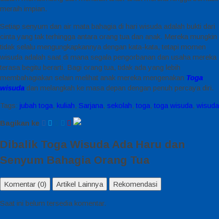
meraih impian.
Setiap senyum dan air mata bahagia di hari wisuda adalah bukti dari
cinta yang tak terhingga antara orang tua dan anak. Mereka mungkin
tidak selalu mengungkapkannya dengan kata-kata, tetapi momen
wisuda adalah saat di mana segala pengorbanan dan usaha mereka
terasa begitu berarti. Bagi orang tua, tidak ada yang lebih
membahagiakan selain melihat anak mereka mengenakan
Toga
wisuda
dan melangkah ke masa depan dengan penuh percaya diri.
Tags:
jubah toga
,
kuliah
,
Sarjana
,
sekolah
,
toga
,
toga wisuda
,
wisuda
Bagikan ke
Dibalik Toga Wisuda Ada Haru dan
Senyum Bahagia Orang Tua
Komentar (0)
Artikel Lainnya
Rekomendasi
Saat ini belum tersedia komentar.