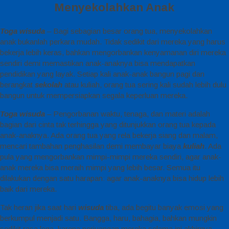
Menyekolahkan Anak
Toga wisuda
– Bagi sebagian besar orang tua, menyekolahkan
anak bukanlah perkara mudah. Tidak sedikit dari mereka yang harus
bekerja lebih keras, bahkan mengorbankan kenyamanan diri mereka
sendiri demi memastikan anak-anaknya bisa mendapatkan
pendidikan yang layak. Setiap kali anak-anak bangun pagi dan
berangkat
sekolah
atau kuliah, orang tua sering kali sudah lebih dulu
bangun untuk mempersiapkan segala keperluan mereka.
Toga wisuda
– Pengorbanan waktu, tenaga, dan materi adalah
bagian dari cinta tak terhingga yang ditunjukkan orang tua kepada
anak-anaknya. Ada orang tua yang rela bekerja siang dan malam,
mencari tambahan penghasilan demi membayar biaya
kuliah
. Ada
pula yang mengorbankan mimpi-mimpi mereka sendiri, agar anak-
anak mereka bisa meraih mimpi yang lebih besar. Semua itu
dilakukan dengan satu harapan: agar anak-anaknya bisa hidup lebih
baik dari mereka.
Tak heran jika saat hari
wisuda
tiba, ada begitu banyak emosi yang
berkumpul menjadi satu. Bangga, haru, bahagia, bahkan mungkin
sedikit rasa lega, karena perjuangan mereka selama ini akhirnya