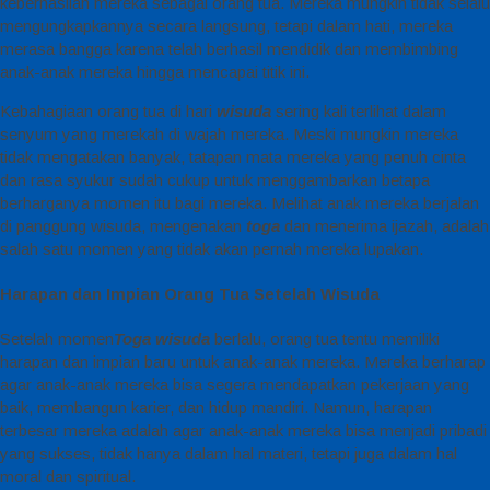
keberhasilan mereka sebagai orang tua. Mereka mungkin tidak selalu
mengungkapkannya secara langsung, tetapi dalam hati, mereka
merasa bangga karena telah berhasil mendidik dan membimbing
anak-anak mereka hingga mencapai titik ini.
Kebahagiaan orang tua di hari
wisuda
sering kali terlihat dalam
senyum yang merekah di wajah mereka. Meski mungkin mereka
tidak mengatakan banyak, tatapan mata mereka yang penuh cinta
dan rasa syukur sudah cukup untuk menggambarkan betapa
berharganya momen itu bagi mereka. Melihat anak mereka berjalan
di panggung wisuda, mengenakan
toga
dan menerima ijazah, adalah
salah satu momen yang tidak akan pernah mereka lupakan.
Harapan dan Impian Orang Tua Setelah Wisuda
Setelah momen
Toga wisuda
berlalu, orang tua tentu memiliki
harapan dan impian baru untuk anak-anak mereka. Mereka berharap
agar anak-anak mereka bisa segera mendapatkan pekerjaan yang
baik, membangun karier, dan hidup mandiri. Namun, harapan
terbesar mereka adalah agar anak-anak mereka bisa menjadi pribadi
yang sukses, tidak hanya dalam hal materi, tetapi juga dalam hal
moral dan spiritual.