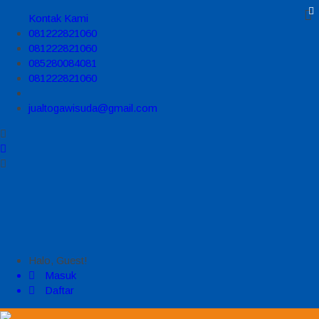
Kontak Kami
081222821060
081222821060
085280084081
081222821060
jualtogawisuda@gmail.com
Halo, Guest!
Masuk
Daftar