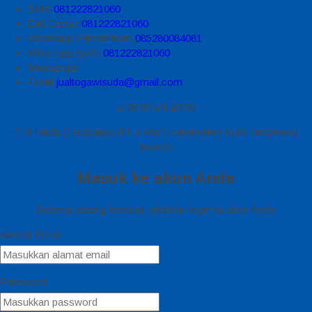
SMS
081222821060
Call Center
081222821060
Whatsapp
Pemesanan
085280084081
Whatsapp
Syifa
081222821060
Messenger
Email
jualtogawisuda@gmail.com
08.00 s/d 20.00
Jl Letda D Suprapto RT 3 RW 5 Gerendeng Kota Tangerang
Banten
Masuk ke akun Anda
Selamat datang kembali, silahkan login ke akun Anda.
Alamat Email
Password