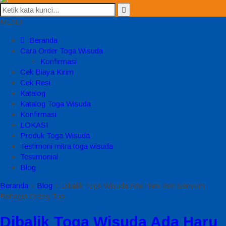
MENU
Beranda
Cara Order Toga Wisuda
Konfirmasi
Cek Biaya Kirim
Cek Resi
Katalog
Katalog Toga Wisuda
Konfirmasi
LOKASI
Produk Toga Wisuda
Testimoni mitra toga wisuda
Testimonial
Blog
Beranda
»
Blog
»
Dibalik Toga Wisuda Ada Haru dan Senyum
Bahagia Orang Tua
Dibalik Toga Wisuda Ada Haru