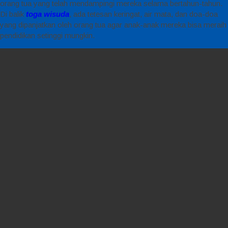
orang tua yang telah mendampingi mereka selama bertahun-tahun.
Di balik
toga wisuda
, ada tetesan keringat, air mata, dan doa-doa
yang dipanjatkan oleh orang tua agar anak-anak mereka bisa meraih
pendidikan setinggi mungkin.