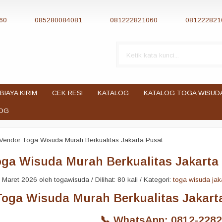
60
085280084081
081222821060
081222821
BIAYA KIRIM
CEK RESI
KATALOG
KATALOG TOGA WISUD
OG
Vendor Toga Wisuda Murah Berkualitas Jakarta Pusat
ga Wisuda Murah Berkualitas Jakarta
Maret 2026 oleh togawisuda / Dilihat: 80 kali / Kategori:
toga wisuda jak
Toga Wisuda Murah Berkualitas Jakart
📞 WhatsApp: 0812-2282