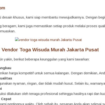
tom
ki desain khusus, kami siap membantu mewujudkannya. Dengan begitu
ng beragam, kami juga memastikan setiap produk melalui proses quality
emuaskan.
 Vendor Toga Wisuda Murah Jakarta Pusat
n yakin, berikut beberapa keunggulan yang kami tawarkan:
angkau
ikan harga kompetitif untuk semua kalangan. Dengan demikian, Anda
ualitas
gunakan nyaman, ringan, dan tidak mudah kusut. Selain itu, warnany
pi
ksi dilakukan oleh tenaga profesional sehingga hasilnya rapi dan kua
 Cepat
i pentingnya waktu. Oleh sebab itu, pesanan Anda akan selesai se