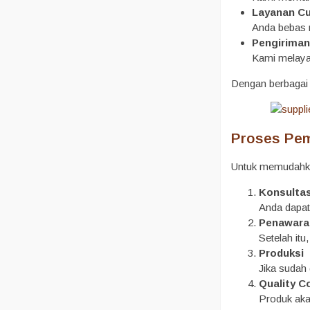
Layanan C
Anda bebas 
Pengiriman
Kami melayan
Dengan berbagai k
Proses Pem
Untuk memudahka
Konsulta
Anda dapat
Penawara
Setelah it
Produksi
Jika sudah 
Quality C
Produk akan