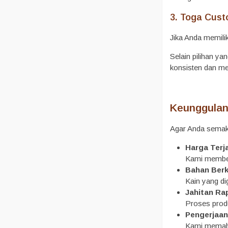
3. Toga Cus
Jika Anda memili
Selain pilihan ya
konsisten dan m
Keunggulan
Agar Anda semaki
Harga Terj
Kami member
Bahan Berk
Kain yang di
Jahitan Ra
Proses produ
Pengerjaan
Kami memaham