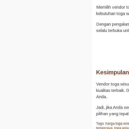
Memilih vendor to
kebutuhan toga w
Dengan pengalaman
selalu terbuka u
Kesimpula
Vendor toga wisu
kualitas terbaik
Anda.
Jadi, jika Anda s
pilihan yang tepa
Tags:
harga toga wi
terpercaya
,
toga wisu