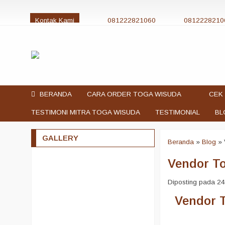
Kontak Kami
081222821060
0812228210
jualtogawisuda@gmail.com
BERANDA
CARA ORDER TOGA WISUDA
CEK 
TESTIMONI MITRA TOGA WISUDA
TESTIMONIAL
BL
GALLERY
Beranda
»
Blog
»
Vendor To
Diposting pada 24 
Vendor 