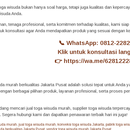
ga wisuda bukan hanya soal harga, tetapi juga kualitas dan keperca
isuda Anda.
, tenaga profesional, serta komitmen terhadap kualitas, kami siap m
ntuk konsultasi agar Anda mendapatkan produk yang sesuai dengan k
📞 WhatsApp: 0812-2282
Klik untuk konsultasi lan
👉
https://wa.me/628122
n
da murah berkualitas Jakarta Pusat adalah solusi tepat untuk Anda
. Dengan berbagai pilihan produk, layanan profesional, serta prose
edang mencari jual toga wisuda murah, supplier toga wisuda terperca
t. Segera hubungi kami dan dapatkan penawaran terbaik hari ini juga!
suda murah
,
jual toga wisuda murah
,
konveksi toga wisuda Jakarta
,
pabrik toga wis
da berkualitas Jakarta Pusat
,
vendor toga wisuda murah Jakarta Pusat