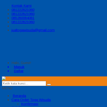
Kontak Kami
081222821060
081222821060
085280084081
081222821060
jualtogawisuda@gmail.com
Halo, Guest!
Masuk
Daftar
MENU
Beranda
Cara Order Toga Wisuda
Konfirmasi