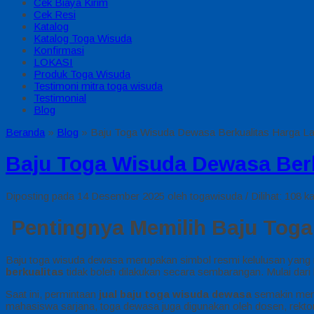
Cek Biaya Kirim
Cek Resi
Katalog
Katalog Toga Wisuda
Konfirmasi
LOKASI
Produk Toga Wisuda
Testimoni mitra toga wisuda
Testimonial
Blog
Beranda
»
Blog
»
Baju Toga Wisuda Dewasa Berkualitas Harga L
Baju Toga Wisuda Dewasa Berk
Diposting pada 14 Desember 2025 oleh togawisuda / Dilihat: 108 ka
Pentingnya Memilih Baju Tog
Baju toga wisuda dewasa merupakan simbol resmi kelulusan yang men
berkualitas
tidak boleh dilakukan secara sembarangan. Mulai dari
Saat ini, permintaan
jual baju toga wisuda dewasa
semakin menin
mahasiswa sarjana, toga dewasa juga digunakan oleh dosen, rektor