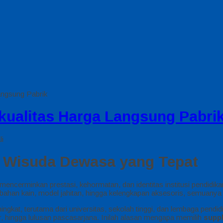
angsung Pabrik
ualitas Harga Langsung Pabri
li
a Wisuda Dewasa yang Tepat
cerminkan prestasi, kehormatan, dan identitas institusi pendidikan
 bahan kain, model jahitan, hingga kelengkapan aksesoris, semuany
gkat, terutama dari universitas, sekolah tinggi, dan lembaga pendi
, hingga lulusan pascasarjana. Inilah alasan mengapa memilih
supp