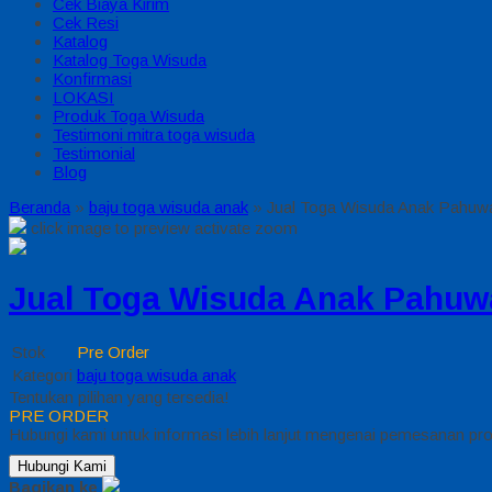
Cek Biaya Kirim
Cek Resi
Katalog
Katalog Toga Wisuda
Konfirmasi
LOKASI
Produk Toga Wisuda
Testimoni mitra toga wisuda
Testimonial
Blog
Beranda
»
baju toga wisuda anak
»
Jual Toga Wisuda Anak Pahuw
click image to preview
activate zoom
Jual Toga Wisuda Anak Pahuw
Stok
Pre Order
Kategori
baju toga wisuda anak
Tentukan pilihan yang tersedia!
PRE ORDER
Hubungi kami untuk informasi lebih lanjut mengenai pemesanan prod
Hubungi Kami
Bagikan ke