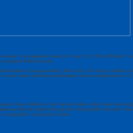
na dengan fitur yang pasti lewat service WA 0812-2282-1060 dan Pa
 pengerjaan Medali Wisuda.
di, dilaksanakan Pembayaran Uang Muka atau DP sebesar sedikitnya 
si Transfer untuk di fotokan dan dibagikan lewat wa jugadi Nomor H
anya atau sedikitnya proses kira-kira waktu satu sampai dua mingg
ato
akan diinfokan sebelumnya proses pengangkutan diproses lewat l
i pengangkutan yang udah di tunjuk.