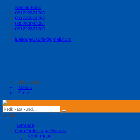
Kontak Kami
081222821060
081222821060
085280084081
081222821060
jualtogawisuda@gmail.com
Halo, Guest!
Masuk
Daftar
MENU
Beranda
Cara Order Toga Wisuda
Konfirmasi