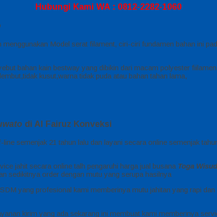
Hubungi Kami WA : 0812-2282-1060
o
 menggunakan Model serat filament, ciri-ciri fundamen bahan ini pad
ebut bahan kain bestway yang dibikin dari macam polyester fiilamen
, lembut,tidak kusut,warna tidak puda atau bahan tahan lama,
uwato
di Al Fairuz Konveksi
-line semenjak 21 tahun lalu dan layani secara online semenjak tah
ice jahit secara online talh pengaruhi harga jual busana
Toga Wisu
an sedikitnya order dengan mutu yang serupa hasilnya
SDM yang profesional kami memberinya mutu jahitan yang rapi dan 
yanan kirim yang ada sekarang ini membuat kami memberinya servi