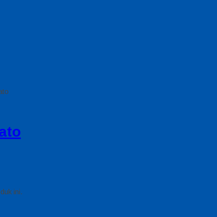
ato
ato
uk ini.