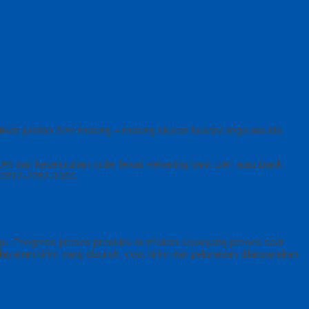
stikan jumlah Size masing – masing ukuran busana toga wisuda
50% dari keseluruhan order lewat Rekening bank BRI atau Bank
P 0812-2282-1060.
u, Progress proses produksi di infokan sepanjang proses saat
ayanan kirim yang disuruh, cost kirim dan pelunasan dilaksanakan