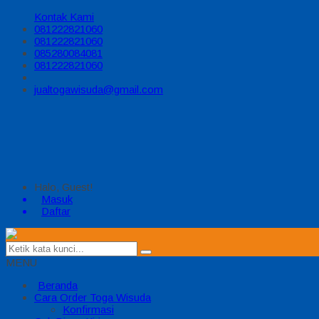
Kontak Kami
081222821060
081222821060
085280084081
081222821060
jualtogawisuda@gmail.com
Halo, Guest!
Masuk
Daftar
MENU
Beranda
Cara Order Toga Wisuda
Konfirmasi