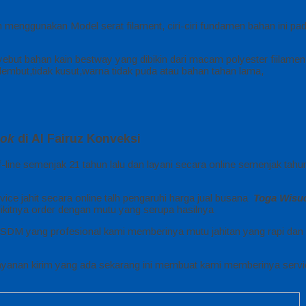
 menggunakan Model serat filament, ciri-ciri fundamen bahan ini pad
ebut bahan kain bestway yang dibikin dari macam polyester fiilamen
, lembut,tidak kusut,warna tidak puda atau bahan tahan lama,
pok
di Al Fairuz Konveksi
-line semenjak 21 tahun lalu dan layani secara online semenjak tah
ice jahit secara online talh pengaruhi harga jual busana
Toga Wisu
ikitnya order dengan mutu yang serupa hasilnya
SDM yang profesional kami memberinya mutu jahitan yang rapi dan 
yanan kirim yang ada sekarang ini membuat kami memberinya servi