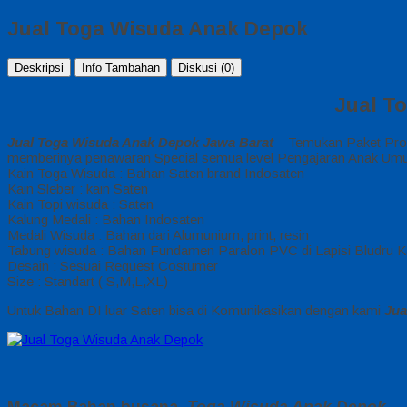
Jual Toga Wisuda Anak Depok
Deskripsi
Info Tambahan
Diskusi (0)
Jual T
Jual Toga Wisuda Anak Depok Jawa Barat
– Temukan Paket Promo
memberinya penawaran Special semua level Pengajaran Anak Umur
Kain Toga Wisuda : Bahan Saten brand Indosaten
Kain Sleber : kain Saten
Kain Topi wisuda : Saten
Kalung Medali : Bahan Indosaten
Medali Wisuda : Bahan dari Alumunium, print, resin
Tabung wisuda : Bahan Fundamen Paralon PVC di Lapisi Bludru K
Desain : Sesuai Request Costumer
Size : Standart ( S,M,L,XL)
Untuk Bahan DI luar Saten bisa di Komunikasikan dengan kami
Jua
Macam Bahan busana
Toga Wisuda Anak Depok