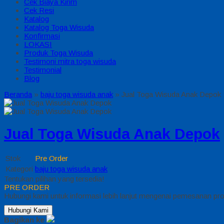
Cek Biaya Kirim
Cek Resi
Katalog
Katalog Toga Wisuda
Konfirmasi
LOKASI
Produk Toga Wisuda
Testimoni mitra toga wisuda
Testimonial
Blog
Beranda
»
baju toga wisuda anak
»
Jual Toga Wisuda Anak Depok
Jual Toga Wisuda Anak Depok
Stok
Pre Order
Kategori
baju toga wisuda anak
Tentukan pilihan yang tersedia!
PRE ORDER
Hubungi kami untuk informasi lebih lanjut mengenai pemesanan prod
Hubungi Kami
Bagikan ke