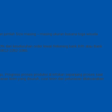
kan jumlah Size masing – masing ukuran busana toga wisuda
50% dari keseluruhan order lewat Rekening bank BRI atau Bank
P 0812-2282-1060.
u, Progress proses produksi di infokan sepanjang proses saat
nan kirim yang disuruh, cost kirim dan pelunasan dilaksanakan