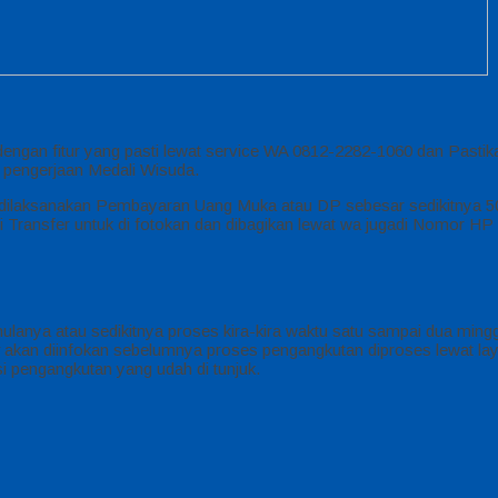
dengan fitur yang pasti lewat service WA 0812-2282-1060 dan Pasti
 pengerjaan Medali Wisuda.
di, dilaksanakan Pembayaran Uang Muka atau DP sebesar sedikitnya 
si Transfer untuk di fotokan dan dibagikan lewat wa jugadi Nomor H
anya atau sedikitnya proses kira-kira waktu satu sampai dua mingg
akan diinfokan sebelumnya proses pengangkutan diproses lewat laya
i pengangkutan yang udah di tunjuk.