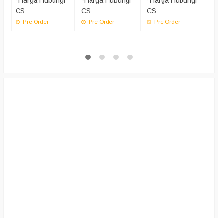
*Harga Hubungi
*Harga Hubungi
*Harga Hubungi
*
CS
CS
CS
C
Pre Order
Pre Order
Pre Order