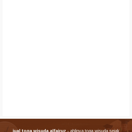
jual toga wisuda alfairuz
- ahlinya toga wisuda sejak