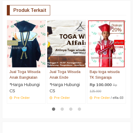
Produk Terkait
J
Diskon
20%
A
*
C
Jual Toga Wisuda
Jual Toga Wisuda
Baju toga wisuda
Anak Bangkalan
Anak Ende
TK Singaraja
*Harga Hubungi
*Harga Hubungi
Rp 100.000
Rp
CS
CS
125.000
Pre Order
Pre Order
Pre Order
/ elfa-03