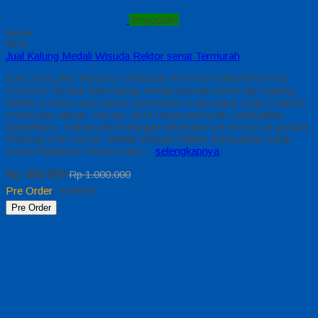
Terpopuler
Diskon
35%
Jual Kalung Medali Wisuda Rektor senat Termurah
JUAL KALUNG MEDALI WISUDA REKTOR UNIVERSITAS
TORAJA Tempat Beli Kalung medali wisuda Senat dan Kalung
Rektor Gordon guru besar universitas toraja pakai Logo Custom
model dan deisgn Terbaru 2024 Harga termurah, berkualitas
Spesifikasi : Bahan plat Kuningan ketebalan 0,8 mm isi 15 gordon
finishing crom emas Medali Wisuda Rektor Berkualitas untuk
Acara Kelulusan Resmi Kami…
selengkapnya
Rp 650.000
Rp 1.000.000
Pre Order
/ KMWR
Pre Order