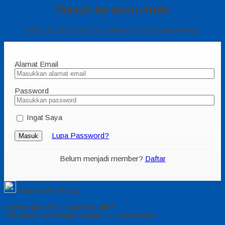
Masuk ke akun Anda
Selamat datang kembali, silahkan login ke akun Anda.
Alamat Email
Password
Ingat Saya
Lupa Password?
Masuk
Belum menjadi member?
Daftar
Chat via Whatsapp
saya mau order toga wisuda?
Klik untuk chat dengan customer support kami