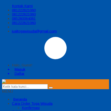
Kontak Kami
081222821060
081222821060
085280084081
081222821060
jualtogawisuda@gmail.com
Halo, Guest!
Masuk
Daftar
MENU
Beranda
Cara Order Toga Wisuda
Konfirmasi