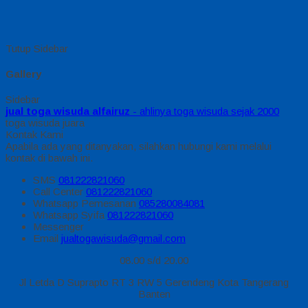
Tutup Sidebar
Gallery
Sidebar
jual toga wisuda alfairuz
- ahlinya toga wisuda sejak 2000
toga wisuda juara
Kontak Kami
Apabila ada yang ditanyakan, silahkan hubungi kami melalui
kontak di bawah ini.
SMS
081222821060
Call Center
081222821060
Whatsapp
Pemesanan
085280084081
Whatsapp
Syifa
081222821060
Messenger
Email
jualtogawisuda@gmail.com
08.00 s/d 20.00
Jl Letda D Suprapto RT 3 RW 5 Gerendeng Kota Tangerang
Banten