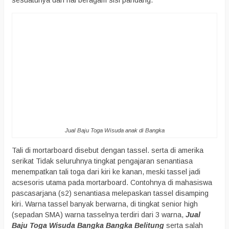
Jual Baju Toga Wisuda anak di Bangka
Tali di mortarboard disebut dengan tassel. serta di amerika
serikat Tidak seluruhnya tingkat pengajaran senantiasa
menempatkan tali toga dari kiri ke kanan, meski tassel jadi
acsesoris utama pada mortarboard. Contohnya di mahasiswa
pascasarjana (s2) senantiasa melepaskan tassel disamping
kiri. Warna tassel banyak berwarna, di tingkat senior high
(sepadan SMA) warna tasselnya terdiri dari 3 warna,
Jual
Baju Toga Wisuda Bangka Bangka Belitung
serta salah