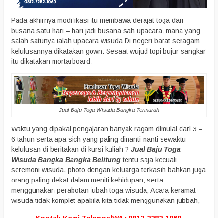
Pada akhirnya modifikasi itu membawa derajat toga dari
busana satu hari – hari jadi busana sah upacara, mana yang
salah satunya ialah upacara wisuda Di negeri barat seragam
kelulusannya dikatakan gown. Sesaat wujud topi bujur sangkar
itu dikatakan mortarboard.
Jual Baju Toga Wisuda Bangka Termurah
Waktu yang dipakai pengajaran banyak ragam dimulai dari 3 –
6 tahun serta apa sich yang paling dinanti-nanti sewaktu
kelulusan di beritakan di kursi kuliah ?
Jual Baju Toga
Wisuda Bangka Bangka Belitung
tentu saja kecuali
seremoni wisuda, photo dengan keluarga terkasih bahkan juga
orang paling dekat dalam meniti kehidupan, serta
menggunakan perabotan jubah toga wisuda, Acara keramat
wisuda tidak komplet apabila kita tidak menggunakan jubbah,
Kontak Kami Telepon/WA : 0812-2282-1060