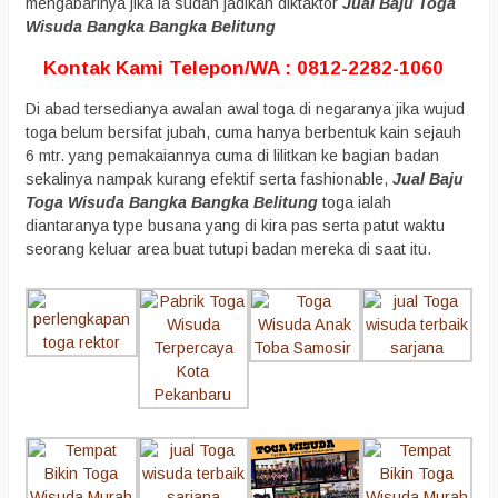
mengabarinya jika ia sudah jadikan diktaktor
Jual Baju Toga
Wisuda Bangka Bangka Belitung
Kontak Kami Telepon/WA : 0812-2282-1060
Di abad tersedianya awalan awal toga di negaranya jika wujud
toga belum bersifat jubah, cuma hanya berbentuk kain sejauh
6 mtr. yang pemakaiannya cuma di lilitkan ke bagian badan
sekalinya nampak kurang efektif serta fashionable,
Jual Baju
Toga Wisuda Bangka Bangka Belitung
toga ialah
diantaranya type busana yang di kira pas serta patut waktu
seorang keluar area buat tutupi badan mereka di saat itu.