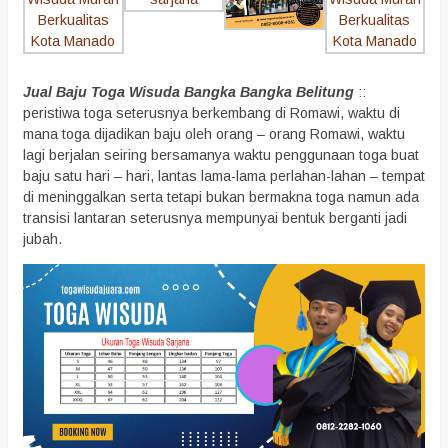
Jual Baju Toga Wisuda Bangka Bangka Belitung
::
peristiwa toga seterusnya berkembang di Romawi, waktu di
mana toga dijadikan baju oleh orang – orang Romawi, waktu
lagi berjalan seiring bersamanya waktu penggunaan toga buat
baju satu hari – hari, lantas lama-lama perlahan-lahan – tempat
di meninggalkan serta tetapi bukan bermakna toga namun ada
transisi lantaran seterusnya mempunyai bentuk berganti jadi
jubah.