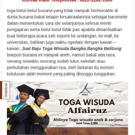
toga betul-betul busana yang tidak nampak fashionable di
dunia busana bakal tetapin kesakraalannya sebagai barometer
dalam mementukan cara ide selanjutnya selesai meniti
pengajaran serta betul-betul tidak pas apabila dimanfaatkan
buat beberapa acara sah seperti ke undangan, ke mall, ke
universitas, bahkan juga waktu ngedate dengan kawan –
kawan,
Jual Baju Toga Wisuda Bangka Bangka Belitung
biarpun busana ini nampak aneh, namun bakal ada rasa
senang sewaktu seorang sudah lulus sekolah atau
perkuliahan menggunakan nya, oleh lantaran itu momen
kelulusan ialah moment yang paling ditunggu-tunggukan.
Sidebar