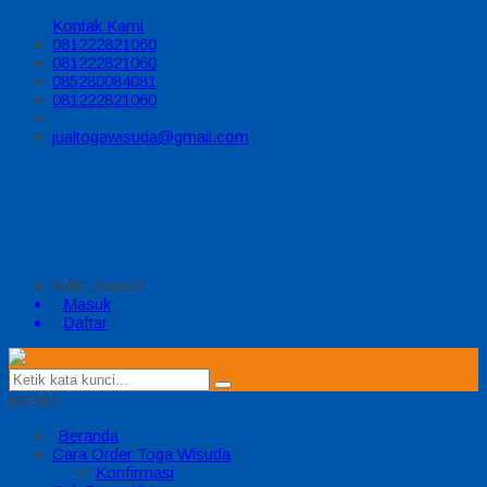
Kontak Kami
081222821060
081222821060
085280084081
081222821060
jualtogawisuda@gmail.com
Halo, Guest!
Masuk
Daftar
MENU
Beranda
Cara Order Toga Wisuda
Konfirmasi