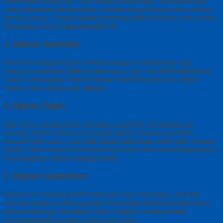
Anak-anak sangat aktif dan mudah berkeringat. Jika bahan kain
yang digunakan terlalu panas, mereka akan merasa risih selama
prosesi acara. Berikut adalah beberapa pilihan bahan yang sering
digunakan untuk
toga wisuda TK
:
1. Bahan Bestway
Bahan ini sangat populer untuk seragam sekolah dan toga.
Teksturnya lembut, tidak mudah kusut, dan memiliki karakteristik
“jatuh” yang bagus. Kain Bestway memberikan kesan elegan
namun tetap dingin saat dipakai.
2. Bahan Satin
Jika Anda menginginkan tampilan yang lebih mengkilap dan
mewah, bahan satin bisa menjadi pilihan. Namun, pastikan
memilih jenis satin yang tidak terlalu tebal agar anak tidak merasa
gerah. Satin sangat cocok untuk sesi foto karena kemampuannya
memantulkan cahaya dengan indah.
3. Bahan Gabardine
Bahan ini cenderung lebih tebal dan awet. Biasanya, sekolah
memilih bahan ini jika toga akan disewakan kembali untuk tahun-
tahun berikutnya. Meskipun tebal, kualitas seratnya tetap
memungkinkan sirkulasi udara yang baik.