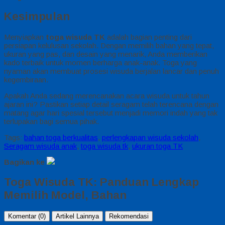
Kesimpulan
Menyiapkan
toga wisuda TK
adalah bagian penting dari
persiapan kelulusan sekolah. Dengan memilih bahan yang tepat,
ukuran yang pas, dan desain yang menarik, Anda memberikan
kado terbaik untuk momen berharga anak-anak. Toga yang
nyaman akan membuat prosesi wisuda berjalan lancar dan penuh
kegembiraan.
Apakah Anda sedang merencanakan acara wisuda untuk tahun
ajaran ini? Pastikan setiap detail seragam telah terencana dengan
matang agar hari spesial tersebut menjadi memori indah yang tak
terlupakan bagi semua pihak.
Tags:
bahan toga berkualitas
,
perlengkapan wisuda sekolah
,
Seragam wisuda anak
,
toga wisuda tk
,
ukuran toga TK
Bagikan ke
Toga Wisuda TK: Panduan Lengkap
Memilih Model, Bahan
Komentar (0)
Artikel Lainnya
Rekomendasi