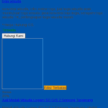
toga wisuda
konveksi wisuda, toko online toga, jual toga wisuda anak
murah,buat toga wisuda, jasa konveksi baju toga, seragam toga
wisuda TK, perlengkapan toga wisuda murah
*Harga Hubungi CS
Tersedia
Hubungi Kami
Edisi Terbatas
Diskon
25%
Jual Medali Wisuda Logam SD GIS 2 Serpong Tangerang
Medali Wisuda Logam SD GIS 2 Serpong Tangerang Medali