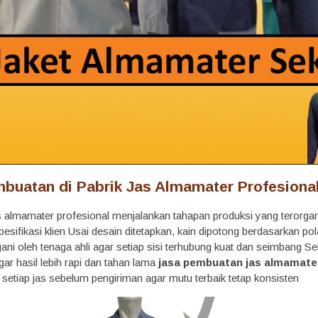
buatan di Pabrik Jas Almamater Profesiona
s almamater profesional menjalankan tahapan produksi yang terorg
sifikasi klien Usai desain ditetapkan, kain dipotong berdasarkan po
ngani oleh tenaga ahli agar setiap sisi terhubung kuat dan seimbang S
ar hasil lebih rapi dan tahan lama
jasa pembuatan jas almamate
setiap jas sebelum pengiriman agar mutu terbaik tetap konsisten