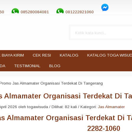
60
085280084081
081222821060
 BIAYA KIRIM
CEK RESI
KATALOG
KATALOG TOGA WISU
UDA
TESTIMONIAL
BLOG
Promo Jas Almamater Organisasi Terdekat Di Tangerang
s Almamater Organisasi Terdekat Di T
pril 2026 oleh togawisuda / Dilihat: 82 kali / Kategori:
Jas Almamater
s Almamater Organisasi Terdekat Di T
2282-1060