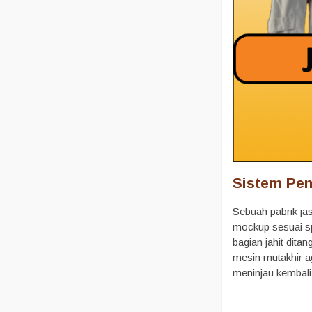
Sistem Pem
Sebuah pabrik ja
mockup sesuai spe
bagian jahit dita
mesin mutakhir ag
meninjau kembali 