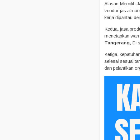
Alasan Memilih J
vendor jas almam
kerja dipantau de
Kedua, jasa prod
menetapkan warna,
Tangerang
, Di
Ketiga, kepatuha
selesai sesuai t
dan pelantikan or