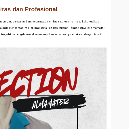
tas dan Profesional
esmi, melainkan lambang kebanggaan lembaga Karena itu, mutu kain, kualitas
as almamater dengan hasil optimal serta kualitas terjamin Tempat konveksi almamater
u, tim jahit berpengalaman akan memastikan setiap komponen dijahit dengan tepat