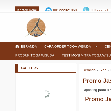
Kontak Kami
081222821060
0812228210
jualtogawisuda@gmail.com
BERANDA
CARA ORDER TOGA WISUDA
CEK
PRODUK TOGA WISUDA
TESTIMONI MITRA TOGA WIS
GALLERY
Beranda
»
Blog
»
Promo Ja
Diposting pada 4 A
Promo Ja