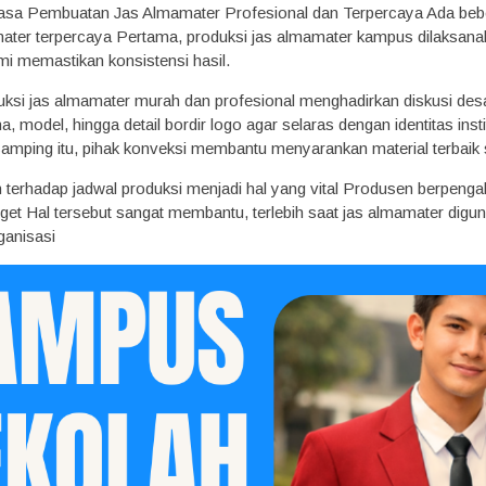
asa Pembuatan Jas Almamater Profesional dan Terpercaya Ada bebe
ater terpercaya Pertama, produksi jas almamater kampus dilaksana
mi memastikan konsistensi hasil.
uksi jas almamater murah dan profesional menghadirkan diskusi desa
 model, hingga detail bordir logo agar selaras dengan identitas inst
 samping itu, pihak konveksi membantu menyarankan material terbaik
n terhadap jadwal produksi menjadi hal yang vital Produsen berpen
arget Hal tersebut sangat membantu, terlebih saat jas almamater dig
ganisasi