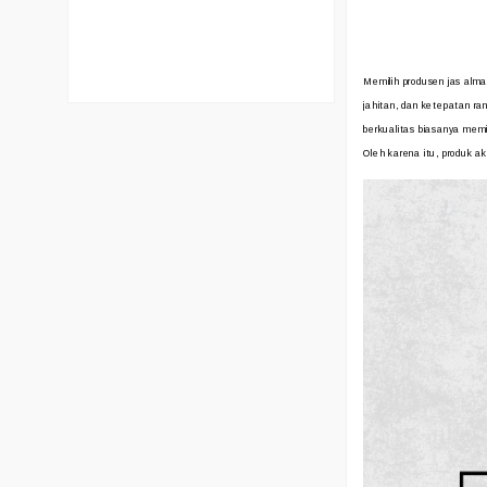
Memilih produsen jas alm
jahitan, dan ketepatan ra
berkualitas biasanya memi
Oleh karena itu, produk ak