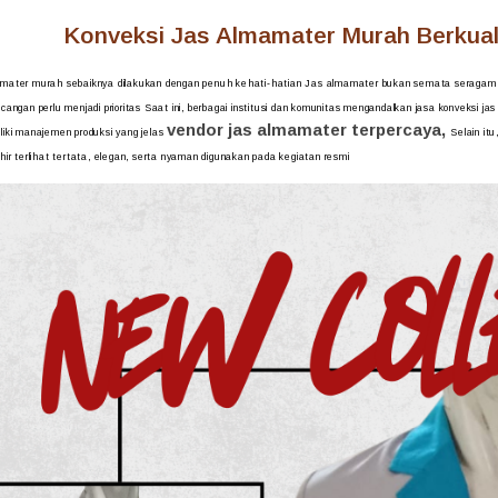
Konveksi Jas Almamater Murah Berkuali
amater murah sebaiknya dilakukan dengan penuh kehati-hatian Jas almamater bukan semata seragam r
ncangan perlu menjadi prioritas Saat ini, berbagai institusi dan komunitas mengandalkan jasa konveksi j
vendor jas almamater terpercaya,
liki manajemen produksi yang jelas
Selain it
hir terlihat tertata, elegan, serta nyaman digunakan pada kegiatan resmi