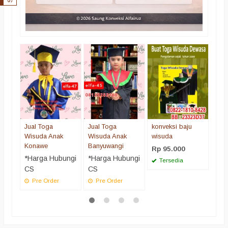
Jual
Wis
Goro
*Ha
CS
Pr
Jual Toga
Jual Toga
konveksi baju
Wisuda Anak
Wisuda Anak
wisuda
Konawe
Banyuwangi
Rp 95.000
*Harga Hubungi
*Harga Hubungi
Tersedia
CS
CS
Pre Order
Pre Order