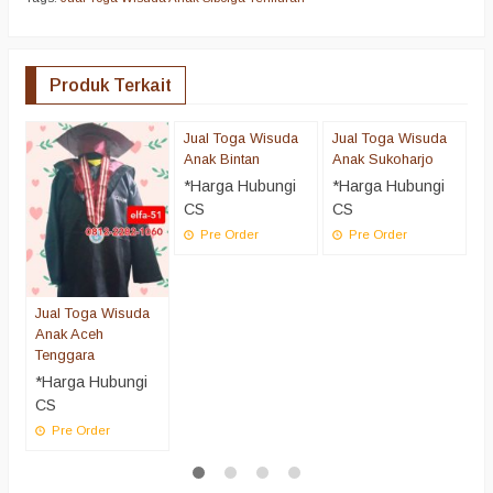
Produk Terkait
Jual Toga Wisuda
Jual Toga Wisuda
J
Anak Bintan
Anak Sukoharjo
A
M
*Harga Hubungi
*Harga Hubungi
*
CS
CS
C
Pre Order
Pre Order
Jual Toga Wisuda
Anak Aceh
Tenggara
*Harga Hubungi
CS
Pre Order