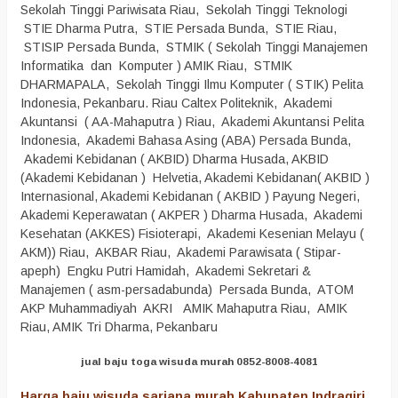
Sekolah Tinggi Pariwisata Riau, Sekolah Tinggi Teknologi
STIE Dharma Putra, STIE Persada Bunda, STIE Riau,
STISIP Persada Bunda, STMIK ( Sekolah Tinggi Manajemen
Informatika dan Komputer ) AMIK Riau, STMIK
DHARMAPALA, Sekolah Tinggi Ilmu Komputer ( STIK) Pelita
Indonesia, Pekanbaru. Riau Caltex Politeknik, Akademi
Akuntansi ( AA-Mahaputra ) Riau, Akademi Akuntansi Pelita
Indonesia, Akademi Bahasa Asing (ABA) Persada Bunda,
Akademi Kebidanan ( AKBID) Dharma Husada, AKBID
(Akademi Kebidanan ) Helvetia, Akademi Kebidanan( AKBID )
Internasional, Akademi Kebidanan ( AKBID ) Payung Negeri,
Akademi Keperawatan ( AKPER ) Dharma Husada, Akademi
Kesehatan (AKKES) Fisioterapi, Akademi Kesenian Melayu (
AKM)) Riau, AKBAR Riau, Akademi Parawisata ( Stipar-
apeph) Engku Putri Hamidah, Akademi Sekretari &
Manajemen ( asm-persadabunda) Persada Bunda, ATOM
AKP Muhammadiyah AKRI AMIK Mahaputra Riau, AMIK
Riau, AMIK Tri Dharma, Pekanbaru
jual baju toga wisuda murah 0852-8008-4081
Harga baju wisuda sarjana murah Kabupaten Indragiri