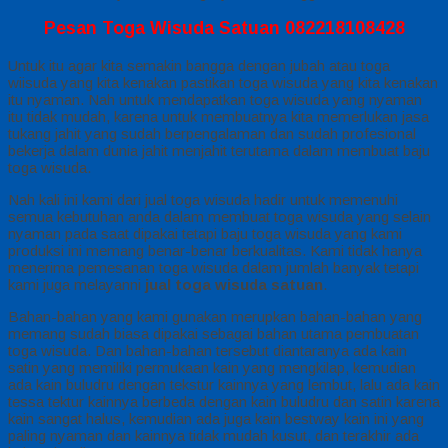
Pesan Toga Wisuda Satuan 082218108428
Untuk itu agar kita semakin bangga dengan jubah atau toga
wiisuda yang kita kenakan pastikan toga wisuda yang kita kenakan
itu nyaman. Nah untuk mendapatkan toga wisuda yang nyaman
itu tidak mudah, karena untuk membuatnya kita memerlukan jasa
tukang jahit yang sudah berpengalaman dan sudah profesional
bekerja dalam dunia jahit menjahit terutama dalam membuat baju
toga wisuda.
Nah kali ini kami dari jual toga wisuda hadir untuk memenuhi
semua kebutuhan anda dalam membuat toga wisuda yang selain
nyaman pada saat dipakai tetapi baju toga wisuda yang kami
produksi ini memang benar-benar berkualitas. Kami tidak hanya
menerima pemesanan toga wisuda dalam jumlah banyak tetapi
kami juga melayanni
jual toga wisuda satuan
.
Bahan-bahan yang kami gunakan merupkan bahan-bahan yang
memang sudah biasa dipakai sebagai bahan utama pembuatan
toga wisuda. Dan bahan-bahan tersebut diantaranya ada kain
satin yang memiliki permukaan kain yang mengkilap, kemudian
ada kain buludru dengan tekstur kainnya yang lembut, lalu ada kain
tessa tektur kainnya berbeda dengan kain buludru dan satin karena
kain sangat halus, kemudian ada juga kain bestway kain ini yang
paling nyaman dan kainnya tidak mudah kusut, dan terakhir ada