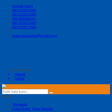
Kontak Kami
081222821060
081222821060
085280084081
081222821060
081222821060
jualtogawisuda@gmail.com
Halo, Guest!
Masuk
Daftar
MENU
Beranda
Cara Order Toga Wisuda