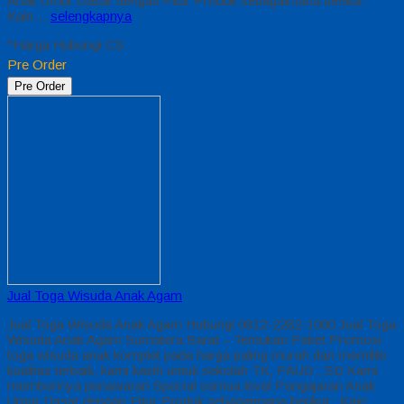
Anak Umur Dasar dengan Fitur Produk sebagaimana berikut :
Kain…
selengkapnya
*Harga Hubungi CS
Pre Order
Pre Order
Jual Toga Wisuda Anak Agam
Jual Toga Wisuda Anak Agam Hubungi 0812-2282-1060 Jual Toga
Wisuda Anak Agam Sumatera Barat – Temukan Paket Promosi
toga wisuda anak komplet pada harga paling murah dan memiliki
kualitas terbaik, kami kasih untuk sekolah TK, PAUD , SD Kami
memberinya penawaran Special semua level Pengajaran Anak
Umur Dasar dengan Fitur Produk sebagaimana berikut : Kain…