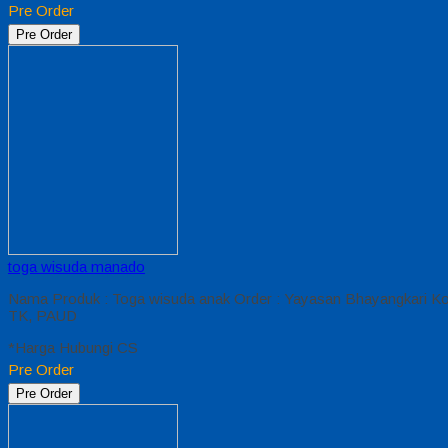
Pre Order
Pre Order
toga wisuda manado
Nama Produk : Toga wisuda anak Order : Yayasan Bhayangkari Kot
TK, PAUD
*Harga Hubungi CS
Pre Order
Pre Order