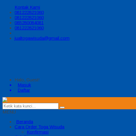
Kontak Kami
081222821060
081222821060
085280084081
081222821060
jualtogawisuda@gmail.com
Halo, Guest!
Masuk
Daftar
MENU
Beranda
Cara Order Toga Wisuda
Konfirmasi