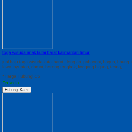
toga wisuda anak kutai barat kalimantan timur
jual baju toga wisuda kutai barat : long ari, pahangai, bagun, hbu
lawa, nyuatan, damai, borong tongkok, linggang bigung, tering,
*Harga Hubungi CS
Tersedia
Hubungi Kami