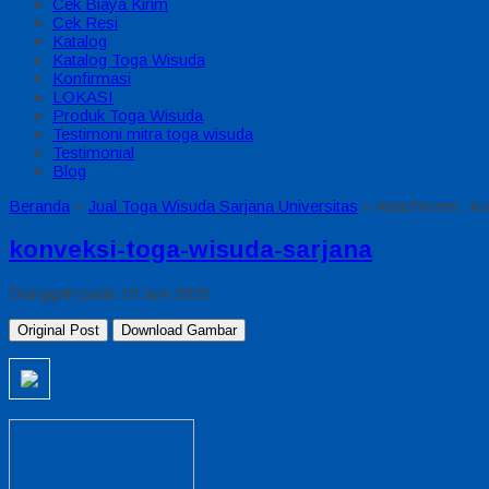
Cek Biaya Kirim
Cek Resi
Katalog
Katalog Toga Wisuda
Konfirmasi
LOKASI
Produk Toga Wisuda
Testimoni mitra toga wisuda
Testimonial
Blog
Beranda
»
Jual Toga Wisuda Sarjana Universitas
» Attachment : ko
konveksi-toga-wisuda-sarjana
Diunggah pada 19 Juni 2025
Original Post
Download Gambar