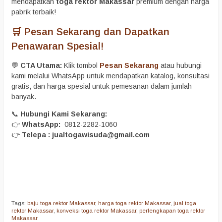
mendapatkan
toga rektor Makassar
premium dengan harga
pabrik terbaik!
🛒 Pesan Sekarang dan Dapatkan
Penawaran Spesial!
💬
CTA Utama:
Klik tombol
Pesan Sekarang
atau hubungi
kami melalui WhatsApp untuk mendapatkan katalog, konsultasi
gratis, dan harga spesial untuk pemesanan dalam jumlah
banyak.
📞
Hubungi Kami Sekarang:
👉
WhatsApp:
0812-2282-1060
👉
Telepa : jualtogawisuda@gmail.com
Tags:
baju toga rektor Makassar
,
harga toga rektor Makassar
,
jual toga
rektor Makassar
,
konveksi toga rektor Makassar
,
perlengkapan toga rektor
Makassar