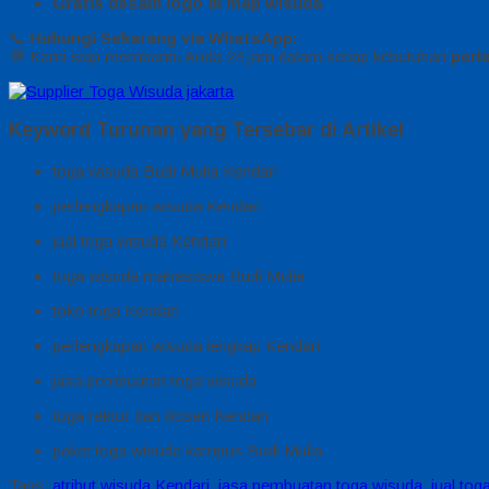
Gratis desain logo di map wisuda
📞
Hubungi Sekarang via WhatsApp:
💬 Kami siap membantu Anda 24 jam dalam setiap kebutuhan
perl
Keyword Turunan yang Tersebar di Artikel
toga wisuda Budi Mulia Kendari
perlengkapan wisuda Kendari
jual toga wisuda Kendari
toga wisuda mahasiswa Budi Mulia
toko toga Kendari
perlengkapan wisuda lengkap Kendari
jasa pembuatan toga wisuda
toga rektor dan dosen Kendari
paket toga wisuda kampus Budi Mulia
Tags:
atribut wisuda Kendari
,
jasa pembuatan toga wisuda
,
jual tog