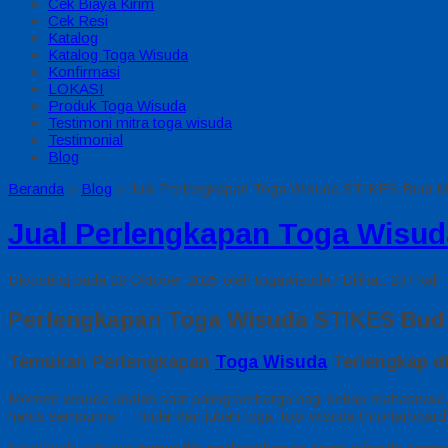
Cek Biaya Kirim
Cek Resi
Katalog
Katalog Toga Wisuda
Konfirmasi
LOKASI
Produk Toga Wisuda
Testimoni mitra toga wisuda
Testimonial
Blog
Beranda
»
Blog
»
Jual Perlengkapan Toga Wisuda STIKES Budi Mu
Jual Perlengkapan Toga Wisud
Diposting pada 29 Oktober 2025 oleh togawisuda / Dilihat: 237 kali
Perlengkapan Toga Wisuda STIKES Budi 
Temukan Perlengkapan
Toga Wisuda
Terlengkap di
Momen wisuda adalah saat paling berharga bagi setiap mahasiswa, s
harus sempurna — mulai dari jubah toga, topi wisuda (mortarboard
Kami hadir sebagai
penyedia perlengkapan toga wisuda terpe