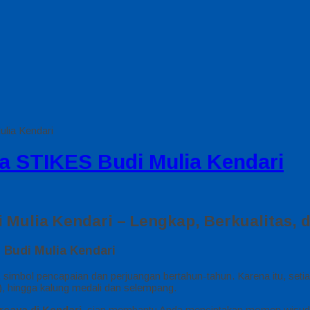
lia Kendari
a STIKES Budi Mulia Kendari
Mulia Kendari – Lengkap, Berkualitas, d
 Budi Mulia Kendari
imbol pencapaian dan perjuangan bertahun-tahun. Karena itu, setiap
), hingga kalung medali dan selempang.
rcaya di Kendari
, siap membantu Anda menciptakan momen wisuda