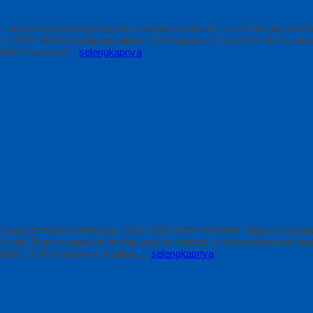
arga Secara langsung dari Kawasan Industri Tim kami siap memberi
2821060 Menetapkan pilihan Perlengkapan Toga Wisuda Sarjana 
dalah hasil dari…
selengkapnya
yang istimewa WhatsApp: 0812-2282-1060 Wibesite : https://www.jua
mai. Toga wisuda ekonomis saat ini menjadi pilihan utama bagi ins
ekali. Oleh karenanya, kualitas…
selengkapnya