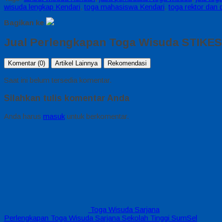
wisuda lengkap Kendari
,
toga mahasiswa Kendari
,
toga rektor dan
Bagikan ke
Jual Perlengkapan Toga Wisuda STIKES
Komentar (0)
Artikel Lainnya
Rekomendasi
Saat ini belum tersedia komentar.
Silahkan tulis komentar Anda
Anda harus
masuk
untuk berkomentar.
Toga Wisuda Sarjana
Perlengkapan Toga Wisuda Sarjana Sekolah Tinggi SumSel