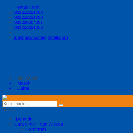
Kontak Kami
081222821060
081222821060
085280084081
081222821060
jualtogawisuda@gmail.com
Halo, Guest!
Masuk
Daftar
MENU
Beranda
Cara Order Toga Wisuda
Konfirmasi