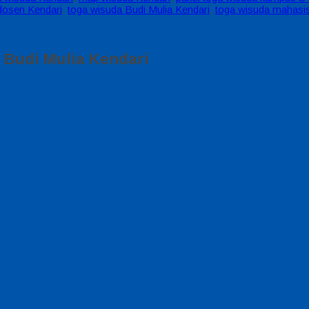
 dosen Kendari
,
toga wisuda Budi Mulia Kendari
,
toga wisuda mahasi
 Budi Mulia Kendari