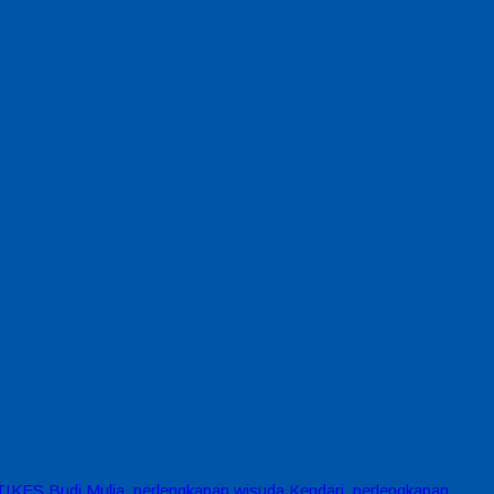
TIKES Budi Mulia
,
perlengkapan wisuda Kendari
,
perlengkapan