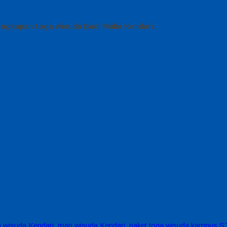
engkapan toga wisuda Budi Mulia Kendari.
a wisuda Kendari
,
map wisuda Kendari
,
paket toga wisuda kampus S