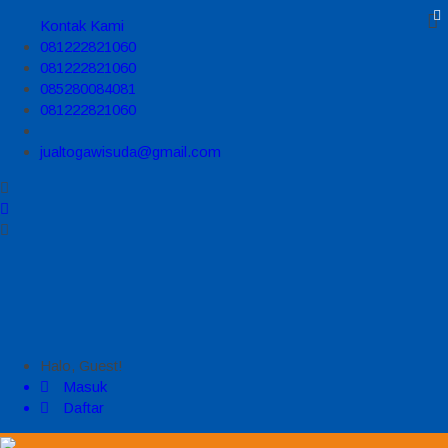
Kontak Kami
081222821060
081222821060
085280084081
081222821060
jualtogawisuda@gmail.com
Halo, Guest!
Masuk
Daftar