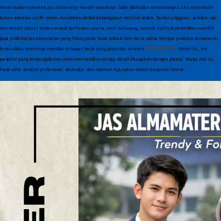
Menetapkan konveksi jas almamater murah sebaiknya tidak dilakukan sembarangan Jas almamater
bukan sekadar outfit resmi, melainkan simbol kebanggaan institusi Maka, bahan unggulan, jahitan rapi,
dan desain akurat wajib menjadi perhatian utama Saat sekarang, banyak institusi pendidikan memilih
jasa produksi jas almamater yang fokus pada hasil terbaik dan mutu prima Tempat produksi almamater
keyword
berkualitas umumnya memiliki tahapan kerja yang jelas dan terarah
Selain itu, tim
penjahit yang berpengalaman akan memastikan setiap detail dikerjakan dengan presisi. Maka dari itu,
hasil akhir tampak profesional, berkelas, dan nyaman digunakan dalam kegiatan formal