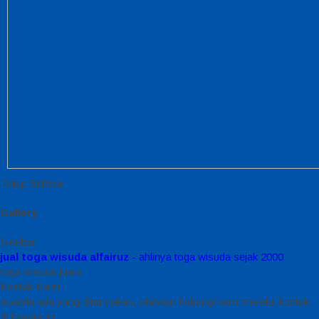
Tutup Sidebar
Gallery
Sidebar
jual toga wisuda alfairuz
- ahlinya toga wisuda sejak 2000
toga wisuda juara
Kontak Kami
Apabila ada yang ditanyakan, silahkan hubungi kami melalui kontak
di bawah ini.