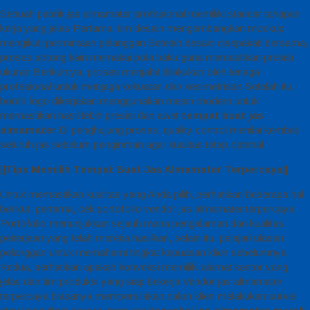
Sebuah pabrik jas almamater profesional memiliki standar tahapan
kerja yang jelas Pertama, tim desain mengembangkan mockup
mengikuti permintaan pelanggan Setelah desain disepakati bersama,
proses potong kain memakai pola baku guna memastikan presisi
ukuran Berikutnya, proses menjahit dilakukan oleh tenaga
profesional untuk menjaga kekuatan dan kesimetrisan Setelah itu,
bordir logo dikerjakan menggunakan mesin modern untuk
memastikan hasil lebih presisi dan awet
tempat buat jas
almamater
Di penghujung proses, quality control menilai kembali
seluruh jas sebelum pengiriman agar kualitas tetap optimal
||Tips Memilih Tempat Buat Jas Almamater Terpercaya||
Untuk memastikan kualitas yang Anda pilih, perhatikan beberapa hal
berikut, pertama, cek portofolio vendor jas almamater terpercaya
Portofolio menunjukkan sejauh mana pengalaman dan kualitas
pekerjaan yang telah mereka hasilkan, selain itu, pelajari ulasan
pelanggan untuk memahami tingkat kepuasan klien sebelumnya
Kedua, perhatikan apakah konveksi memiliki alamat kantor yang
jelas dan tim produksi yang siap bekerja Vendor jas almamater
terpercaya biasanya mempersilakan calon klien melakukan survei