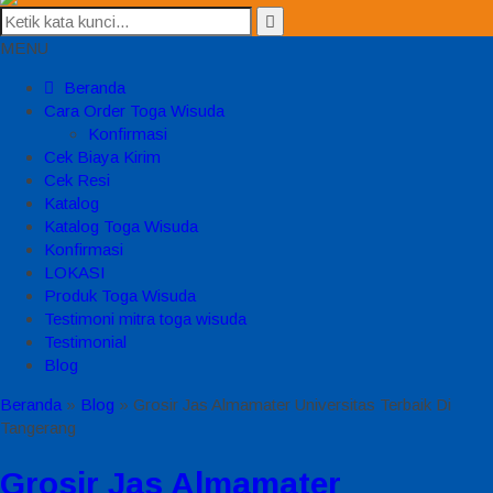
MENU
Beranda
Cara Order Toga Wisuda
Konfirmasi
Cek Biaya Kirim
Cek Resi
Katalog
Katalog Toga Wisuda
Konfirmasi
LOKASI
Produk Toga Wisuda
Testimoni mitra toga wisuda
Testimonial
Blog
Beranda
»
Blog
»
Grosir Jas Almamater Universitas Terbaik Di
Tangerang
Grosir Jas Almamater