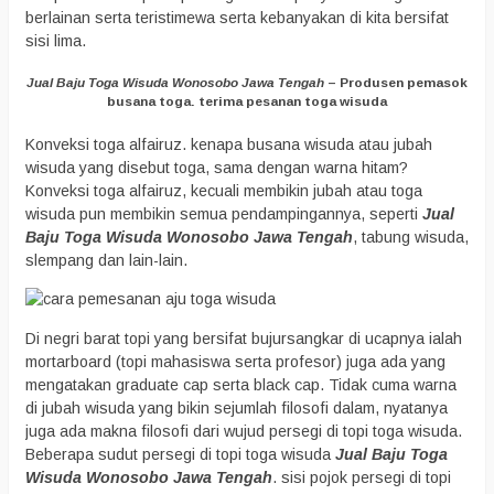
berlainan serta teristimewa serta kebanyakan di kita bersifat
sisi lima.
Jual Baju Toga Wisuda Wonosobo Jawa Tengah
– Produsen pemasok
busana toga. terima pesanan toga wisuda
Konveksi toga alfairuz. kenapa busana wisuda atau jubah
wisuda yang disebut toga, sama dengan warna hitam?
Konveksi toga alfairuz, kecuali membikin jubah atau toga
wisuda pun membikin semua pendampingannya, seperti
Jual
Baju Toga Wisuda Wonosobo Jawa Tengah
, tabung wisuda,
slempang dan lain-lain.
Di negri barat topi yang bersifat bujursangkar di ucapnya ialah
mortarboard (topi mahasiswa serta profesor) juga ada yang
mengatakan graduate cap serta black cap. Tidak cuma warna
di jubah wisuda yang bikin sejumlah filosofi dalam, nyatanya
juga ada makna filosofi dari wujud persegi di topi toga wisuda.
Beberapa sudut persegi di topi toga wisuda
Jual Baju Toga
Wisuda Wonosobo Jawa Tengah
. sisi pojok persegi di topi