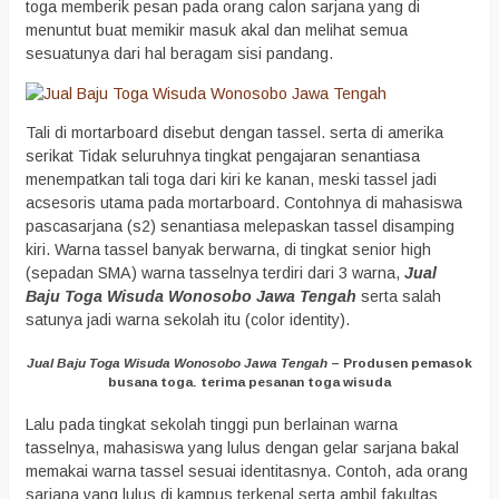
toga memberik pesan pada orang calon sarjana yang di
menuntut buat memikir masuk akal dan melihat semua
sesuatunya dari hal beragam sisi pandang.
Tali di mortarboard disebut dengan tassel. serta di amerika
serikat Tidak seluruhnya tingkat pengajaran senantiasa
menempatkan tali toga dari kiri ke kanan, meski tassel jadi
acsesoris utama pada mortarboard. Contohnya di mahasiswa
pascasarjana (s2) senantiasa melepaskan tassel disamping
kiri. Warna tassel banyak berwarna, di tingkat senior high
(sepadan SMA) warna tasselnya terdiri dari 3 warna,
Jual
Baju Toga Wisuda Wonosobo Jawa Tengah
serta salah
satunya jadi warna sekolah itu (color identity).
Jual Baju Toga Wisuda Wonosobo Jawa Tengah
– Produsen pemasok
busana toga. terima pesanan toga wisuda
Lalu pada tingkat sekolah tinggi pun berlainan warna
tasselnya, mahasiswa yang lulus dengan gelar sarjana bakal
memakai warna tassel sesuai identitasnya. Contoh, ada orang
sarjana yang lulus di kampus terkenal serta ambil fakultas