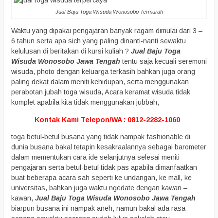
Jual Baju Toga Wisuda Wonosobo Termurah
Waktu yang dipakai pengajaran banyak ragam dimulai dari 3 –
6 tahun serta apa sich yang paling dinanti-nanti sewaktu
kelulusan di beritakan di kursi kuliah ?
Jual Baju Toga
Wisuda Wonosobo Jawa Tengah
tentu saja kecuali seremoni
wisuda, photo dengan keluarga terkasih bahkan juga orang
paling dekat dalam meniti kehidupan, serta menggunakan
perabotan jubah toga wisuda, Acara keramat wisuda tidak
komplet apabila kita tidak menggunakan jubbah,
Kontak Kami Telepon/WA : 0812-2282-1060
toga betul-betul busana yang tidak nampak fashionable di
dunia busana bakal tetapin kesakraalannya sebagai barometer
dalam mementukan cara ide selanjutnya selesai meniti
pengajaran serta betul-betul tidak pas apabila dimanfaatkan
buat beberapa acara sah seperti ke undangan, ke mall, ke
universitas, bahkan juga waktu ngedate dengan kawan –
kawan,
Jual Baju Toga Wisuda Wonosobo Jawa Tengah
biarpun busana ini nampak aneh, namun bakal ada rasa