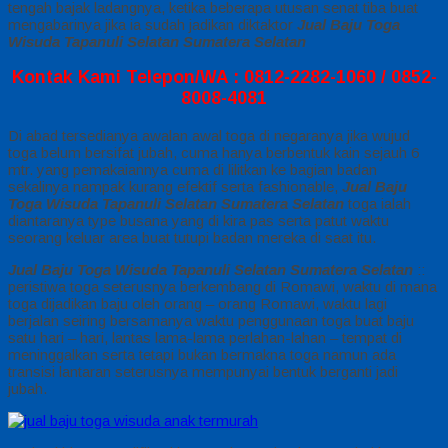
tengah bajak ladangnya, ketika beberapa utusan senat tiba buat
mengabarinya jika ia sudah jadikan diktaktor
Jual Baju Toga
Wisuda Tapanuli Selatan Sumatera Selatan
Kontak Kami Telepon/WA : 0812-2282-1060 / 0852-
8008-4081
Di abad tersedianya awalan awal toga di negaranya jika wujud
toga belum bersifat jubah, cuma hanya berbentuk kain sejauh 6
mtr. yang pemakaiannya cuma di lilitkan ke bagian badan
sekalinya nampak kurang efektif serta fashionable,
Jual Baju
Toga Wisuda Tapanuli Selatan Sumatera Selatan
toga ialah
diantaranya type busana yang di kira pas serta patut waktu
seorang keluar area buat tutupi badan mereka di saat itu.
Jual Baju Toga Wisuda Tapanuli Selatan Sumatera Selatan
::
peristiwa toga seterusnya berkembang di Romawi, waktu di mana
toga dijadikan baju oleh orang – orang Romawi, waktu lagi
berjalan seiring bersamanya waktu penggunaan toga buat baju
satu hari – hari, lantas lama-lama perlahan-lahan – tempat di
meninggalkan serta tetapi bukan bermakna toga namun ada
transisi lantaran seterusnya mempunyai bentuk berganti jadi
jubah.