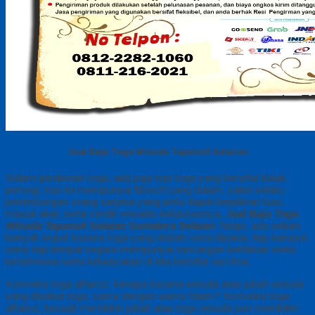
Jual Baju Toga Wisuda Tapanuli Selatan
Dalam perabotan toga, ada juga topi toga yang bersifat kotak
persegi, topi ini mempunyai filosofi yang dalam, yakni selaku
pertimbangan orang sarjana yang perlu dapat berpikiran luas,
masuk akal, serta cerdik sewaktu kelulusannya,
Jual Baju Toga
Wisuda Tapanuli Selatan Sumatera Selatan
Tetapi, ada sekian
banyak wujud busana toga yang diubah serta dipakai, tiap kampus
serta tiap tempat negara mempunyai rancangan berlainan serta
teristimewa serta kebanyakan di kita bersifat sisi lima.
Konveksi toga alfairuz. kenapa busana wisuda atau jubah wisuda
yang disebut toga, sama dengan warna hitam? Konveksi toga
alfairuz, kecuali membikin jubah atau toga wisuda pun membikin