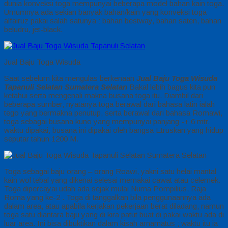
dunia konveksi toga mempunyai beberapa model bahan kain toga.
Umumnya ada sekian banyak bahan/kain yang konveksi toga
alfairuz pakai salah satunya : bahan bestway, bahan saten, bahan
beludru, jet-black.
Jual Baju Toga Wisuda
Saat sebelum kita mengulas berkenaan
Jual Baju Toga Wisuda
Tapanuli Selatan Sumatera Selatan
Bakal lebih bagus kita pun
ketahui serta mengenali makna busana toga itu. Diambil dari
beberapa sumber, nyatanya toga berawal dari bahasa latin ialah
tego yang bermakna penutup, serta berawal dari bahasa Romawi,
toga sebagai busana kuno yang mempunyai panjang -+ 6 mtr.
waktu dipakai, busana ini dipakai oleh bangsa Etruskan yang hidup
seputar tahun 1200 M.
Toga sebagai baju orang – orang Roawi, yakni satu helai mantal
kain wol tebal yang dikenai selesai memakai cawat atau celemek.
Toga dipercayai udah ada sejak mulai Numa Pompilius, Raja
Roma yang ke-2 . Toga di tanggalkan bila penggunaannya ada
dalam area, atau apabila kerjakan pekerjaan berat diladang, namun
toga satu diantara baju yang di kira patut buat di pakai waktu ada di
luar area. Ini bisa dibuktikan dalam kisah arnarnatus ; waktu itu ia