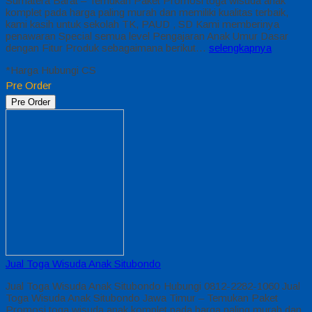
Sumatera Barat – Temukan Paket Promosi toga wisuda anak
komplet pada harga paling murah dan memiliki kualitas terbaik,
kami kasih untuk sekolah TK, PAUD , SD Kami memberinya
penawaran Special semua level Pengajaran Anak Umur Dasar
dengan Fitur Produk sebagaimana berikut…
selengkapnya
*Harga Hubungi CS
Pre Order
Pre Order
Jual Toga Wisuda Anak Situbondo
Jual Toga Wisuda Anak Situbondo Hubungi 0812-2282-1060 Jual
Toga Wisuda Anak Situbondo Jawa Timur – Temukan Paket
Promosi toga wisuda anak komplet pada harga paling murah dan