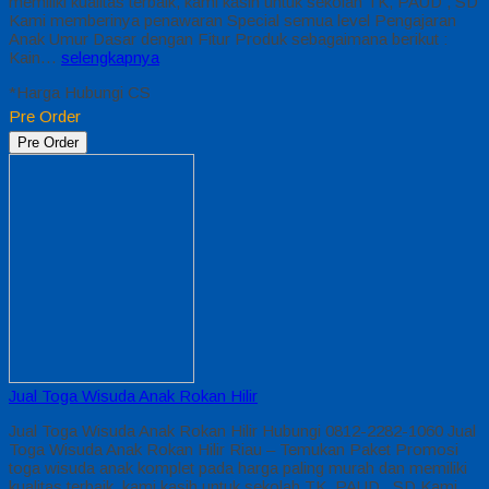
memiliki kualitas terbaik, kami kasih untuk sekolah TK, PAUD , SD
Kami memberinya penawaran Special semua level Pengajaran
Anak Umur Dasar dengan Fitur Produk sebagaimana berikut :
Kain…
selengkapnya
*Harga Hubungi CS
Pre Order
Pre Order
Jual Toga Wisuda Anak Rokan Hilir
Jual Toga Wisuda Anak Rokan Hilir Hubungi 0812-2282-1060 Jual
Toga Wisuda Anak Rokan Hilir Riau – Temukan Paket Promosi
toga wisuda anak komplet pada harga paling murah dan memiliki
kualitas terbaik, kami kasih untuk sekolah TK, PAUD , SD Kami