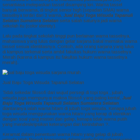
senantiasa melepaskan tassel disamping kiri. Warna tassel
banyak berwarna, di tingkat senior high (sepadan SMA) warna
tasselnya terdiri dari 3 warna,
Jual Baju Toga Wisuda Tapanuli
Selatan Sumatera Selatan
serta salah satunya jadi warna
sekolah itu (color identity).
Lalu pada tingkat sekolah tinggi pun berlainan warna tasselnya,
mahasiswa yang lulus dengan gelar sarjana bakal memakai warna
tassel sesuai identitasnya. Contoh, ada orang sarjana yang lulus
di kampus terkenal serta ambil fakultas hukum warna tasselnya
Merah (karena di kampus itu fakultas hukum warna tasselnya
merah).
Jual Baju Toga Wisuda Tapanuli Selatan
Tidak sekedar filosofi dari wujud persegi di topi toga , jubah
wisuda juga mempunyai makna filosofi yang paling kental,
Jual
Baju Toga Wisuda Tapanuli Selatan Sumatera Selatan
diantaranya ialah warna hitam di jubah toga wisuda. Kenapa jubah
toga wisuda menggunakan warna hitam yang kerap di identikan
dengan soal yang misteri dan gelap, kenapa tidak warna putih
yang mendeskripsikan keterangan dan kerindahan ?.
Keramat dalam penentuan warna hitam yang gelap di jubah
wisuda ialah filosofi keagungan dalam simbolisasi rahasia yang