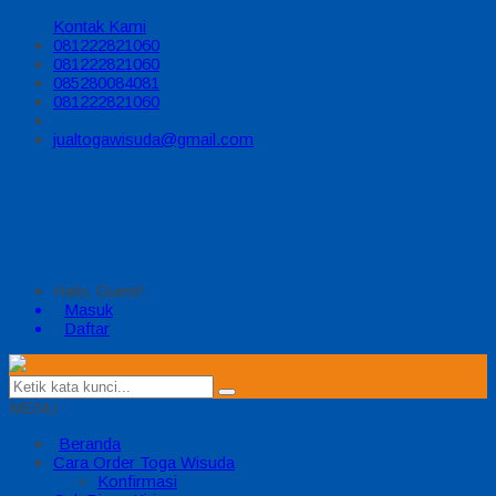
Kontak Kami
081222821060
081222821060
085280084081
081222821060
jualtogawisuda@gmail.com
Halo, Guest!
Masuk
Daftar
MENU
Beranda
Cara Order Toga Wisuda
Konfirmasi