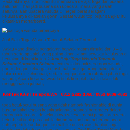
Pada akhirnya modifikasi itu membawa derajat toga dari busana
satu hari – hari jadi busana sah upacara, mana yang salah
satunya ialah upacara wisuda Di negeri barat seragam
kelulusannya dikatakan gown. Sesaat wujud topi bujur sangkar itu
dikatakan mortarboard.
Jual Baju Toga Wisuda Tapanuli Selatan Termurah
Waktu yang dipakai pengajaran banyak ragam dimulai dari 3 – 6
tahun serta apa sich yang paling dinanti-nanti sewaktu kelulusan di
beritakan di kursi kuliah ?
Jual Baju Toga Wisuda Tapanuli
Selatan Sumatera Selatan
tentu saja kecuali seremoni wisuda,
photo dengan keluarga terkasih bahkan juga orang paling dekat
dalam meniti kehidupan, serta menggunakan perabotan jubah toga
wisuda, Acara keramat wisuda tidak komplet apabila kita tidak
menggunakan jubbah,
Kontak Kami Telepon/WA : 0812-2282-1060 / 0852-8008-4081
toga betul-betul busana yang tidak nampak fashionable di dunia
busana bakal tetapin kesakraalannya sebagai barometer dalam
mementukan cara ide selanjutnya selesai meniti pengajaran serta
betul-betul tidak pas apabila dimanfaatkan buat beberapa acara
sah seperti ke undangan, ke mall, ke universitas, bahkan juga
waktu ngedate dengan kawan – kawan,
Jual Baju Toga Wisuda