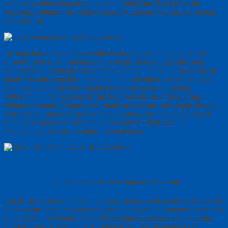
semua pendampingannya, seperti
Jual Baju Toga Wisuda
Tapanuli Selatan Sumatera Selatan
, tabung wisuda, slempang
dan lain-lain.
Di negri barat topi yang bersifat bujursangkar di ucapnya ialah
mortarboard (topi mahasiswa serta profesor) juga ada yang
mengatakan graduate cap serta black cap. Tidak cuma warna di
jubah wisuda yang bikin sejumlah filosofi dalam, nyatanya juga
ada makna filosofi dari wujud persegi di topi toga wisuda.
Beberapa sudut persegi di topi toga wisuda
Jual Baju Toga
Wisuda Tapanuli Selatan Sumatera Selatan
. sisi pojok persegi
di topi toga memberik pesan pada orang calon sarjana yang di
menuntut buat memikir masuk akal dan melihat semua
sesuatunya dari hal beragam sisi pandang.
Jual Baju Toga Wisuda Tapanuli Selatan
Tali di mortarboard disebut dengan tassel. serta di amerika serikat
Tidak seluruhnya tingkat pengajaran senantiasa menempatkan tali
toga dari kiri ke kanan, meski tassel jadi acsesoris utama pada
mortarboard. Contohnya di mahasiswa pascasarjana (s2)