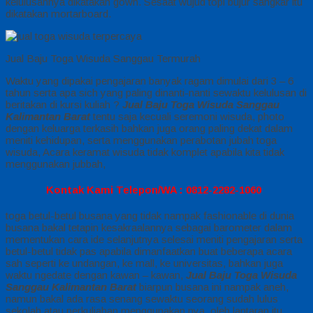
kelulusannya dikatakan gown. Sesaat wujud topi bujur sangkar itu
dikatakan mortarboard.
Jual Baju Toga Wisuda Sanggau Termurah
Waktu yang dipakai pengajaran banyak ragam dimulai dari 3 – 6
tahun serta apa sich yang paling dinanti-nanti sewaktu kelulusan di
beritakan di kursi kuliah ?
Jual Baju Toga Wisuda Sanggau
Kalimantan Barat
tentu saja kecuali seremoni wisuda, photo
dengan keluarga terkasih bahkan juga orang paling dekat dalam
meniti kehidupan, serta menggunakan perabotan jubah toga
wisuda, Acara keramat wisuda tidak komplet apabila kita tidak
menggunakan jubbah,
Kontak Kami Telepon/WA : 0812-2282-1060
toga betul-betul busana yang tidak nampak fashionable di dunia
busana bakal tetapin kesakraalannya sebagai barometer dalam
mementukan cara ide selanjutnya selesai meniti pengajaran serta
betul-betul tidak pas apabila dimanfaatkan buat beberapa acara
sah seperti ke undangan, ke mall, ke universitas, bahkan juga
waktu ngedate dengan kawan – kawan,
Jual Baju Toga Wisuda
Sanggau Kalimantan Barat
biarpun busana ini nampak aneh,
namun bakal ada rasa senang sewaktu seorang sudah lulus
sekolah atau perkuliahan menggunakan nya, oleh lantaran itu