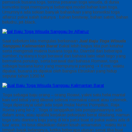
pemasok busana toga. terima pesanan toga wisuda, di dunia
konveksi toga mempunyai beberapa model bahan kain toga.
Umumnya ada sekian banyak bahan/kain yang konveksi toga
alfairuz pakai salah satunya : bahan bestway, bahan saten, bahan
beludru, jet-black.
Saat sebelum kita mengulas berkenaan
Jual Baju Toga Wisuda
Sanggau Kalimantan Barat
Bakal lebih bagus kita pun ketahui
serta mengenali makna busana toga itu. Diambil dari beberapa
sumber, nyatanya toga berawal dari bahasa latin ialah tego yang
bermakna penutup, serta berawal dari bahasa Romawi, toga
sebagai busana kuno yang mempunyai panjang -+ 6 mtr. waktu
dipakai, busana ini dipakai oleh bangsa Etruskan yang hidup
seputar tahun 1200 M.
Toga sebagai baju orang – orang Roawi, yakni satu helai mantal
kain wol tebal yang dikenai selesai memakai cawat atau celemek.
Toga dipercayai udah ada sejak mulai Numa Pompilius, Raja
Roma yang ke-2 . Toga di tanggalkan bila penggunaannya ada
dalam area, atau apabila kerjakan pekerjaan berat diladang, namun
toga satu diantara baju yang di kira patut buat di pakai waktu ada di
luar area. Ini bisa dibuktikan dalam kisah arnarnatus ; waktu itu ia
tengah bajak ladangnya, ketika beberapa utusan senat tiba buat