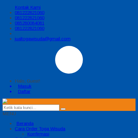
Kontak Kami
081222821060
081222821060
085280084081
081222821060
jualtogawisuda@gmail.com
Halo, Guest!
Masuk
Daftar
MENU
Beranda
Cara Order Toga Wisuda
Konfirmasi