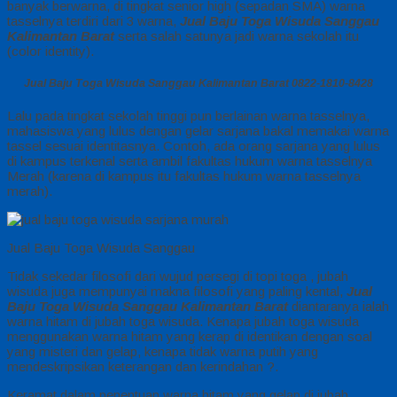
banyak berwarna, di tingkat senior high (sepadan SMA) warna
tasselnya terdiri dari 3 warna,
Jual Baju Toga Wisuda Sanggau
Kalimantan Barat
serta salah satunya jadi warna sekolah itu
(color identity).
Jual Baju Toga Wisuda Sanggau Kalimantan Barat 0822-1810-8428
Lalu pada tingkat sekolah tinggi pun berlainan warna tasselnya,
mahasiswa yang lulus dengan gelar sarjana bakal memakai warna
tassel sesuai identitasnya. Contoh, ada orang sarjana yang lulus
di kampus terkenal serta ambil fakultas hukum warna tasselnya
Merah (karena di kampus itu fakultas hukum warna tasselnya
merah).
Jual Baju Toga Wisuda Sanggau
Tidak sekedar filosofi dari wujud persegi di topi toga , jubah
wisuda juga mempunyai makna filosofi yang paling kental,
Jual
Baju Toga Wisuda Sanggau Kalimantan Barat
diantaranya ialah
warna hitam di jubah toga wisuda. Kenapa jubah toga wisuda
menggunakan warna hitam yang kerap di identikan dengan soal
yang misteri dan gelap, kenapa tidak warna putih yang
mendeskripsikan keterangan dan kerindahan ?.
Keramat dalam penentuan warna hitam yang gelap di jubah