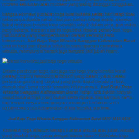
momen kelulusan ialah moment yang paling ditunggu-tunggukan.
bangsa Romawi gunakan toga buat busana setiap hari tetapi tidak
selamanya dipakai sehari-hari pun namun setiap waktu, mereka
bakal melepas busana toga sewaktu ada di dalam area, pun waktu
pergi bekerja, biarpun saat ini toga tidak dipakai sehari-hari, toga
jadi busana yang memperlihatkan derajat seorang serta
kekuasaan,
Jual Baju Toga Wisuda Sanggau Kalimantan Barat
saat ini toga pun dipakai selaku busana upacara contohnya
wisuda, mempunyai bentuk juga berganti jadi jubah hitam.
Dalam perabotan toga, ada juga topi toga yang bersifat kotak
persegi, topi ini mempunyai filosofi yang dalam, yakni selaku
pertimbangan orang sarjana yang perlu dapat berpikiran luas,
masuk akal, serta cerdik sewaktu kelulusannya,
Jual Baju Toga
Wisuda Sanggau Kalimantan Barat
Tetapi, ada sekian banyak
wujud busana toga yang diubah serta dipakai, tiap kampus serta
tiap tempat negara mempunyai rancangan berlainan serta
teristimewa serta kebanyakan di kita bersifat sisi lima.
Jual Baju Toga Wisuda Sanggau Kalimantan Barat 0822-1810-8428
Konveksi toga alfairuz. kenapa busana wisuda atau jubah wisuda
yang disebut toga, sama dengan warna hitam? Konveksi toga