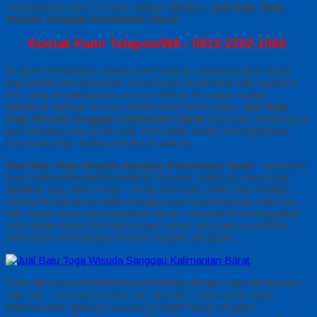
mengabarinya jika ia sudah jadikan diktaktor
Jual Baju Toga
Wisuda Sanggau Kalimantan Barat
Kontak Kami Telepon/WA : 0812-2282-1060
Di abad tersedianya awalan awal toga di negaranya jika wujud
toga belum bersifat jubah, cuma hanya berbentuk kain sejauh 6
mtr. yang pemakaiannya cuma di lilitkan ke bagian badan
sekalinya nampak kurang efektif serta fashionable,
Jual Baju
Toga Wisuda Sanggau Kalimantan Barat
toga ialah diantaranya
type busana yang di kira pas serta patut waktu seorang keluar
area buat tutupi badan mereka di saat itu.
Jual Baju Toga Wisuda Sanggau Kalimantan Barat
:: peristiwa
toga seterusnya berkembang di Romawi, waktu di mana toga
dijadikan baju oleh orang – orang Romawi, waktu lagi berjalan
seiring bersamanya waktu penggunaan toga buat baju satu hari –
hari, lantas lama-lama perlahan-lahan – tempat di meninggalkan
serta tetapi bukan bermakna toga namun ada transisi lantaran
seterusnya mempunyai bentuk berganti jadi jubah.
Pada akhirnya modifikasi itu membawa derajat toga dari busana
satu hari – hari jadi busana sah upacara, mana yang salah
satunya ialah upacara wisuda Di negeri barat seragam