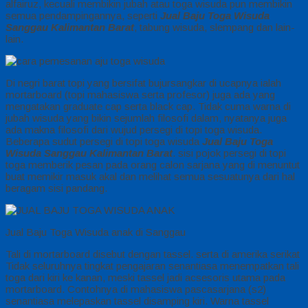
alfairuz, kecuali membikin jubah atau toga wisuda pun membikin
semua pendampingannya, seperti
Jual Baju Toga Wisuda
Sanggau Kalimantan Barat
, tabung wisuda, slempang dan lain-
lain.
Di negri barat topi yang bersifat bujursangkar di ucapnya ialah
mortarboard (topi mahasiswa serta profesor) juga ada yang
mengatakan graduate cap serta black cap. Tidak cuma warna di
jubah wisuda yang bikin sejumlah filosofi dalam, nyatanya juga
ada makna filosofi dari wujud persegi di topi toga wisuda.
Beberapa sudut persegi di topi toga wisuda
Jual Baju Toga
Wisuda Sanggau Kalimantan Barat
. sisi pojok persegi di topi
toga memberik pesan pada orang calon sarjana yang di menuntut
buat memikir masuk akal dan melihat semua sesuatunya dari hal
beragam sisi pandang.
Jual Baju Toga Wisuda anak di Sanggau
Tali di mortarboard disebut dengan tassel. serta di amerika serikat
Tidak seluruhnya tingkat pengajaran senantiasa menempatkan tali
toga dari kiri ke kanan, meski tassel jadi acsesoris utama pada
mortarboard. Contohnya di mahasiswa pascasarjana (s2)
senantiasa melepaskan tassel disamping kiri. Warna tassel