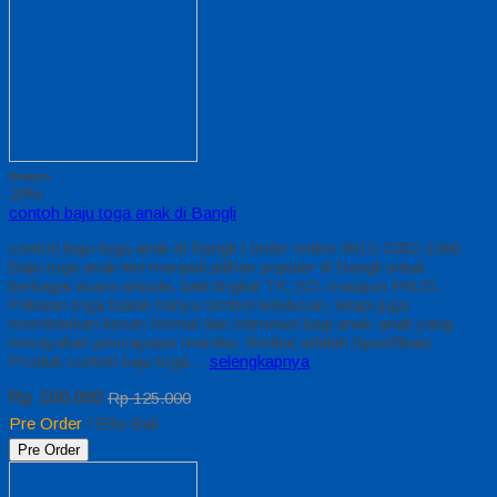
Diskon
20%
contoh baju toga anak di Bangli
contoh baju toga anak di Bangli | order online 0812-2282-1060
Baju toga anak kini menjadi pilihan populer di Bangli untuk
berbagai acara wisuda, baik tingkat TK, SD, maupun PAUD.
Pakaian toga bukan hanya simbol kelulusan, tetapi juga
memberikan kesan formal dan istimewa bagi anak-anak yang
merayakan pencapaian mereka. Berikut adalah Spesifikasi
Produk contoh baju toga…
selengkapnya
Rp 100.000
Rp 125.000
Pre Order
/ Elfa-Bali
Pre Order