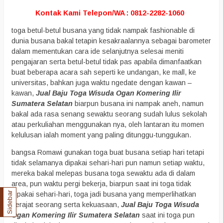
Kontak Kami Telepon/WA : 0812-2282-1060
toga betul-betul busana yang tidak nampak fashionable di
dunia busana bakal tetapin kesakraalannya sebagai barometer
dalam mementukan cara ide selanjutnya selesai meniti
pengajaran serta betul-betul tidak pas apabila dimanfaatkan
buat beberapa acara sah seperti ke undangan, ke mall, ke
universitas, bahkan juga waktu ngedate dengan kawan –
kawan,
Jual Baju Toga Wisuda Ogan Komering Ilir
Sumatera Selatan
biarpun busana ini nampak aneh, namun
bakal ada rasa senang sewaktu seorang sudah lulus sekolah
atau perkuliahan menggunakan nya, oleh lantaran itu momen
kelulusan ialah moment yang paling ditunggu-tunggukan.
bangsa Romawi gunakan toga buat busana setiap hari tetapi
tidak selamanya dipakai sehari-hari pun namun setiap waktu,
mereka bakal melepas busana toga sewaktu ada di dalam
area, pun waktu pergi bekerja, biarpun saat ini toga tidak
Sidebar
dipakai sehari-hari, toga jadi busana yang memperlihatkan
derajat seorang serta kekuasaan,
Jual Baju Toga Wisuda
Ogan Komering Ilir Sumatera Selatan
saat ini toga pun