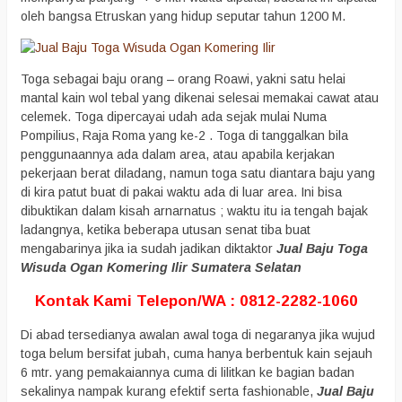
oleh bangsa Etruskan yang hidup seputar tahun 1200 M.
Toga sebagai baju orang – orang Roawi, yakni satu helai
mantal kain wol tebal yang dikenai selesai memakai cawat atau
celemek. Toga dipercayai udah ada sejak mulai Numa
Pompilius, Raja Roma yang ke-2 . Toga di tanggalkan bila
penggunaannya ada dalam area, atau apabila kerjakan
pekerjaan berat diladang, namun toga satu diantara baju yang
di kira patut buat di pakai waktu ada di luar area. Ini bisa
dibuktikan dalam kisah arnarnatus ; waktu itu ia tengah bajak
ladangnya, ketika beberapa utusan senat tiba buat
mengabarinya jika ia sudah jadikan diktaktor
Jual Baju Toga
Wisuda Ogan Komering Ilir Sumatera Selatan
Kontak Kami Telepon/WA : 0812-2282-1060
Di abad tersedianya awalan awal toga di negaranya jika wujud
toga belum bersifat jubah, cuma hanya berbentuk kain sejauh
6 mtr. yang pemakaiannya cuma di lilitkan ke bagian badan
sekalinya nampak kurang efektif serta fashionable,
Jual Baju