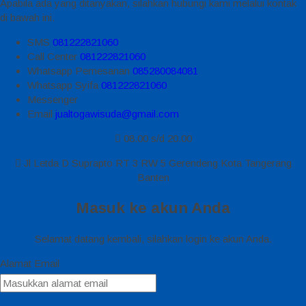
Apabila ada yang ditanyakan, silahkan hubungi kami melalui kontak
di bawah ini.
SMS
081222821060
Call Center
081222821060
Whatsapp
Pemesanan
085280084081
Whatsapp
Syifa
081222821060
Messenger
Email
jualtogawisuda@gmail.com
08.00 s/d 20.00
Jl Letda D Suprapto RT 3 RW 5 Gerendeng Kota Tangerang
Banten
Masuk ke akun Anda
Selamat datang kembali, silahkan login ke akun Anda.
Alamat Email