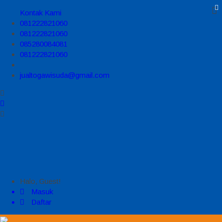
Kontak Kami
081222821060
081222821060
085280084081
081222821060
jualtogawisuda@gmail.com
Halo, Guest!
Masuk
Daftar