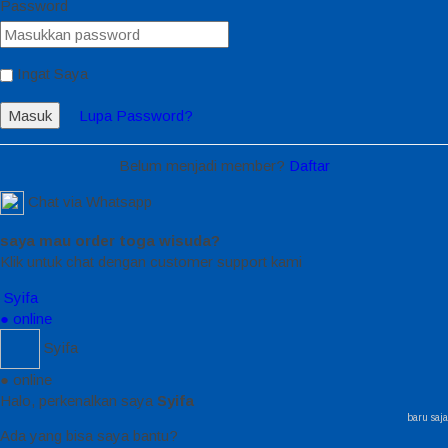
Password
Ingat Saya
Masuk
Lupa Password?
Belum menjadi member?
Daftar
Chat via Whatsapp
saya mau order toga wisuda?
Klik untuk chat dengan customer support kami
Syifa
● online
Syifa
● online
Halo, perkenalkan saya
Syifa
baru saja
Ada yang bisa saya bantu?