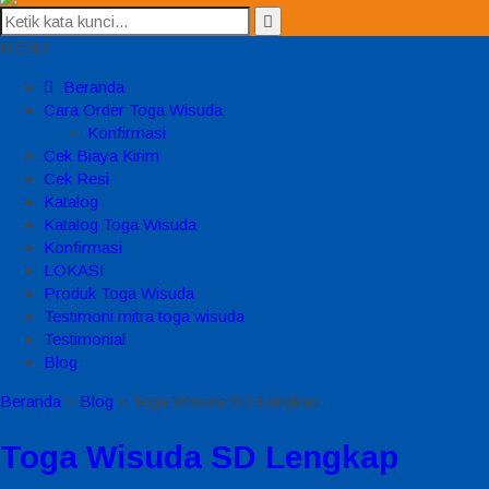
MENU
Beranda
Cara Order Toga Wisuda
Konfirmasi
Cek Biaya Kirim
Cek Resi
Katalog
Katalog Toga Wisuda
Konfirmasi
LOKASI
Produk Toga Wisuda
Testimoni mitra toga wisuda
Testimonial
Blog
Beranda
»
Blog
»
Toga Wisuda SD Lengkap
Toga Wisuda SD Lengkap