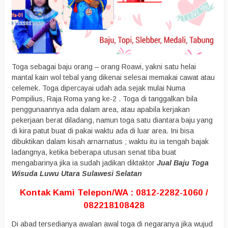
Toga sebagai baju orang – orang Roawi, yakni satu helai
mantal kain wol tebal yang dikenai selesai memakai cawat atau
celemek. Toga dipercayai udah ada sejak mulai Numa
Pompilius, Raja Roma yang ke-2 . Toga di tanggalkan bila
penggunaannya ada dalam area, atau apabila kerjakan
pekerjaan berat diladang, namun toga satu diantara baju yang
di kira patut buat di pakai waktu ada di luar area. Ini bisa
dibuktikan dalam kisah arnarnatus ; waktu itu ia tengah bajak
ladangnya, ketika beberapa utusan senat tiba buat
mengabarinya jika ia sudah jadikan diktaktor
Jual Baju Toga
Wisuda Luwu Utara Sulawesi Selatan
Kontak Kami Telepon/WA : 0812-2282-1060 /
082218108428
Di abad tersedianya awalan awal toga di negaranya jika wujud