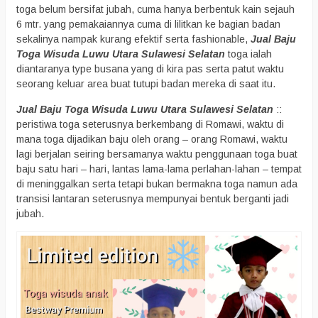
toga belum bersifat jubah, cuma hanya berbentuk kain sejauh
6 mtr. yang pemakaiannya cuma di lilitkan ke bagian badan
sekalinya nampak kurang efektif serta fashionable,
Jual Baju
Toga Wisuda Luwu Utara Sulawesi Selatan
toga ialah
diantaranya type busana yang di kira pas serta patut waktu
seorang keluar area buat tutupi badan mereka di saat itu.
Jual Baju Toga Wisuda Luwu Utara Sulawesi Selatan
::
peristiwa toga seterusnya berkembang di Romawi, waktu di
mana toga dijadikan baju oleh orang – orang Romawi, waktu
lagi berjalan seiring bersamanya waktu penggunaan toga buat
baju satu hari – hari, lantas lama-lama perlahan-lahan – tempat
di meninggalkan serta tetapi bukan bermakna toga namun ada
transisi lantaran seterusnya mempunyai bentuk berganti jadi
jubah.