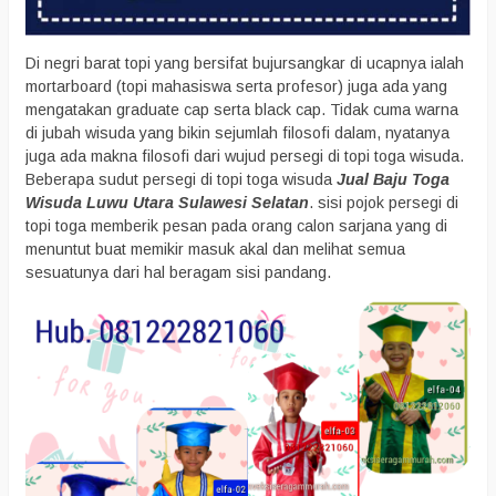
Di negri barat topi yang bersifat bujursangkar di ucapnya ialah
mortarboard (topi mahasiswa serta profesor) juga ada yang
mengatakan graduate cap serta black cap. Tidak cuma warna
di jubah wisuda yang bikin sejumlah filosofi dalam, nyatanya
juga ada makna filosofi dari wujud persegi di topi toga wisuda.
Beberapa sudut persegi di topi toga wisuda
Jual Baju Toga
Wisuda Luwu Utara Sulawesi Selatan
. sisi pojok persegi di
topi toga memberik pesan pada orang calon sarjana yang di
menuntut buat memikir masuk akal dan melihat semua
sesuatunya dari hal beragam sisi pandang.