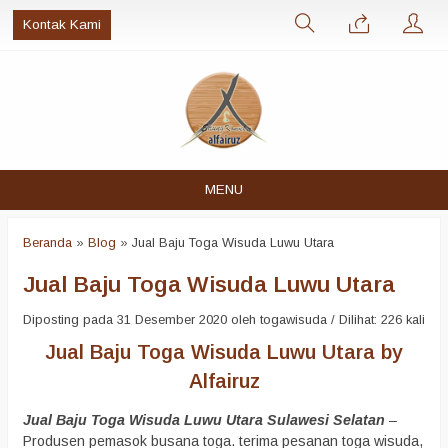
Kontak Kami
MENU
Beranda
»
Blog
»
Jual Baju Toga Wisuda Luwu Utara
Jual Baju Toga Wisuda Luwu Utara
Diposting pada 31 Desember 2020 oleh togawisuda / Dilihat: 226 kali
Jual Baju Toga Wisuda Luwu Utara by
Alfairuz
Jual Baju Toga Wisuda Luwu Utara Sulawesi Selatan
–
Produsen pemasok busana toga. terima pesanan toga wisuda,