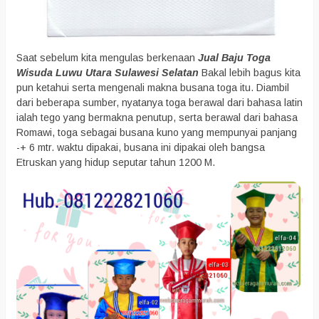
Saat sebelum kita mengulas berkenaan
Jual Baju Toga
Wisuda Luwu Utara Sulawesi Selatan
Bakal lebih bagus kita
pun ketahui serta mengenali makna busana toga itu. Diambil
dari beberapa sumber, nyatanya toga berawal dari bahasa latin
ialah tego yang bermakna penutup, serta berawal dari bahasa
Romawi, toga sebagai busana kuno yang mempunyai panjang
-+ 6 mtr. waktu dipakai, busana ini dipakai oleh bangsa
Etruskan yang hidup seputar tahun 1200 M.