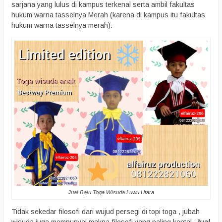
sarjana yang lulus di kampus terkenal serta ambil fakultas
hukum warna tasselnya Merah (karena di kampus itu fakultas
hukum warna tasselnya merah).
Jual Baju Toga Wisuda Luwu Utara
Tidak sekedar filosofi dari wujud persegi di topi toga , jubah