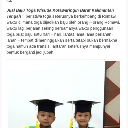
itu.
Jual Baju Toga Wisuda Kotawaringin Barat Kalimantan
Tengah
:: peristiwa toga seterusnya berkembang di Romawi,
waktu di mana toga dijadikan baju oleh orang – orang Romawi,
waktu lagi berjalan seiring bersamanya waktu penggunaan
toga buat baju satu hari – hari, lantas lama-lama perlahan-
lahan – tempat di meninggalkan serta tetapi bukan bermakna
toga namun ada transisi lantaran seterusnya mempunyai
bentuk berganti jadi jubah.