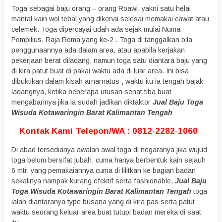
Toga sebagai baju orang – orang Roawi, yakni satu helai
mantal kain wol tebal yang dikenai selesai memakai cawat atau
celemek. Toga dipercayai udah ada sejak mulai Numa
Pompilius, Raja Roma yang ke-2 . Toga di tanggalkan bila
penggunaannya ada dalam area, atau apabila kerjakan
pekerjaan berat diladang, namun toga satu diantara baju yang
di kira patut buat di pakai waktu ada di luar area. Ini bisa
dibuktikan dalam kisah arnarnatus ; waktu itu ia tengah bajak
ladangnya, ketika beberapa utusan senat tiba buat
mengabarinya jika ia sudah jadikan diktaktor
Jual Baju Toga
Wisuda Kotawaringin Barat Kalimantan Tengah
Kontak Kami Telepon/WA : 0812-2282-1060
Di abad tersedianya awalan awal toga di negaranya jika wujud
toga belum bersifat jubah, cuma hanya berbentuk kain sejauh
6 mtr. yang pemakaiannya cuma di lilitkan ke bagian badan
sekalinya nampak kurang efektif serta fashionable,
Jual Baju
Toga Wisuda Kotawaringin Barat Kalimantan Tengah
toga
ialah diantaranya type busana yang di kira pas serta patut
waktu seorang keluar area buat tutupi badan mereka di saat