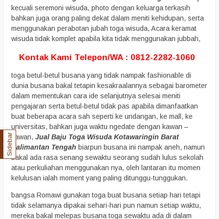
kecuali seremoni wisuda, photo dengan keluarga terkasih
bahkan juga orang paling dekat dalam meniti kehidupan, serta
menggunakan perabotan jubah toga wisuda, Acara keramat
wisuda tidak komplet apabila kita tidak menggunakan jubbah,
Kontak Kami Telepon/WA : 0812-2282-1060
toga betul-betul busana yang tidak nampak fashionable di
dunia busana bakal tetapin kesakraalannya sebagai barometer
dalam mementukan cara ide selanjutnya selesai meniti
pengajaran serta betul-betul tidak pas apabila dimanfaatkan
buat beberapa acara sah seperti ke undangan, ke mall, ke
universitas, bahkan juga waktu ngedate dengan kawan –
Sidebar
kawan,
Jual Baju Toga Wisuda Kotawaringin Barat
Kalimantan Tengah
biarpun busana ini nampak aneh, namun
bakal ada rasa senang sewaktu seorang sudah lulus sekolah
atau perkuliahan menggunakan nya, oleh lantaran itu momen
kelulusan ialah moment yang paling ditunggu-tunggukan.
bangsa Romawi gunakan toga buat busana setiap hari tetapi
tidak selamanya dipakai sehari-hari pun namun setiap waktu,
mereka bakal melepas busana toga sewaktu ada di dalam