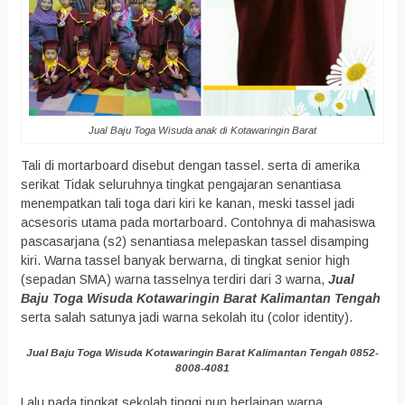
Jual Baju Toga Wisuda anak di Kotawaringin Barat
Tali di mortarboard disebut dengan tassel. serta di amerika
serikat Tidak seluruhnya tingkat pengajaran senantiasa
menempatkan tali toga dari kiri ke kanan, meski tassel jadi
acsesoris utama pada mortarboard. Contohnya di mahasiswa
pascasarjana (s2) senantiasa melepaskan tassel disamping
kiri. Warna tassel banyak berwarna, di tingkat senior high
(sepadan SMA) warna tasselnya terdiri dari 3 warna,
Jual
Baju Toga Wisuda Kotawaringin Barat Kalimantan Tengah
serta salah satunya jadi warna sekolah itu (color identity).
Jual Baju Toga Wisuda Kotawaringin Barat Kalimantan Tengah 0852-
8008-4081
Lalu pada tingkat sekolah tinggi pun berlainan warna