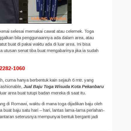
dikenai selesai memakai cawat atau celemek. Toga
ggalkan bila penggunaannya ada dalam area, atau
ut buat di pakai waktu ada di luar area. Ini bisa
pa utusan senat tiba buat mengabarinya jika ia sudah
-2282-1060
ah, cuma hanya berbentuk kain sejauh 6 mtr. yang
fashionable,
Jual Baju Toga Wisuda Kota Pekanbaru
uar area buat tutupi badan mereka di saat itu.
ng di Romawi, waktu di mana toga dijadikan baju oleh
buat baju satu hari – hari, lantas lama-lama perlahan-
lantaran seterusnya mempunyai bentuk berganti jadi