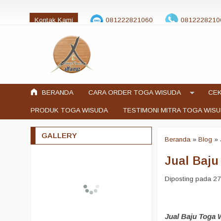
Kontak Kami
081222821060
0812228210
jualtogawisuda@gmail.com
BERANDA
CARA ORDER TOGA WISUDA
CEK
PRODUK TOGA WISUDA
TESTIMONI MITRA TOGA WIS
GALLERY
Beranda
»
Blog
»
Jual Baj
Diposting pada 27
Jual Baju Toga 