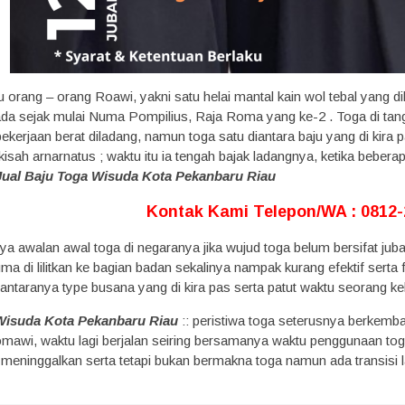
u orang – orang Roawi, yakni satu helai mantal kain wol tebal yang 
ada sejak mulai Numa Pompilius, Raja Roma yang ke-2 . Toga di tan
ekerjaan berat diladang, namun toga satu diantara baju yang di kira pat
kisah arnarnatus ; waktu itu ia tengah bajak ladangnya, ketika bebera
Jual Baju Toga Wisuda Kota Pekanbaru Riau
Kontak Kami Telepon/WA : 0812
ya awalan awal toga di negaranya jika wujud toga belum bersifat jub
 di lilitkan ke bagian badan sekalinya nampak kurang efektif serta 
iantaranya type busana yang di kira pas serta patut waktu seorang kel
Wisuda Kota Pekanbaru Riau
:: peristiwa toga seterusnya berkemba
mawi, waktu lagi berjalan seiring bersamanya waktu penggunaan toga 
i meninggalkan serta tetapi bukan bermakna toga namun ada transisi 