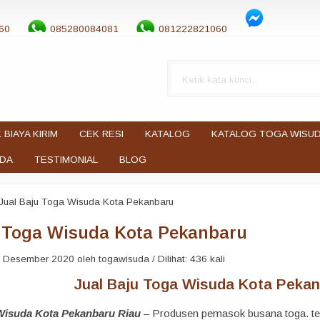
60
085280084081
081222821060
 BIAYA KIRIM
CEK RESI
KATALOG
KATALOG TOGA WISU
UDA
TESTIMONIAL
BLOG
Jual Baju Toga Wisuda Kota Pekanbaru
u Toga Wisuda Kota Pekanbaru
 Desember 2020 oleh togawisuda / Dilihat: 436 kali
Jual Baju Toga Wisuda Kota Pekanb
Wisuda Kota Pekanbaru Riau
– Produsen pemasok busana toga. ter