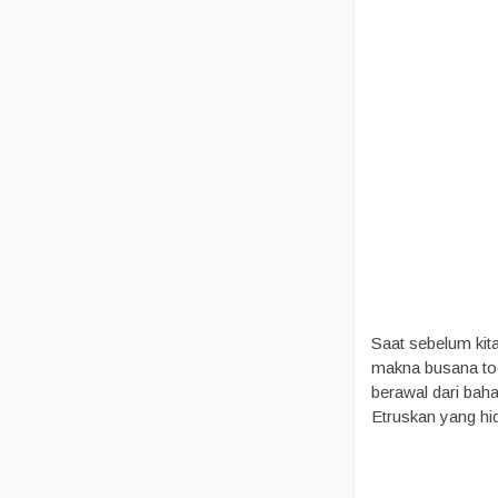
Saat sebelum ki
makna busana tog
berawal dari bah
Etruskan yang hi