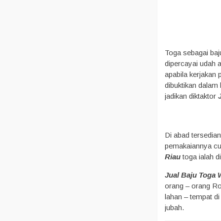
Toga sebagai baj
dipercayai udah 
apabila kerjakan p
dibuktikan dalam 
jadikan diktaktor
Di abad tersedian
pemakaiannya cuma
Riau
toga ialah d
Jual Baju Toga 
orang – orang Ro
lahan – tempat d
jubah.