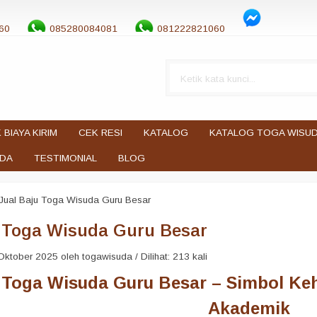
60
085280084081
081222821060
 BIAYA KIRIM
CEK RESI
KATALOG
KATALOG TOGA WISU
UDA
TESTIMONIAL
BLOG
Jual Baju Toga Wisuda Guru Besar
u Toga Wisuda Guru Besar
ktober 2025 oleh togawisuda / Dilihat: 213 kali
u Toga Wisuda Guru Besar
– Simbol Ke
Akademik