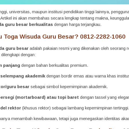
nggi, universitas, maupun institusi pendidikan tinggi lainnya, penggu
. Artikel ini akan membahas secara lengkap tentang makna, keunggul
da guru besar berkualitas
dengan harga terjangkau.
ju Toga Wisuda Guru Besar? 0812-2282-1060
da guru besar
adalah pakaian resmi yang dikenakan oleh seorang r
 dilengkapi dengan:
m panjang
dengan bahan berkualitas premium.
 selempang akademik
dengan bordir emas atau warna khas institus
tor/guru besar
sebagai simbol kepemimpinan akademik.
ersegi (mortarboard) atau topi baret
dengan tassel yang elega
del rektor
(khusus rektor) sebagai lambang kepemimpinan tertinggi
k hanya menambah kewibawaan, tetapi juga menegaskan identitas ak