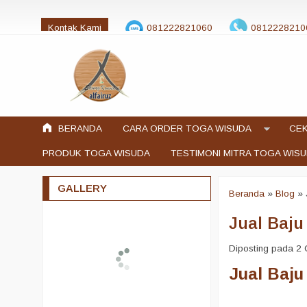
Kontak Kami
081222821060
0812228210
jualtogawisuda@gmail.com
BERANDA
CARA ORDER TOGA WISUDA
CEK
PRODUK TOGA WISUDA
TESTIMONI MITRA TOGA WIS
GALLERY
Beranda
»
Blog
»
Jual Baj
Diposting pada 2 O
Jual Baj