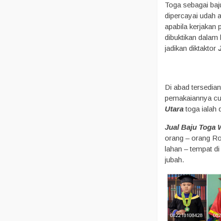
Toga sebagai baj
dipercayai udah 
apabila kerjakan p
dibuktikan dalam 
jadikan diktaktor
Di abad tersedian
pemakaiannya cuma
Utara
toga ialah 
Jual Baju Toga 
orang – orang Ro
lahan – tempat d
jubah.