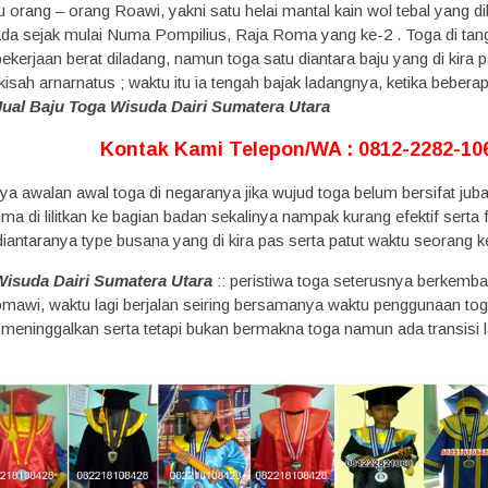
u orang – orang Roawi, yakni satu helai mantal kain wol tebal yang 
ada sejak mulai Numa Pompilius, Raja Roma yang ke-2 . Toga di tan
ekerjaan berat diladang, namun toga satu diantara baju yang di kira pat
kisah arnarnatus ; waktu itu ia tengah bajak ladangnya, ketika bebera
Jual Baju Toga Wisuda Dairi Sumatera Utara
Kontak Kami Telepon/WA : 0812-2282-106
ya awalan awal toga di negaranya jika wujud toga belum bersifat jub
 di lilitkan ke bagian badan sekalinya nampak kurang efektif serta 
diantaranya type busana yang di kira pas serta patut waktu seorang ke
Wisuda Dairi Sumatera Utara
:: peristiwa toga seterusnya berkemba
mawi, waktu lagi berjalan seiring bersamanya waktu penggunaan toga 
i meninggalkan serta tetapi bukan bermakna toga namun ada transisi 