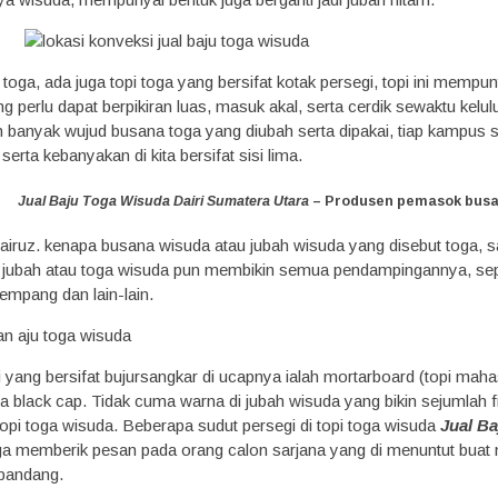
oga, ada juga topi toga yang bersifat kotak persegi, topi ini mempun
g perlu dapat berpikiran luas, masuk akal, serta cerdik sewaktu kelu
an banyak wujud busana toga yang diubah serta dipakai, tiap kampus
serta kebanyakan di kita bersifat sisi lima.
Jual Baju Toga Wisuda Dairi Sumatera Utara
– Produsen pemasok busa
fairuz. kenapa busana wisuda atau jubah wisuda yang disebut toga, 
 jubah atau toga wisuda pun membikin semua pendampingannya, sep
empang dan lain-lain.
pi yang bersifat bujursangkar di ucapnya ialah mortarboard (topi ma
a black cap. Tidak cuma warna di jubah wisuda yang bikin sejumlah fi
topi toga wisuda. Beberapa sudut persegi di topi toga wisuda
Jual Ba
toga memberik pesan pada orang calon sarjana yang di menuntut bua
 pandang.