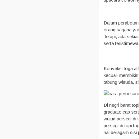
Dalam perabotan t
orang sarjana yan
Tetapi, ada seki
serta teristimewa 
Konveksi toga al
kecuali membikin
tabung wisuda, sl
Di negri barat to
graduate cap sert
wujud persegi di 
persegi di topi 
hal beragam sisi