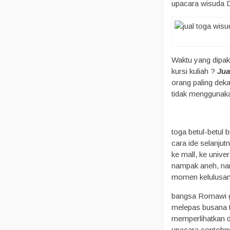
upacara wisuda D
Waktu yang dipaka
kursi kuliah ?
Jua
orang paling dek
tidak menggunaka
toga betul-betul
cara ide selanjut
ke mall, ke univ
nampak aneh, nam
momen kelulusan 
bangsa Romawi gu
melepas busana to
memperlihatkan d
upacara contohny