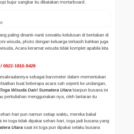
pi bujur sangkar itu dikatakan mortarboard.
ah
g paling dinanti-nanti sewaktu kelulusan di beritakan di
oni wisuda, photo dengan keluarga terkasih bahkan juga
isuda, Acara keramat wisuda tidak komplet apabila kita
/ 0822-1810-8428
in kesakraalannya sebagai barometer dalam mementukan
manfaatkan buat beberapa acara sah seperti ke undangan,
 Toga Wisuda Dairi Sumatera Utara
biarpun busana ini
 perkuliahan menggunakan nya, oleh lantaran itu
sehari-hari pun namun setiap waktu, mereka bakal
ni toga tidak dipakai sehari-hari, toga jadi busana yang
atera Utara
saat ini toga pun dipakai selaku busana