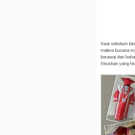
Saat sebelum ki
makna busana tog
berawal dari bah
Etruskan yang hi