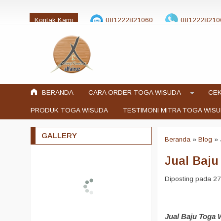
Kontak Kami
081222821060
0812228210
jualtogawisuda@gmail.com
BERANDA
CARA ORDER TOGA WISUDA
CEK
PRODUK TOGA WISUDA
TESTIMONI MITRA TOGA WIS
GALLERY
Beranda
»
Blog
»
Jual Baju
Diposting pada 27
Jual Baju Toga 