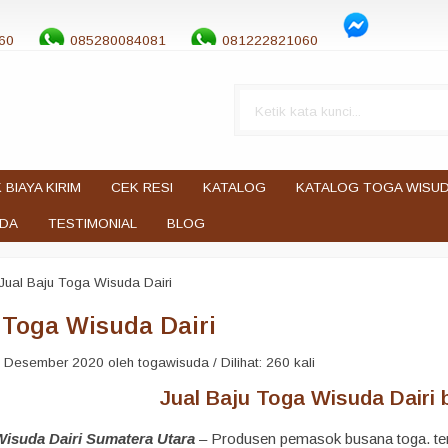
60
085280084081
081222821060
 BIAYA KIRIM
CEK RESI
KATALOG
KATALOG TOGA WISU
UDA
TESTIMONIAL
BLOG
Jual Baju Toga Wisuda Dairi
 Toga Wisuda Dairi
 Desember 2020 oleh togawisuda / Dilihat: 260 kali
Jual Baju Toga Wisuda Dairi b
Wisuda Dairi Sumatera Utara
– Produsen pemasok busana toga. ter