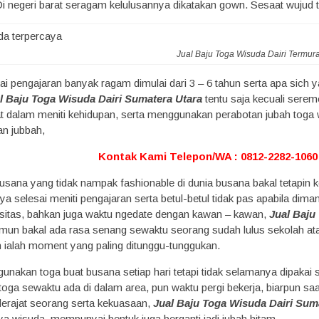
i negeri barat seragam kelulusannya dikatakan gown. Sesaat wujud to
Jual Baju Toga Wisuda Dairi Termur
i pengajaran banyak ragam dimulai dari 3 – 6 tahun serta apa sich yan
l Baju Toga Wisuda Dairi Sumatera Utara
tentu saja kecuali serem
at dalam meniti kehidupan, serta menggunakan perabotan jubah toga w
n jubbah,
Kontak Kami Telepon/WA : 0812-2282-1060 
 busana yang tidak nampak fashionable di dunia busana bakal tetap
nya selesai meniti pengajaran serta betul-betul tidak pas apabila di
ersitas, bahkan juga waktu ngedate dengan kawan – kawan,
Jual Baju
un bakal ada rasa senang sewaktu seorang sudah lulus sekolah atau
ialah moment yang paling ditunggu-tunggukan.
nakan toga buat busana setiap hari tetapi tidak selamanya dipakai 
ga sewaktu ada di dalam area, pun waktu pergi bekerja, biarpun saat i
erajat seorang serta kekuasaan,
Jual Baju Toga Wisuda Dairi Sum
a wisuda, mempunyai bentuk juga berganti jadi jubah hitam.