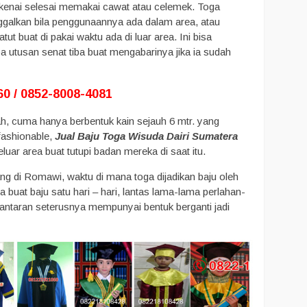
dikenai selesai memakai cawat atau celemek. Toga
ggalkan bila penggunaannya ada dalam area, atau
ut buat di pakai waktu ada di luar area. Ini bisa
pa utusan senat tiba buat mengabarinya jika ia sudah
0 / 0852-8008-4081
ah, cuma hanya berbentuk kain sejauh 6 mtr. yang
fashionable,
Jual Baju Toga Wisuda Dairi Sumatera
luar area buat tutupi badan mereka di saat itu.
ng di Romawi, waktu di mana toga dijadikan baju oleh
buat baju satu hari – hari, lantas lama-lama perlahan-
lantaran seterusnya mempunyai bentuk berganti jadi