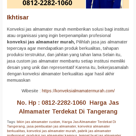
Ikhtisar
Konveksi jas almamater murah memberikan solusi bagi institusi
atau organisasi yang ingin berpenampilan profesional
konveksi jas almamater murah,
Pilihlah jasa jas almamater
tepercaya agar mendapatkan produk berkualitas, tahapan
produksi terstruktur, dan jahitan yang tahan lama Selain itu,
jasa custom jas almamater membantu setiap institusi memiliki
desain yang unik dan representatif Karena itu, bekerjasamalah
dengan konveksi almamater berkualitas agar hasil akhir
memuaskan
Wibesite :
https://konveksialmamatermurah.com/
No. Hp : 0812-2282-1060 Harga Jas
Almamater Terdekat Di Tangerang
Tags:
bikin jas almamater custom
,
Harga Jas Almamater Terdekat Di
Tangerang
,
jasa pembuatan jas almamater
,
konveksi almamater
berkualitas
,
konveksi jas almamater murah
,
pabrik jas almamater
profesional
,
produksi jas almamater kampus
,
tempat buat jas almamater
,