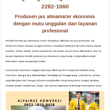
2282-1060
Produsen jas almamater ekonomis
dengan mutu unggulan dan layanan
profesional
Memilih konveksi jas almamater murah hendaknya dilakukan secara profesional Jas
almamater bukan sekadar seragam institusi, melainkan simbol jati diri resmi Karena alasan
tersebut, bahan terbaik, jahitan yang detail, dan desain sesuai harus didahulukan Saat ini,
banyak organisasi memilih produsen jas almamater yang mampu menghasilkan produk
berkualitas tanpa mengurangi standar.
Konveksi jas almamater unggulan biasanya didukung oleh manajemen produksi yang
terstruktur
Harga Jas Almamater Terdekat Di Tangerang
Lebih dari itu, jahitan
yang dikerjakan oleh tenaga ahli akan menghasilkan detail yang akurat Dengan demikian,
tampilan produk menjadi rapi, elegan, dan nyaman digunakan di berbagai kesempatan resmi