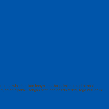
ut. Toga wisuda bukan hanya sekadar pakaian, tetapi simbol
a nyaman dipakai. Dengan sentuhan desain terkini, toga wisuda ini