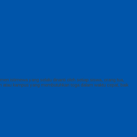
n istimewa yang selalu dinanti oleh setiap siswa, orang tua,
kolah atau kampus yang membutuhkan toga dalam waktu cepat, baik