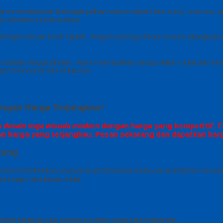
ami menawarkan berbagai pilihan warna seperti biru navy, maroon, p
identitas institusi Anda.
dengan desain lebih stylish. Bagian persegi di topi wisuda dilengk
han bahan hingga jahitan. Kami memastikan setiap detail, mulai dari k
rofesional di hari kelulusan.
dengan Harga Terjangkau!
n
desain toga wisuda modern
dengan harga yang kompetitif. 
n harga yang terjangkau. Pesan sekarang dan dapatkan har
tung
Kami memberikan pelayanan profesional mulai dari konsultasi desain 
 kami siap membantu Anda.
erkait katalog toga wisuda modern yang kami tawarkan.