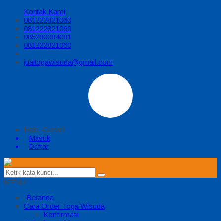
Kontak Kami
081222821060
081222821060
085280084081
081222821060
jualtogawisuda@gmail.com
Halo, Guest!
Masuk
Daftar
MENU
Beranda
Cara Order Toga Wisuda
Konfirmasi