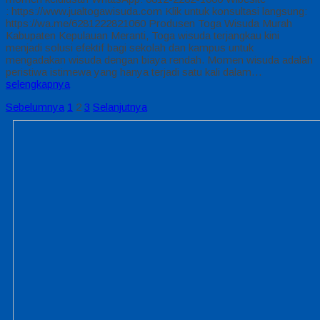
: https://www.jualtogawisuda.com Klik untuk konsultasi langsung:
https://wa.me/6281222821060 Produsen Toga Wisuda Murah
Kabupaten Kepulauan Meranti, Toga wisuda terjangkau kini
menjadi solusi efektif bagi sekolah dan kampus untuk
mengadakan wisuda dengan biaya rendah. Momen wisuda adalah
peristiwa istimewa yang hanya terjadi satu kali dalam…
selengkapnya
Sebelumnya
1
2
3
Selanjutnya