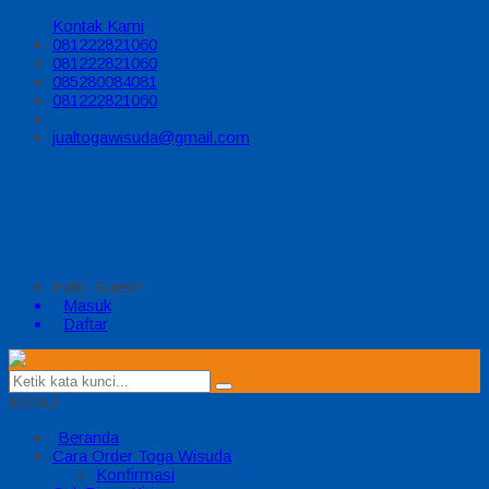
Kontak Kami
081222821060
081222821060
085280084081
081222821060
jualtogawisuda@gmail.com
Halo, Guest!
Masuk
Daftar
MENU
Beranda
Cara Order Toga Wisuda
Konfirmasi