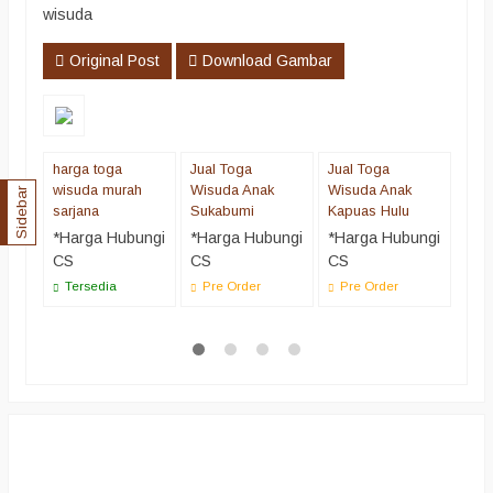
wisuda
Original Post
Download Gambar
harga toga
Jual Toga
Jual Toga
Jual
wisuda murah
Wisuda Anak
Wisuda Anak
Wis
Sidebar
sarjana
Sukabumi
Kapuas Hulu
Suk
*Harga Hubungi
*Harga Hubungi
*Harga Hubungi
*Ha
CS
CS
CS
CS
Tersedia
Pre Order
Pre Order
Pr