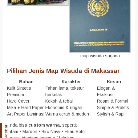
map wisuda sarjana
Pilihan Jenis Map Wisuda di Makassar
Bahan
Karakter
Kesan
Kulit Sintetis
Tahan lama, tekstur
Elegan &
Premium
berkelas
Eksklusif
Hard Cover
Kokoh & tebal
Resmi & Formal
Mika + Hard Paper
Ekonomis & ringan
Simple & Praktis
Art Paper Laminasi
Warna cerah & modern
Stylish & Rapi
Anda bisa
custom warna
, seperti:
Sidebar
Hitam • Maroon • Biru Navy • Hijau Botol
Sesuai identitas kampus / fakultas.