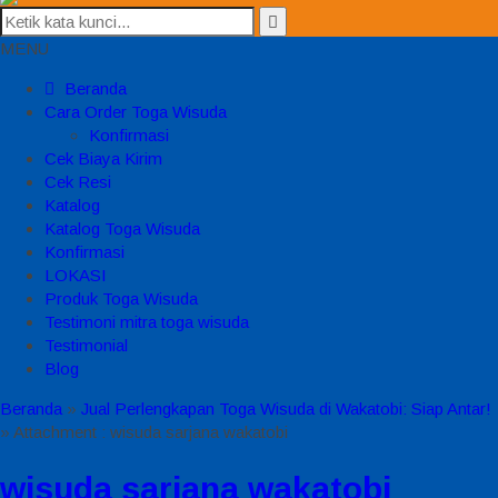
MENU
Beranda
Cara Order Toga Wisuda
Konfirmasi
Cek Biaya Kirim
Cek Resi
Katalog
Katalog Toga Wisuda
Konfirmasi
LOKASI
Produk Toga Wisuda
Testimoni mitra toga wisuda
Testimonial
Blog
Beranda
»
Jual Perlengkapan Toga Wisuda di Wakatobi: Siap Antar!
» Attachment : wisuda sarjana wakatobi
wisuda sarjana wakatobi