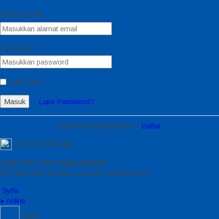
Alamat Email
Password
Ingat Saya
Masuk
Lupa Password?
Belum menjadi member?
Daftar
Chat via Whatsapp
saya mau order toga wisuda?
Klik untuk chat dengan customer support kami
Syifa
● online
Syifa