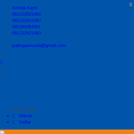
Kontak Kami
081222821060
081222821060
085280084081
081222821060
jualtogawisuda@gmail.com
Halo, Guest!
Masuk
Daftar