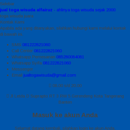
Sidebar
jual toga wisuda alfairuz
- ahlinya toga wisuda sejak 2000
toga wisuda juara
Kontak Kami
Apabila ada yang ditanyakan, silahkan hubungi kami melalui kontak
di bawah ini.
SMS
081222821060
Call Center
081222821060
Whatsapp
Pemesanan
085280084081
Whatsapp
Syifa
081222821060
Messenger
Email
jualtogawisuda@gmail.com
08.00 s/d 20.00
Jl Letda D Suprapto RT 3 RW 5 Gerendeng Kota Tangerang
Banten
Masuk ke akun Anda
Selamat datang kembali, silahkan login ke akun Anda.