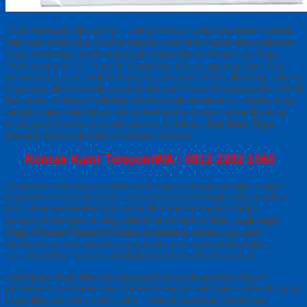
Toga sebagai baju orang – orang Roawi, yakni satu helai mantal
kain wol tebal yang dikenai selesai memakai cawat atau celemek.
Toga dipercayai udah ada sejak mulai Numa Pompilius, Raja
Roma yang ke-2 . Toga di tanggalkan bila penggunaannya ada
dalam area, atau apabila kerjakan pekerjaan berat diladang, namun
toga satu diantara baju yang di kira patut buat di pakai waktu ada di
luar area. Ini bisa dibuktikan dalam kisah arnarnatus ; waktu itu ia
tengah bajak ladangnya, ketika beberapa utusan senat tiba buat
mengabarinya jika ia sudah jadikan diktaktor
Jual Baju Toga
Wisuda Tapanuli Utara Sumatera Utara
Kontak Kami Telepon/WA : 0812-2282-1060
Di abad tersedianya awalan awal toga di negaranya jika wujud
toga belum bersifat jubah, cuma hanya berbentuk kain sejauh 6
mtr. yang pemakaiannya cuma di lilitkan ke bagian badan
sekalinya nampak kurang efektif serta fashionable,
Jual Baju
Toga Wisuda Tapanuli Utara Sumatera Utara
toga ialah
diantaranya type busana yang di kira pas serta patut waktu
seorang keluar area buat tutupi badan mereka di saat itu.
Jual Baju Toga Wisuda Tapanuli Utara Sumatera Utara
::
peristiwa toga seterusnya berkembang di Romawi, waktu di mana
toga dijadikan baju oleh orang – orang Romawi, waktu lagi