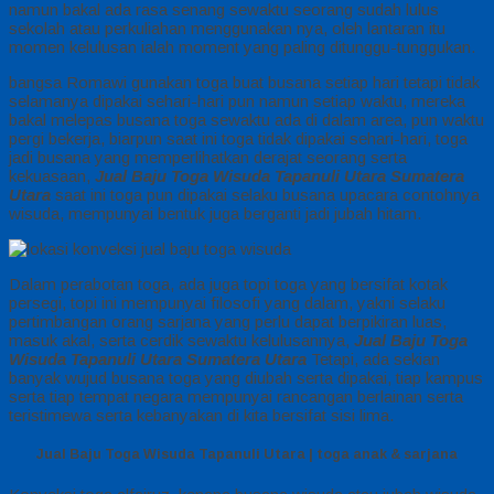
namun bakal ada rasa senang sewaktu seorang sudah lulus
sekolah atau perkuliahan menggunakan nya, oleh lantaran itu
momen kelulusan ialah moment yang paling ditunggu-tunggukan.
bangsa Romawi gunakan toga buat busana setiap hari tetapi tidak
selamanya dipakai sehari-hari pun namun setiap waktu, mereka
bakal melepas busana toga sewaktu ada di dalam area, pun waktu
pergi bekerja, biarpun saat ini toga tidak dipakai sehari-hari, toga
jadi busana yang memperlihatkan derajat seorang serta
kekuasaan,
Jual Baju Toga Wisuda Tapanuli Utara Sumatera
Utara
saat ini toga pun dipakai selaku busana upacara contohnya
wisuda, mempunyai bentuk juga berganti jadi jubah hitam.
Dalam perabotan toga, ada juga topi toga yang bersifat kotak
persegi, topi ini mempunyai filosofi yang dalam, yakni selaku
pertimbangan orang sarjana yang perlu dapat berpikiran luas,
masuk akal, serta cerdik sewaktu kelulusannya,
Jual Baju Toga
Wisuda Tapanuli Utara Sumatera Utara
Tetapi, ada sekian
banyak wujud busana toga yang diubah serta dipakai, tiap kampus
serta tiap tempat negara mempunyai rancangan berlainan serta
teristimewa serta kebanyakan di kita bersifat sisi lima.
Jual Baju Toga Wisuda Tapanuli Utara | toga anak & sarjana