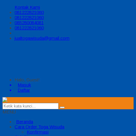
Kontak Kami
081222821060
081222821060
085280084081
081222821060
jualtogawisuda@gmail.com
Halo, Guest!
Masuk
Daftar
MENU
Beranda
Cara Order Toga Wisuda
Konfirmasi