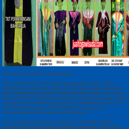
Jual Baju Toga Wisuda Tapanuli Utara
Tidak sekedar filosofi dari wujud persegi di topi toga , jubah
wisuda juga mempunyai makna filosofi yang paling kental,
Jual
Baju Toga Wisuda Tapanuli Utara Sumatera Utara
diantaranya
ialah warna hitam di jubah toga wisuda. Kenapa jubah toga wisuda
menggunakan warna hitam yang kerap di identikan dengan soal
yang misteri dan gelap, kenapa tidak warna putih yang
mendeskripsikan keterangan dan kerindahan ?.
Keramat dalam penentuan warna hitam yang gelap di jubah
wisuda ialah filosofi keagungan dalam simbolisasi rahasia yang