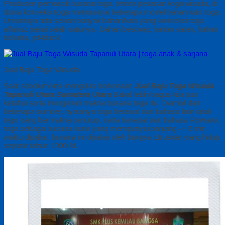
Produsen pemasok busana toga. terima pesanan toga wisuda, di
dunia konveksi toga mempunyai beberapa model bahan kain toga.
Umumnya ada sekian banyak bahan/kain yang konveksi toga
alfairuz pakai salah satunya : bahan bestway, bahan saten, bahan
beludru, jet-black.
Jual Baju Toga Wisuda
Saat sebelum kita mengulas berkenaan
Jual Baju Toga Wisuda
Tapanuli Utara Sumatera Utara
Bakal lebih bagus kita pun
ketahui serta mengenali makna busana toga itu. Diambil dari
beberapa sumber, nyatanya toga berawal dari bahasa latin ialah
tego yang bermakna penutup, serta berawal dari bahasa Romawi,
toga sebagai busana kuno yang mempunyai panjang -+ 6 mtr.
waktu dipakai, busana ini dipakai oleh bangsa Etruskan yang hidup
seputar tahun 1200 M.