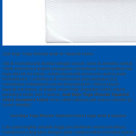
Jual Baju Toga Wisuda anak di Tapanuli Utara
Tali di mortarboard disebut dengan tassel. serta di amerika serikat
Tidak seluruhnya tingkat pengajaran senantiasa menempatkan tali
toga dari kiri ke kanan, meski tassel jadi acsesoris utama pada
mortarboard. Contohnya di mahasiswa pascasarjana (s2)
senantiasa melepaskan tassel disamping kiri. Warna tassel
banyak berwarna, di tingkat senior high (sepadan SMA) warna
tasselnya terdiri dari 3 warna,
Jual Baju Toga Wisuda Tapanuli
Utara Sumatera Utara
serta salah satunya jadi warna sekolah itu
(color identity).
Jual Baju Toga Wisuda Tapanuli Utara | toga anak & sarjana
Lalu pada tingkat sekolah tinggi pun berlainan warna tasselnya,
mahasiswa yang lulus dengan gelar sarjana bakal memakai warna