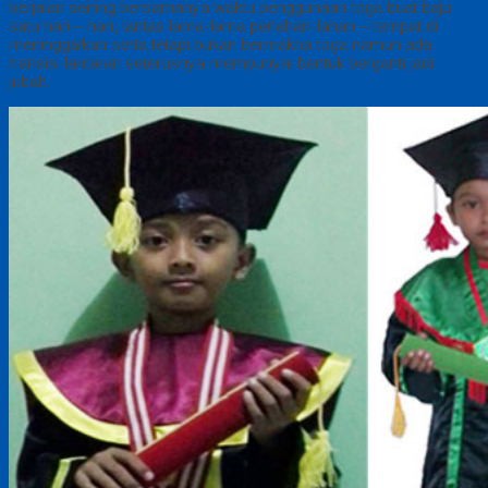
berjalan seiring bersamanya waktu penggunaan toga buat baju
satu hari – hari, lantas lama-lama perlahan-lahan – tempat di
meninggalkan serta tetapi bukan bermakna toga namun ada
transisi lantaran seterusnya mempunyai bentuk berganti jadi
jubah.