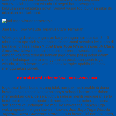
satunya ialah upacara wisuda Di negeri barat seragam
kelulusannya dikatakan gown. Sesaat wujud topi bujur sangkar itu
dikatakan mortarboard.
Jual Baju Toga Wisuda Tapanuli Utara Termurah
Waktu yang dipakai pengajaran banyak ragam dimulai dari 3 – 6
tahun serta apa sich yang paling dinanti-nanti sewaktu kelulusan di
beritakan di kursi kuliah ?
Jual Baju Toga Wisuda Tapanuli Utara
Sumatera Utara
tentu saja kecuali seremoni wisuda, photo
dengan keluarga terkasih bahkan juga orang paling dekat dalam
meniti kehidupan, serta menggunakan perabotan jubah toga
wisuda, Acara keramat wisuda tidak komplet apabila kita tidak
menggunakan jubbah,
Kontak Kami Telepon/WA : 0812-2282-1060
toga betul-betul busana yang tidak nampak fashionable di dunia
busana bakal tetapin kesakraalannya sebagai barometer dalam
mementukan cara ide selanjutnya selesai meniti pengajaran serta
betul-betul tidak pas apabila dimanfaatkan buat beberapa acara
sah seperti ke undangan, ke mall, ke universitas, bahkan juga
waktu ngedate dengan kawan – kawan,
Jual Baju Toga Wisuda
Tapanuli Utara Sumatera Utara
biarpun busana ini nampak aneh,