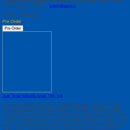
semua level Pengajaran Anak Umur Dasar dengan Fitur Produk
sebagaimana berikut :…
selengkapnya
*Harga Hubungi CS
Pre Order
Pre Order
Jual Toga Wisuda Anak Toli-Toli
Jual Toga Wisuda Anak Toli-Toli Hubungi 0812-2282-1060 Jual
Toga Wisuda Anak Toli-Toli Sulawesi Tengah – Temukan Paket
Promosi toga wisuda anak komplet pada harga paling murah dan
memiliki kualitas terbaik, kami kasih untuk sekolah TK, PAUD , SD
Kami memberinya penawaran Special semua level Pengajaran
Anak Umur Dasar dengan Fitur Produk sebagaimana berikut :