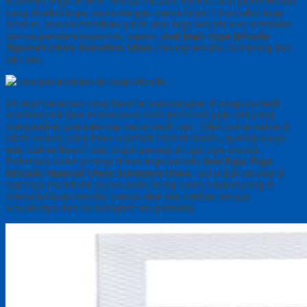
Konveksi toga alfairuz. kenapa busana wisuda atau jubah wisuda
yang disebut toga, sama dengan warna hitam? Konveksi toga
alfairuz, kecuali membikin jubah atau toga wisuda pun membikin
semua pendampingannya, seperti
Jual Baju Toga Wisuda
Tapanuli Utara Sumatera Utara
, tabung wisuda, slempang dan
lain-lain.
Di negri barat topi yang bersifat bujursangkar di ucapnya ialah
mortarboard (topi mahasiswa serta profesor) juga ada yang
mengatakan graduate cap serta black cap. Tidak cuma warna di
jubah wisuda yang bikin sejumlah filosofi dalam, nyatanya juga
ada makna filosofi dari wujud persegi di topi toga wisuda.
Beberapa sudut persegi di topi toga wisuda
Jual Baju Toga
Wisuda Tapanuli Utara Sumatera Utara
. sisi pojok persegi di
topi toga memberik pesan pada orang calon sarjana yang di
menuntut buat memikir masuk akal dan melihat semua
sesuatunya dari hal beragam sisi pandang.