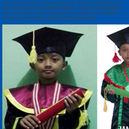
seiring bersamanya waktu penggunaan toga buat baju satu hari –
hari, lantas lama-lama perlahan-lahan – tempat di meninggalkan
serta tetapi bukan bermakna toga namun ada transisi lantaran
seterusnya mempunyai bentuk berganti jadi jubah.