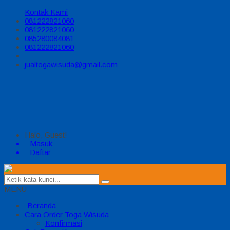
Kontak Kami
081222821060
081222821060
085280084081
081222821060
jualtogawisuda@gmail.com
Halo, Guest!
Masuk
Daftar
MENU
Beranda
Cara Order Toga Wisuda
Konfirmasi