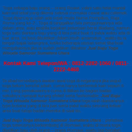
Toga sebagai baju orang – orang Roawi, yakni satu helai mantal
kain wol tebal yang dikenai selesai memakai cawat atau celemek.
Toga dipercayai udah ada sejak mulai Numa Pompilius, Raja
Roma yang ke-2 . Toga di tanggalkan bila penggunaannya ada
dalam area, atau apabila kerjakan pekerjaan berat diladang, namun
toga satu diantara baju yang di kira patut buat di pakai waktu ada di
luar area. Ini bisa dibuktikan dalam kisah arnarnatus ; waktu itu ia
tengah bajak ladangnya, ketika beberapa utusan senat tiba buat
mengabarinya jika ia sudah jadikan diktaktor
Jual Baju Toga
Wisuda Samosir Sumatera Utara
Kontak Kami Telepon/WA : 0812-2282-1060 / 0811-
2222-4460
Di abad tersedianya awalan awal toga di negaranya jika wujud
toga belum bersifat jubah, cuma hanya berbentuk kain sejauh 6
mtr. yang pemakaiannya cuma di lilitkan ke bagian badan
sekalinya nampak kurang efektif serta fashionable,
Jual Baju
Toga Wisuda Samosir Sumatera Utara
toga ialah diantaranya
type busana yang di kira pas serta patut waktu seorang keluar
area buat tutupi badan mereka di saat itu.
Jual Baju Toga Wisuda Samosir Sumatera Utara
:: peristiwa
toga seterusnya berkembang di Romawi, waktu di mana toga
dijadikan baju oleh orang – orang Romawi, waktu lagi berjalan