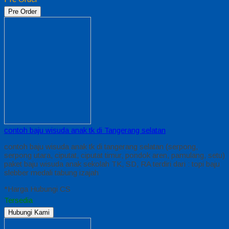
Pre Order
contoh baju wisuda anak tk di Tangerang selatan
contoh baju wisuda anak tk di tangerang selatan (serpong,
serpong utara, ciputat, ciputat timur, pondok aren, pamulang, setu)
paket baju wisuda anak sekolah TK, SD, RA terdiri dari : topi baju
slebber medali tabung izajah
*Harga Hubungi CS
Tersedia
Hubungi Kami