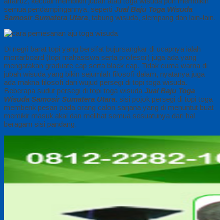
alfairuz, kecuali membikin jubah atau toga wisuda pun membikin
semua pendampingannya, seperti
Jual Baju Toga Wisuda
Samosir Sumatera Utara
, tabung wisuda, slempang dan lain-lain.
Di negri barat topi yang bersifat bujursangkar di ucapnya ialah
mortarboard (topi mahasiswa serta profesor) juga ada yang
mengatakan graduate cap serta black cap. Tidak cuma warna di
jubah wisuda yang bikin sejumlah filosofi dalam, nyatanya juga
ada makna filosofi dari wujud persegi di topi toga wisuda.
Beberapa sudut persegi di topi toga wisuda
Jual Baju Toga
Wisuda Samosir Sumatera Utara
. sisi pojok persegi di topi toga
memberik pesan pada orang calon sarjana yang di menuntut buat
memikir masuk akal dan melihat semua sesuatunya dari hal
beragam sisi pandang.