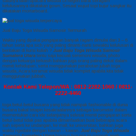
satunya ialah upacara wisuda Di negeri barat seragam
kelulusannya dikatakan gown. Sesaat wujud topi bujur sangkar itu
dikatakan mortarboard.
Jual Baju Toga Wisuda Samosir Termurah
Waktu yang dipakai pengajaran banyak ragam dimulai dari 3 – 6
tahun serta apa sich yang paling dinanti-nanti sewaktu kelulusan di
beritakan di kursi kuliah ?
Jual Baju Toga Wisuda Samosir
Sumatera Utara
tentu saja kecuali seremoni wisuda, photo
dengan keluarga terkasih bahkan juga orang paling dekat dalam
meniti kehidupan, serta menggunakan perabotan jubah toga
wisuda, Acara keramat wisuda tidak komplet apabila kita tidak
menggunakan jubbah,
Kontak Kami Telepon/WA : 0812-2282-1060 / 0811-
2222-4460
toga betul-betul busana yang tidak nampak fashionable di dunia
busana bakal tetapin kesakraalannya sebagai barometer dalam
mementukan cara ide selanjutnya selesai meniti pengajaran serta
betul-betul tidak pas apabila dimanfaatkan buat beberapa acara
sah seperti ke undangan, ke mall, ke universitas, bahkan juga
waktu ngedate dengan kawan – kawan,
Jual Baju Toga Wisuda
Samosir Sumatera Utara
biarpun busana ini nampak aneh,