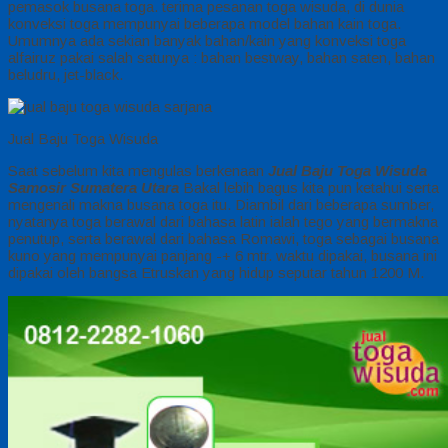
pemasok busana toga. terima pesanan toga wisuda, di dunia
konveksi toga mempunyai beberapa model bahan kain toga.
Umumnya ada sekian banyak bahan/kain yang konveksi toga
alfairuz pakai salah satunya : bahan bestway, bahan saten, bahan
beludru, jet-black.
Jual Baju Toga Wisuda
Saat sebelum kita mengulas berkenaan
Jual Baju Toga Wisuda
Samosir Sumatera Utara
Bakal lebih bagus kita pun ketahui serta
mengenali makna busana toga itu. Diambil dari beberapa sumber,
nyatanya toga berawal dari bahasa latin ialah tego yang bermakna
penutup, serta berawal dari bahasa Romawi, toga sebagai busana
kuno yang mempunyai panjang -+ 6 mtr. waktu dipakai, busana ini
dipakai oleh bangsa Etruskan yang hidup seputar tahun 1200 M.