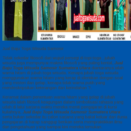
Jual Baju Toga Wisuda Samosir
Tidak sekedar filosofi dari wujud persegi di topi toga , jubah
wisuda juga mempunyai makna filosofi yang paling kental,
Jual
Baju Toga Wisuda Samosir Sumatera Utara
diantaranya ialah
warna hitam di jubah toga wisuda. Kenapa jubah toga wisuda
menggunakan warna hitam yang kerap di identikan dengan soal
yang misteri dan gelap, kenapa tidak warna putih yang
mendeskripsikan keterangan dan kerindahan ?.
Keramat dalam penentuan warna hitam yang gelap di jubah
wisuda ialah filosofi keagungan dalam simbolisasi rahasia yang
udah di lalui sarjana waktu mereka meniti pengajaran di kursi
kuliahnya,
Jual Baju Toga Wisuda Samosir Sumatera Utara
serta bukan sekedar itu calon sarjana yang bakal keluar dari dunia
pengajaran di harap sanggup berikan serta mempraktikkan ilmu
dan pengetahuan yang sampai kini mereka temukan.