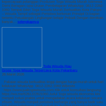
kepercayaan pelanggan Produsen Toga Wisuda Murah Istimewa
Demi Beragam opsi Urutan Pembelajaran WhatsApp: 0812-2282-
1060 Tempat Bikin Toga Wisuda Murah Berkualitas Kota Palopo
– Wisuda Tampil sebagai Peristiwa berkesan Prinsipil Di bagian
tertentu Petualangan Lingkungan belajar Pribadi Dengan demikian,
banyak…
selengkapnya
Toda Wisuda Riau
Grosir Toga Wisuda Terpercaya Kota Pekanbaru
26 Maret 2026
Pakaian wisuda berkualitas tinggi dengan harga murah untuk hari
kelulusan WhatsApp: 0812-2282-1060 Wibesite
: https://www.jualtogawisuda.com Klik untuk konsultasi langsung:
https://wa.me/6281222821060 Judul Toga wisuda ekonomis kini
menjadi solusi praktis untuk mengadakan acara kelulusan secara
efisien. Wisuda menjadi peristiwa berharga yang hanya hadir satu
kali dalam kehidupan. Oleh sebab itu, kualitas toga wisuda tetap