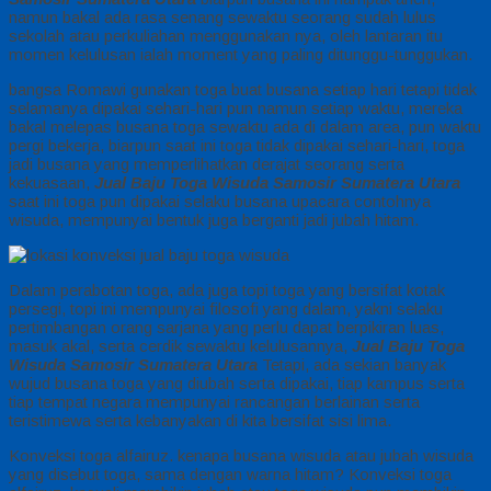
namun bakal ada rasa senang sewaktu seorang sudah lulus
sekolah atau perkuliahan menggunakan nya, oleh lantaran itu
momen kelulusan ialah moment yang paling ditunggu-tunggukan.
bangsa Romawi gunakan toga buat busana setiap hari tetapi tidak
selamanya dipakai sehari-hari pun namun setiap waktu, mereka
bakal melepas busana toga sewaktu ada di dalam area, pun waktu
pergi bekerja, biarpun saat ini toga tidak dipakai sehari-hari, toga
jadi busana yang memperlihatkan derajat seorang serta
kekuasaan,
Jual Baju Toga Wisuda Samosir Sumatera Utara
saat ini toga pun dipakai selaku busana upacara contohnya
wisuda, mempunyai bentuk juga berganti jadi jubah hitam.
Dalam perabotan toga, ada juga topi toga yang bersifat kotak
persegi, topi ini mempunyai filosofi yang dalam, yakni selaku
pertimbangan orang sarjana yang perlu dapat berpikiran luas,
masuk akal, serta cerdik sewaktu kelulusannya,
Jual Baju Toga
Wisuda Samosir Sumatera Utara
Tetapi, ada sekian banyak
wujud busana toga yang diubah serta dipakai, tiap kampus serta
tiap tempat negara mempunyai rancangan berlainan serta
teristimewa serta kebanyakan di kita bersifat sisi lima.
Konveksi toga alfairuz. kenapa busana wisuda atau jubah wisuda
yang disebut toga, sama dengan warna hitam? Konveksi toga