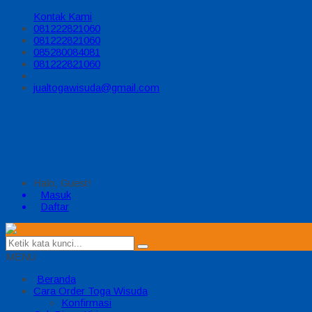
Kontak Kami
081222821060
081222821060
085280084081
081222821060
jualtogawisuda@gmail.com
Halo, Guest!
Masuk
Daftar
MENU
Beranda
Cara Order Toga Wisuda
Konfirmasi