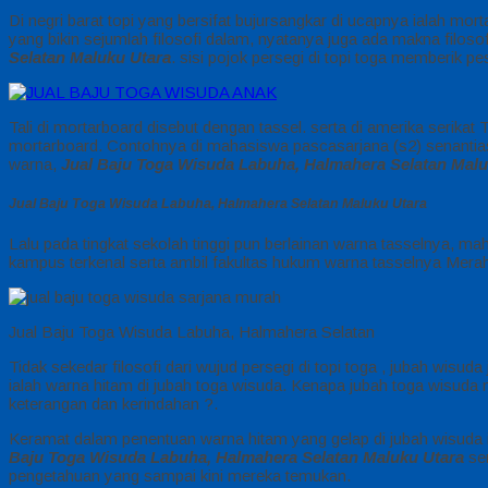
Di negri barat topi yang bersifat bujursangkar di ucapnya ialah m
yang bikin sejumlah filosofi dalam, nyatanya juga ada makna filosof
Selatan Maluku Utara
. sisi pojok persegi di topi toga memberik 
Tali di mortarboard disebut dengan tassel. serta di amerika serikat
mortarboard. Contohnya di mahasiswa pascasarjana (s2) senantiasa 
warna,
Jual Baju Toga Wisuda Labuha, Halmahera Selatan Malu
Jual Baju Toga Wisuda Labuha, Halmahera Selatan Maluku Utara
Lalu pada tingkat sekolah tinggi pun berlainan warna tasselnya, ma
kampus terkenal serta ambil fakultas hukum warna tasselnya Merah
Jual Baju Toga Wisuda Labuha, Halmahera Selatan
Tidak sekedar filosofi dari wujud persegi di topi toga , jubah wisu
ialah warna hitam di jubah toga wisuda. Kenapa jubah toga wisuda
keterangan dan kerindahan ?.
Keramat dalam penentuan warna hitam yang gelap di jubah wisuda ial
Baju Toga Wisuda Labuha, Halmahera Selatan Maluku Utara
ser
pengetahuan yang sampai kini mereka temukan.