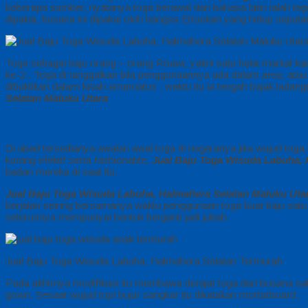
beberapa sumber, nyatanya toga berawal dari bahasa latin ialah 
dipakai, busana ini dipakai oleh bangsa Etruskan yang hidup seputa
Toga sebagai baju orang – orang Roawi, yakni satu helai mantal k
ke-2 . Toga di tanggalkan bila penggunaannya ada dalam area, atau ap
dibuktikan dalam kisah arnarnatus ; waktu itu ia tengah bajak ladan
Selatan Maluku Utara
Di abad tersedianya awalan awal toga di negaranya jika wujud toga
kurang efektif serta fashionable,
Jual Baju Toga Wisuda Labuha, 
badan mereka di saat itu.
Jual Baju Toga Wisuda Labuha, Halmahera Selatan Maluku Uta
berjalan seiring bersamanya waktu penggunaan toga buat baju satu 
seterusnya mempunyai bentuk berganti jadi jubah.
Jual Baju Toga Wisuda Labuha, Halmahera Selatan Termurah
Pada akhirnya modifikasi itu membawa derajat toga dari busana sat
gown. Sesaat wujud topi bujur sangkar itu dikatakan mortarboard.