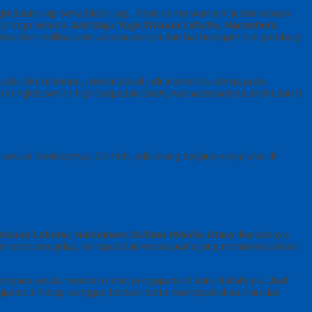
 graduate cap serta black cap. Tidak cuma warna di jubah wisuda
topi toga wisuda
Jual Baju Toga Wisuda Labuha, Halmahera
 akal dan melihat semua sesuatunya dari hal beragam sisi pandang.
 dari kiri ke kanan, meski tassel jadi acsesoris utama pada
 tingkat senior high (sepadan SMA) warna tasselnya terdiri dari 3
sesuai identitasnya. Contoh, ada orang sarjana yang lulus di
Wisuda Labuha, Halmahera Selatan Maluku Utara
diantaranya
misteri dan gelap, kenapa tidak warna putih yang mendeskripsikan
sarjana waktu mereka meniti pengajaran di kursi kuliahnya,
Jual
gajaran di harap sanggup berikan serta mempraktikkan ilmu dan