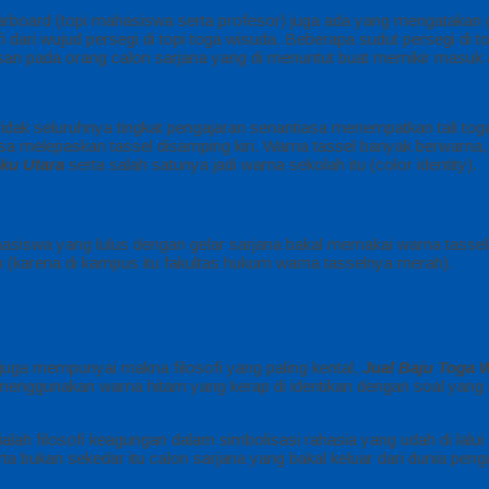
ortarboard (topi mahasiswa serta profesor) juga ada yang mengatakan
i dari wujud persegi di topi toga wisuda. Beberapa sudut persegi di 
pesan pada orang calon sarjana yang di menuntut buat memikir masuk
 Tidak seluruhnya tingkat pengajaran senantiasa menempatkan tali toga
melepaskan tassel disamping kiri. Warna tassel banyak berwarna, di
ku Utara
serta salah satunya jadi warna sekolah itu (color identity).
hasiswa yang lulus dengan gelar sarjana bakal memakai warna tassel 
 (karena di kampus itu fakultas hukum warna tasselnya merah).
da juga mempunyai makna filosofi yang paling kental,
Jual Baju Toga 
 menggunakan warna hitam yang kerap di identikan dengan soal yang 
ah filosofi keagungan dalam simbolisasi rahasia yang udah di lalui 
ta bukan sekedar itu calon sarjana yang bakal keluar dari dunia pen