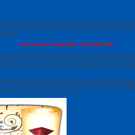
 serta apa sich yang paling dinanti-nanti sewaktu kelulusan di berita
dengan keluarga terkasih bahkan juga orang paling dekat dalam menit
 jubbah,
Kontak Kami Telepon/WA : 0812-2282-1060
sana bakal tetapin kesakraalannya sebagai barometer dalam mementuka
 undangan, ke mall, ke universitas, bahkan juga waktu ngedate deng
l ada rasa senang sewaktu seorang sudah lulus sekolah atau perkul
selamanya dipakai sehari-hari pun namun setiap waktu, mereka bakal
 busana yang memperlihatkan derajat seorang serta kekuasaan,
Jual Baj
ai bentuk juga berganti jadi jubah hitam.