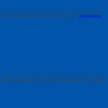
anan toga wisuda, di dunia konveksi toga mempunyai beberapa
n saten, bahan beludru, jet-black. Saat sebelum…
selengkapnya
nggi Memberikan kualitas istimewa bagi setiap kebutuhan wisuda
n Indonesia WhatsApp : https://wa.me/6281222821060 Toga Wisuda