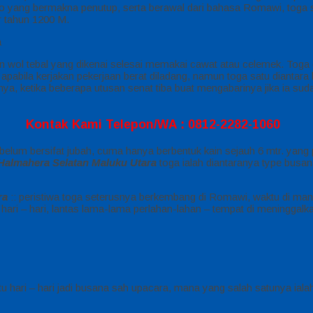
tego yang bermakna penutup, serta berawal dari bahasa Romawi, tog
r tahun 1200 M.
ain wol tebal yang dikenai selesai memakai cawat atau celemek. To
abila kerjakan pekerjaan berat diladang, namun toga satu diantara baj
gnya, ketika beberapa utusan senat tiba buat mengabarinya jika ia suda
Kontak Kami Telepon/WA : 0812-2282-1060
 belum bersifat jubah, cuma hanya berbentuk kain sejauh 6 mtr. yang
Halmahera Selatan Maluku Utara
toga ialah diantaranya type busana
ra
:: peristiwa toga seterusnya berkembang di Romawi, waktu di mana
hari – hari, lantas lama-lama perlahan-lahan – tempat di meninggalk
u hari – hari jadi busana sah upacara, mana yang salah satunya ial