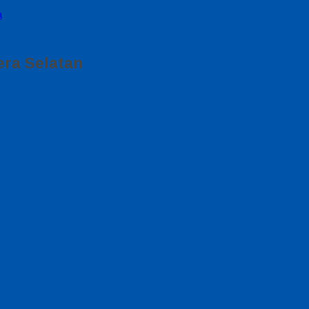
a
era Selatan