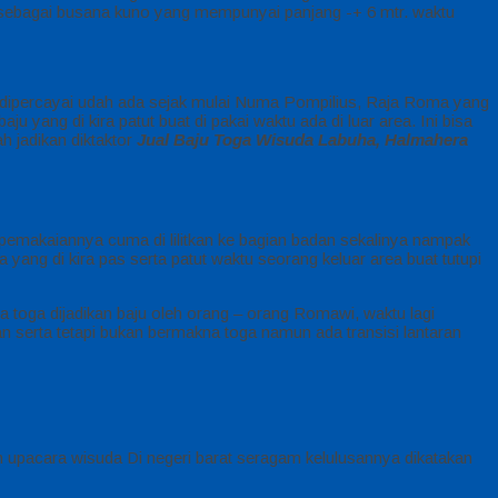
a sebagai busana kuno yang mempunyai panjang -+ 6 mtr. waktu
ga dipercayai udah ada sejak mulai Numa Pompilius, Raja Roma yang
u yang di kira patut buat di pakai waktu ada di luar area. Ini bisa
h jadikan diktaktor
Jual Baju Toga Wisuda Labuha, Halmahera
 pemakaiannya cuma di lilitkan ke bagian badan sekalinya nampak
 yang di kira pas serta patut waktu seorang keluar area buat tutupi
 toga dijadikan baju oleh orang – orang Romawi, waktu lagi
an serta tetapi bukan bermakna toga namun ada transisi lantaran
ah upacara wisuda Di negeri barat seragam kelulusannya dikatakan