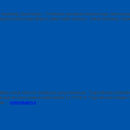
a Bandung Jawa Barat – Produsen pemasok busana toga. terima pes
g konveksi toga alfairuz pakai salah satunya : bahan bestway, baha
itas untuk Momen Kelulusan yang Berkesan Toga Wisuda Sekolah Ti
ubungi tim kami pada kontak berikut ALFAIRUZ Toga Wisuda Elega
etiap…
selengkapnya