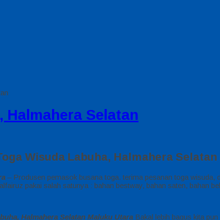
tan
, Halmahera Selatan
Toga Wisuda Labuha, Halmahera Selatan 
ra
– Produsen pemasok busana toga. terima pesanan toga wisuda, d
airuz pakai salah satunya : bahan bestway, bahan saten, bahan belu
abuha, Halmahera Selatan Maluku Utara
Bakal lebih bagus kita pun