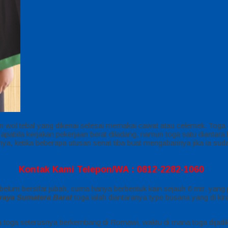
ain wol tebal yang dikenai selesai memakai cawat atau celemek. To
abila kerjakan pekerjaan berat diladang, namun toga satu diantara baj
gnya, ketika beberapa utusan senat tiba buat mengabarinya jika ia suda
Kontak Kami Telepon/WA : 0812-2282-1060
 belum bersifat jubah, cuma hanya berbentuk kain sejauh 6 mtr. yang
raya Sumatera Barat
toga ialah diantaranya type busana yang di kir
wa toga seterusnya berkembang di Romawi, waktu di mana toga dijadik