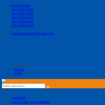
Kontak Kami
081222821060
081222821060
085280084081
081222821060
081222821060
jualtogawisuda@gmail.com
Halo, Guest!
Masuk
Daftar
MENU
Beranda
Cara Order Toga Wisuda