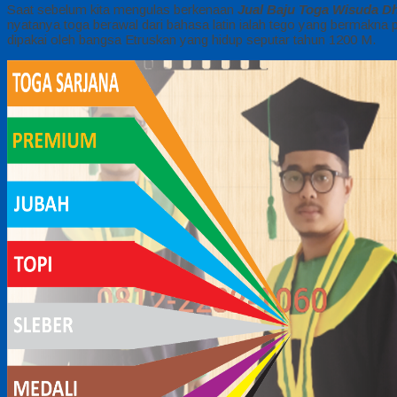
Saat sebelum kita mengulas berkenaan
Jual Baju Toga Wisuda D
nyatanya toga berawal dari bahasa latin ialah tego yang bermakna
dipakai oleh bangsa Etruskan yang hidup seputar tahun 1200 M.