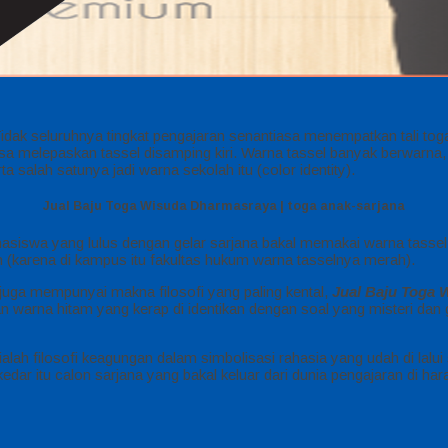
 Tidak seluruhnya tingkat pengajaran senantiasa menempatkan tali toga
melepaskan tassel disamping kiri. Warna tassel banyak berwarna, di
ta salah satunya jadi warna sekolah itu (color identity).
Jual Baju Toga Wisuda Dharmasraya | toga anak-sarjana
hasiswa yang lulus dengan gelar sarjana bakal memakai warna tassel 
 (karena di kampus itu fakultas hukum warna tasselnya merah).
da juga mempunyai makna filosofi yang paling kental,
Jual Baju Toga 
 warna hitam yang kerap di identikan dengan soal yang misteri dan 
ah filosofi keagungan dalam simbolisasi rahasia yang udah di lalui 
edar itu calon sarjana yang bakal keluar dari dunia pengajaran di h