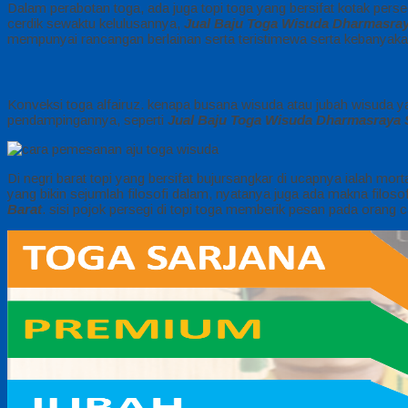
Dalam perabotan toga, ada juga topi toga yang bersifat kotak perseg
cerdik sewaktu kelulusannya,
Jual Baju Toga Wisuda Dharmasray
mempunyai rancangan berlainan serta teristimewa serta kebanyakan di
Konveksi toga alfairuz. kenapa busana wisuda atau jubah wisuda 
pendampingannya, seperti
Jual Baju Toga Wisuda Dharmasraya 
Di negri barat topi yang bersifat bujursangkar di ucapnya ialah m
yang bikin sejumlah filosofi dalam, nyatanya juga ada makna filosof
Barat
. sisi pojok persegi di topi toga memberik pesan pada orang