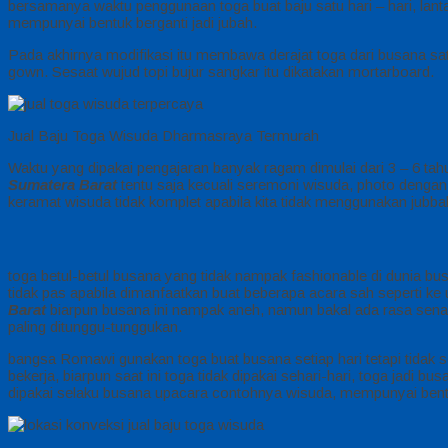
bersamanya waktu penggunaan toga buat baju satu hari – hari, lant
mempunyai bentuk berganti jadi jubah.
Pada akhirnya modifikasi itu membawa derajat toga dari busana sat
gown. Sesaat wujud topi bujur sangkar itu dikatakan mortarboard.
Jual Baju Toga Wisuda Dharmasraya Termurah
Waktu yang dipakai pengajaran banyak ragam dimulai dari 3 – 6 tahun
Sumatera Barat
tentu saja kecuali seremoni wisuda, photo dengan
keramat wisuda tidak komplet apabila kita tidak menggunakan jubba
toga betul-betul busana yang tidak nampak fashionable di dunia bu
tidak pas apabila dimanfaatkan buat beberapa acara sah seperti ke
Barat
biarpun busana ini nampak aneh, namun bakal ada rasa sena
paling ditunggu-tunggukan.
bangsa Romawi gunakan toga buat busana setiap hari tetapi tidak 
bekerja, biarpun saat ini toga tidak dipakai sehari-hari, toga jadi
dipakai selaku busana upacara contohnya wisuda, mempunyai bentuk