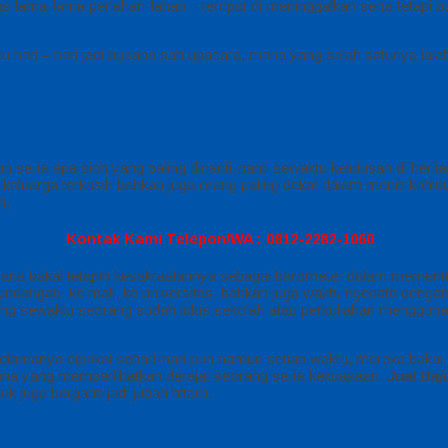
as lama-lama perlahan-lahan – tempat di meninggalkan serta tetapi 
u hari – hari jadi busana sah upacara, mana yang salah satunya ial
 serta apa sich yang paling dinanti-nanti sewaktu kelulusan di berita
 keluarga terkasih bahkan juga orang paling dekat dalam meniti keh
h,
Kontak Kami Telepon/WA : 0812-2282-1060
sana bakal tetapin kesakraalannya sebagai barometer dalam mementuka
 undangan, ke mall, ke universitas, bahkan juga waktu ngedate deng
ng sewaktu seorang sudah lulus sekolah atau perkuliahan menggunak
selamanya dipakai sehari-hari pun namun setiap waktu, mereka bakal
 busana yang memperlihatkan derajat seorang serta kekuasaan,
Jual Ba
 juga berganti jadi jubah hitam.