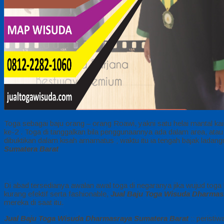
Toga sebagai baju orang – orang Roawi, yakni satu helai mantal k
ke-2 . Toga di tanggalkan bila penggunaannya ada dalam area, atau ap
dibuktikan dalam kisah arnarnatus ; waktu itu ia tengah bajak ladan
Sumatera Barat
Di abad tersedianya awalan awal toga di negaranya jika wujud toga
kurang efektif serta fashionable,
Jual Baju Toga Wisuda Dharmas
mereka di saat itu.
Jual Baju Toga Wisuda Dharmasraya Sumatera Barat
:: peristi