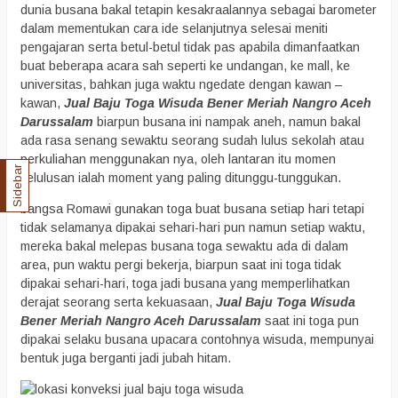
dunia busana bakal tetapin kesakraalannya sebagai barometer
dalam mementukan cara ide selanjutnya selesai meniti
pengajaran serta betul-betul tidak pas apabila dimanfaatkan
buat beberapa acara sah seperti ke undangan, ke mall, ke
universitas, bahkan juga waktu ngedate dengan kawan –
kawan,
Jual Baju Toga Wisuda Bener Meriah Nangro Aceh
Darussalam
biarpun busana ini nampak aneh, namun bakal
ada rasa senang sewaktu seorang sudah lulus sekolah atau
perkuliahan menggunakan nya, oleh lantaran itu momen
Sidebar
kelulusan ialah moment yang paling ditunggu-tunggukan.
bangsa Romawi gunakan toga buat busana setiap hari tetapi
tidak selamanya dipakai sehari-hari pun namun setiap waktu,
mereka bakal melepas busana toga sewaktu ada di dalam
area, pun waktu pergi bekerja, biarpun saat ini toga tidak
dipakai sehari-hari, toga jadi busana yang memperlihatkan
derajat seorang serta kekuasaan,
Jual Baju Toga Wisuda
Bener Meriah Nangro Aceh Darussalam
saat ini toga pun
dipakai selaku busana upacara contohnya wisuda, mempunyai
bentuk juga berganti jadi jubah hitam.