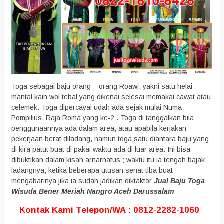
Toga sebagai baju orang – orang Roawi, yakni satu helai
mantal kain wol tebal yang dikenai selesai memakai cawat atau
celemek. Toga dipercayai udah ada sejak mulai Numa
Pompilius, Raja Roma yang ke-2 . Toga di tanggalkan bila
penggunaannya ada dalam area, atau apabila kerjakan
pekerjaan berat diladang, namun toga satu diantara baju yang
di kira patut buat di pakai waktu ada di luar area. Ini bisa
dibuktikan dalam kisah arnarnatus ; waktu itu ia tengah bajak
ladangnya, ketika beberapa utusan senat tiba buat
mengabarinya jika ia sudah jadikan diktaktor
Jual Baju Toga
Wisuda Bener Meriah Nangro Aceh Darussalam
Kontak Kami Telepon/WA : 0812-2282-1060