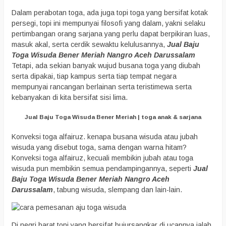
Dalam perabotan toga, ada juga topi toga yang bersifat kotak
persegi, topi ini mempunyai filosofi yang dalam, yakni selaku
pertimbangan orang sarjana yang perlu dapat berpikiran luas,
masuk akal, serta cerdik sewaktu kelulusannya,
Jual Baju
Toga Wisuda Bener Meriah Nangro Aceh Darussalam
Tetapi, ada sekian banyak wujud busana toga yang diubah
serta dipakai, tiap kampus serta tiap tempat negara
mempunyai rancangan berlainan serta teristimewa serta
kebanyakan di kita bersifat sisi lima.
Jual Baju Toga Wisuda Bener Meriah | toga anak & sarjana
Konveksi toga alfairuz. kenapa busana wisuda atau jubah
wisuda yang disebut toga, sama dengan warna hitam?
Konveksi toga alfairuz, kecuali membikin jubah atau toga
wisuda pun membikin semua pendampingannya, seperti
Jual
Baju Toga Wisuda Bener Meriah Nangro Aceh
Darussalam
, tabung wisuda, slempang dan lain-lain.
Di negri barat topi yang bersifat bujursangkar di ucapnya ialah