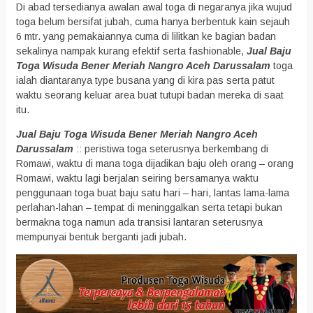
Di abad tersedianya awalan awal toga di negaranya jika wujud
toga belum bersifat jubah, cuma hanya berbentuk kain sejauh
6 mtr. yang pemakaiannya cuma di lilitkan ke bagian badan
sekalinya nampak kurang efektif serta fashionable,
Jual Baju
Toga Wisuda Bener Meriah Nangro Aceh Darussalam
toga
ialah diantaranya type busana yang di kira pas serta patut
waktu seorang keluar area buat tutupi badan mereka di saat
itu.
Jual Baju Toga Wisuda Bener Meriah Nangro Aceh
Darussalam
:: peristiwa toga seterusnya berkembang di
Romawi, waktu di mana toga dijadikan baju oleh orang – orang
Romawi, waktu lagi berjalan seiring bersamanya waktu
penggunaan toga buat baju satu hari – hari, lantas lama-lama
perlahan-lahan – tempat di meninggalkan serta tetapi bukan
bermakna toga namun ada transisi lantaran seterusnya
mempunyai bentuk berganti jadi jubah.