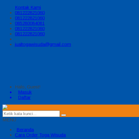
Kontak Kami
081222821060
081222821060
085280084081
081222821060
081222821060
jualtogawisuda@gmail.com
Halo, Guest!
Masuk
Daftar
MENU
Beranda
Cara Order Toga Wisuda