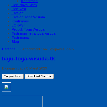
Konfirmasi
Cek Biaya Kirim
Cek Resi
Katalog
Katalog Toga Wisuda
Konfirmasi
LOKASI
Produk Toga Wisuda
Testimoni mitra toga wisuda
Testimonial
Blog
Beranda
»
» Attachment : baju-toga-wisuda-tk
baju-toga-wisuda-tk
Diunggah pada 8 Maret 2026
Original Post
Download Gambar