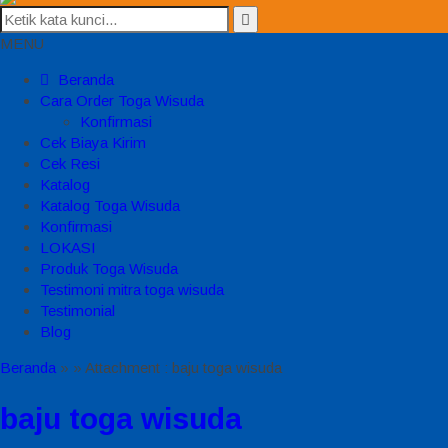
MENU
Beranda
Cara Order Toga Wisuda
Konfirmasi
Cek Biaya Kirim
Cek Resi
Katalog
Katalog Toga Wisuda
Konfirmasi
LOKASI
Produk Toga Wisuda
Testimoni mitra toga wisuda
Testimonial
Blog
Beranda
»
» Attachment : baju toga wisuda
baju toga wisuda