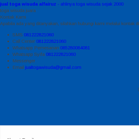
jual toga wisuda alfairuz
- ahlinya toga wisuda sejak 2000
toga wisuda juara
Kontak Kami
Apabila ada yang ditanyakan, silahkan hubungi kami melalui kontak di
SMS
081222821060
Call Center
081222821060
Whatsapp
Pemesanan
085280084081
Whatsapp
Syifa
081222821060
Messenger
Email
jualtogawisuda@gmail.com