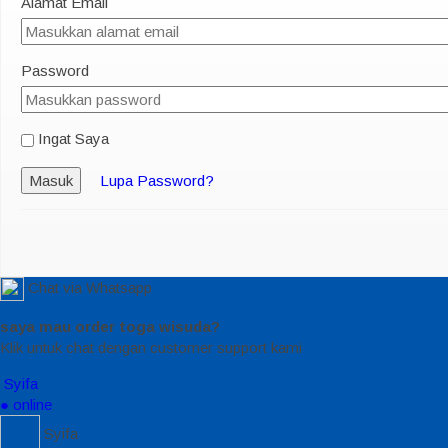
Alamat Email
Password
Ingat Saya
Masuk
Lupa Password?
Chat via Whatsapp
saya mau order toga wisuda?
Klik untuk chat dengan customer support kami
Syifa
● online
Syifa