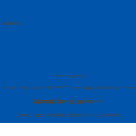
 bawah ini.
08.00 s/d 20.00
Jl Letda D Suprapto RT 3 RW 5 Gerendeng Kota Tangerang Bante
Masuk ke akun Anda
Selamat datang kembali, silahkan login ke akun Anda.